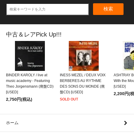
検索
中古＆レアPick Up!!!
BINDER KAROLY / live at
INESS MEZEL / DEUX VOIX
ASHTRAY BO
music academy - Featuring
BERBERES AU RYTHME
With the M
Theo Jorgensmann (廃盤CD)
DES SONS DU MONDE (廃
[USED]
[USED]
盤CD) [USED]
2,200円(
2,750円(税込)
SOLD OUT
ホーム