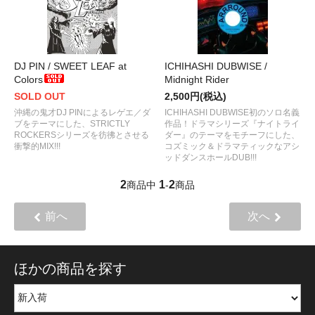
DJ PIN / SWEET LEAF at
ICHIHASHI DUBWISE /
Colors
Midnight Rider
SOLD OUT
2,500円(税込)
沖縄の鬼才DJ PINによるレゲエ／ダ
ICHIHASHI DUBWISE初のソロ名義
ブをテーマにした、STRICTLY
作品！ドラマシリーズ『ナイトライ
ROCKERSシリーズを彷彿とさせる
ダー』のテーマをモチーフにした、
衝撃的MIX!!!
コズミック＆ドラマティックなアシ
ッドダンスホールDUB!!!
2
1
2
商品中
-
商品
前へ
次へ
ほかの商品を探す