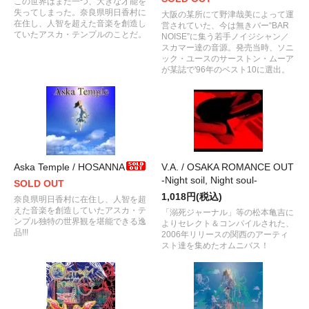
この世界はまた一つ、大きな才能を
失ってしまった。奈良県明日香村に
大阪の某所にて野津哉美によって運
在住し、人智を超えた音楽を創造し
営されていた、今は無きバー“BAR
ていたアスカ・テンプルのことだ。
NOISE”に集う若手ノイジシャン／
スカマー達の音源。発売当時、ソニ
ック・ユースのサーストン・ムーア
が某誌で'96年のベスト10に選出。
Aska Temple / HOSANNA
V.A. / OSAKA ROMANCE OUT
-Night soil, Night soul-
SOLD OUT
1,018円(税込)
奈良県明日香村に在住し、人智を超
えた音楽を創造していたアスカ・テ
「溺死ジャーナル」等の松本亀吉に
ンプル独特の世界観を堪能できる逸
よりセレクト＆コンパイルされた、
品!!!
2006年リリースの関西のアーティ
スト達を集めたオムニバス！