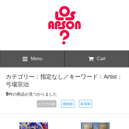
Menu
Cart
カテゴリー：指定なし／キーワード：Artist：
弓場宗治
9
件の商品が見つかりました
おすすめ順
価格順
新着順