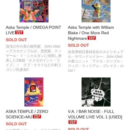
Aska Temple / OMEGA POINT
Aska Temple with William
LIVE
Blake / One More Red
Nightmare
SOLD OUT
SOLD OUT
混沌の中の美の探究家、John Ubel
＝アスカテンプルが、思想家、ティ
奈良県明日香村在住のスピリチュア
ヤール・ド・シャルダンに傾倒し発
ル・サウンドメイカー、John Ubel
表した2枚組「オメガポイント・ラ
の新ユニット「アスカ・テンプル・
イブ」！ ラブ・クライなどの村上
ウィズ・ウィリアム・ブレイク」の
ゴンゾ氏参加!!
1st！
ASKA TEMPLE / ZERO
V.A. / BAR NOISE - FULL
SCIENCE=MU
VOLUME LIVE VOL.1 [USED]
SOLD OUT
SOLD OUT