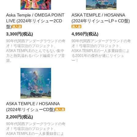
Aska Temple / OMEGA POINT
ASKA TEMPLE / HOSANNA
LIVE (2024年リイシュー2CD
(2024年リイシューLP＋CD盤)
盤)
3,300円(税込)
4,950円(税込)
90年代関西アンダーグラウンドの奇
90年代関西アンダーグラウンドの奇
才！弓場宗治のプロジェクト、
才！弓場宗治のプロジェクト、
ASKA TEMPLEのとんでもない集中
ASKA TEMPLEの一人多重録音によ
力と熱気溢れるバンド編成ライブ音
る2001年の傑作が遂にリイシュ
源。
ー！
ASKA TEMPLE / HOSANNA
(2024年リイシューCD盤)
2,200円(税込)
90年代関西アンダーグラウンドの奇
才！弓場宗治のプロジェクト、
ASKA TEMPLEの一人多重録音によ