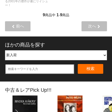
る2001年の傑作が遂にリイシュ
ー！
9
1
9
商品中
-
商品
前へ
次へ
ほかの商品を探す
検索
中古＆レアPick Up!!!