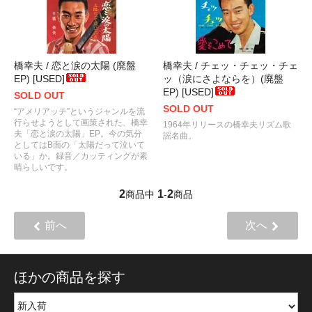
橋幸夫 / 恋と涙の太陽 (廃盤
橋幸夫 / チェッ・チェッ・チェ
EP) [USED]
ッ（涙にさよならを）(廃盤
EP) [USED]
SOLD OUT
SOLD OUT
“アメリアッチ”というジャンルを流
行らせようとして画策された、橋幸
1964年リリースの橋幸夫リズム歌
夫「恋と涙の太陽」EP。今の気分
謡名曲。
としてはB面の「太陽だって泣いて
いる」か。録音／カッティングが素
晴らしいです。
2
1
2
商品中
-
商品
前へ
次へ
ほかの商品を探す