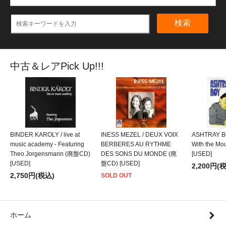
検索
中古＆レアPick Up!!!
BINDER KAROLY / live at
INESS MEZEL / DEUX VOIX
ASHTRAY BO
music academy - Featuring
BERBERES AU RYTHME
With the M
Theo Jorgensmann (廃盤CD)
DES SONS DU MONDE (廃
[USED]
[USED]
盤CD) [USED]
2,200円(
2,750円(税込)
SOLD OUT
ホーム