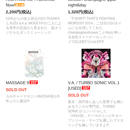
Now!
night&day
2,200円(税込)
1,320円(税込)
10代からの友人同士のDJ TASAKA
「T-SHIRT! THAT'S FIGHTING
とJUZU a.k.a. MOOCHYの二人によ
WORDS!!! 2014」二日目のDJタイ
る長年の交流から育まれた、超オリ
ムにも出演してくれた
ジナルなダンスミュージック。
champagneshowerことKeiが率い
る女性ストーナーロックバン
ド“CELEBS”の1st EP!!!
MASSAGE 9
V.A. / TURBO SONIC VOL.1
[USED]
SOLD OUT
SOLD OUT
カルチャーマガジンMASSAGEが5
年ぶりに復活!!!
東京・高円寺にあった世界でも稀に
みるラジカセ専門店、TURBO
SONICがコンパイルした
「HOUSE」テーマのコンピ!!! オー
プンリール・テープを通したマスタ
リングを施していますよ!!!