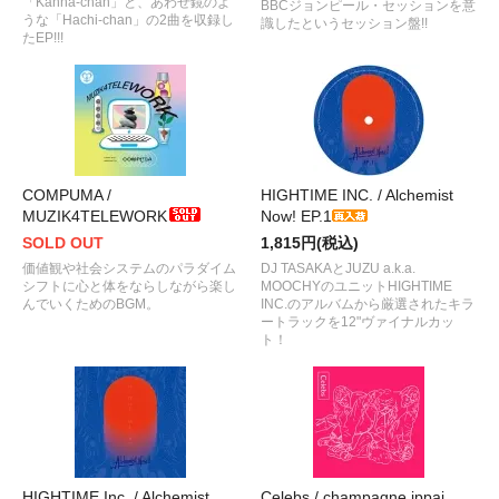
「Kanna​-​chan​」と、あわせ鏡のよ
BBCジョンピール・セッションを意
うな「Hachi​-​chan」の2曲を収録し
識したというセッション盤!!
たEP!!!
COMPUMA /
HIGHTIME INC. / Alchemist
MUZIK4TELEWORK
Now! EP.1
SOLD OUT
1,815円(税込)
価値観や社会システムのパラダイム
DJ TASAKAとJUZU a.k.a.
シフトに心と体をならしながら楽し
MOOCHYのユニットHIGHTIME
んでいくためのBGM。
INC.のアルバムから厳選されたキラ
ートラックを12"ヴァイナルカッ
ト！
HIGHTIME Inc. / Alchemist
Celebs / champagne ippai