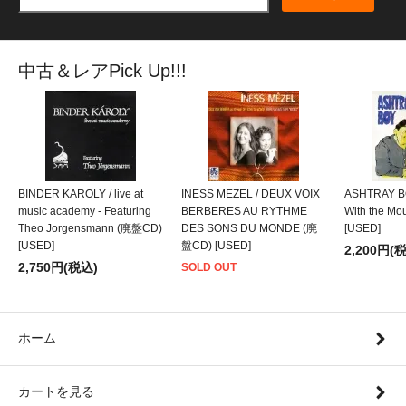
中古＆レアPick Up!!!
BINDER KAROLY / live at
INESS MEZEL / DEUX VOIX
ASHTRAY BO
music academy - Featuring
BERBERES AU RYTHME
With the M
Theo Jorgensmann (廃盤CD)
DES SONS DU MONDE (廃
[USED]
[USED]
盤CD) [USED]
2,200円(
2,750円(税込)
SOLD OUT
ホーム
カートを見る