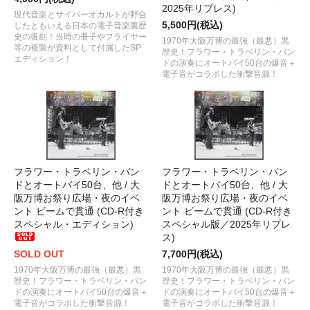
2025年リプレス)
現代音楽とサイバーオカルトが野合
5,500円(税込)
したともいえる日本の電子音楽裏歴
史の復刻！当時の冊子やフライヤー
1970年大阪万博の最強（最悪）黒
等の複製が資料として付属したSP
歴史！フラワー・トラベリン・バン
エディション！
ドの演奏にオートバイ50台の爆音＋
電子音がコラボした衝撃音源！
フラワー・トラベリン・バン
フラワー・トラベリン・バン
ドとオートバイ50台、他 / 大
ドとオートバイ50台、他 / 大
阪万博お祭り広場・夜のイベ
阪万博お祭り広場・夜のイベ
ント ビームで貫通 (CD-R付き
ント ビームで貫通 (CD-R付き
スペシャル・エディション)
スペシャル版／2025年リプレ
ス)
SOLD OUT
7,700円(税込)
1970年大阪万博の最強（最悪）黒
1970年大阪万博の最強（最悪）黒
歴史！フラワー・トラベリン・バン
歴史！フラワー・トラベリン・バン
ドの演奏にオートバイ50台の爆音＋
ドの演奏にオートバイ50台の爆音＋
電子音がコラボした衝撃音源！
電子音がコラボした衝撃音源！