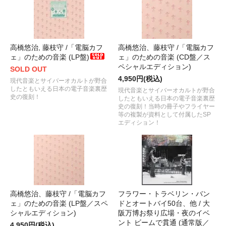
高橋悠治, 藤枝守 /「電脳カフ
高橋悠治、藤枝守 /「電脳カフ
ェ」のための音楽 (LP盤)
ェ」のための音楽 (CD盤／ス
ペシャルエディション)
SOLD OUT
4,950円(税込)
現代音楽とサイバーオカルトが野合
したともいえる日本の電子音楽裏歴
現代音楽とサイバーオカルトが野合
史の復刻！
したともいえる日本の電子音楽裏歴
史の復刻！当時の冊子やフライヤー
等の複製が資料として付属したSP
エディション！
高橋悠治、藤枝守 /「電脳カフ
フラワー・トラベリン・バン
ェ」のための音楽 (LP盤／スペ
ドとオートバイ50台、他 / 大
シャルエディション)
阪万博お祭り広場・夜のイベ
ント ビームで貫通 (通常版／
4,950円(税込)