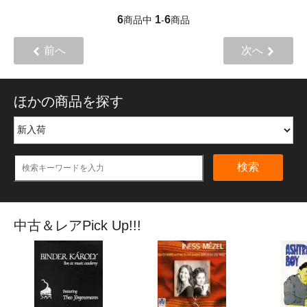
6
1
6
商品中
-
商品
前へ
次へ
ほかの商品を探す
検索
中古＆レアPick Up!!!