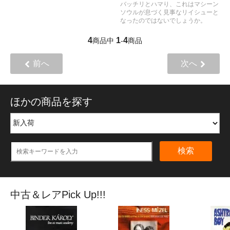
バッチリとハマり、これはマシーン
ソウルが息づく見事なリイシューと
なったのではないでしょうか。
4
1
4
商品中
-
商品
前へ
次へ
ほかの商品を探す
検索
中古＆レアPick Up!!!