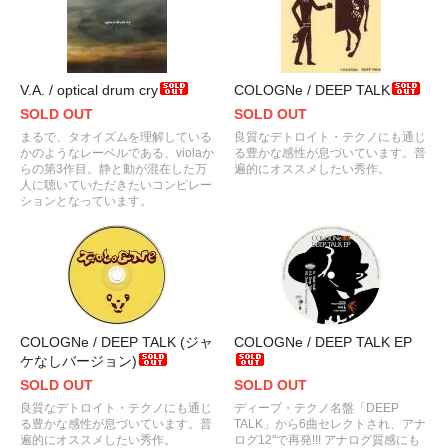
V.A. / optical drum cry
COLOGNe / DEEP TALK
SOLD OUT
SOLD OUT
まるで、タオイズムを理解している
良質なデトロイト・テクノにも通じ
かのようなレーベルである、violaか
る豊かな感性が息づいています。普
らの第3作目。静と動が混在した万
遍的にオススメしたい秀作。
人に聴いていただきたいコンピレー
ションとなっています。
COLOGNe / DEEP TALK (ジャ
COLOGNe / DEEP TALK EP
ケなしバージョン)
SOLD OUT
SOLD OUT
良質なデトロイト・テクノにも通じ
ディープ・テクノ名盤「DEEP
る豊かな感性が息づいています。普
TALK」から6曲セレクトされ、アナ
遍的にオススメしたい秀作。
ログ12"で再発!!! アナログ質感にも