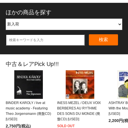
ほかの商品を探す
検索
中古＆レアPick Up!!!
BINDER KAROLY / live at
INESS MEZEL / DEUX VOIX
ASHTRAY BO
music academy - Featuring
BERBERES AU RYTHME
With the M
Theo Jorgensmann (廃盤CD)
DES SONS DU MONDE (廃
[USED]
[USED]
盤CD) [USED]
2,200円(
2,750円(税込)
SOLD OUT