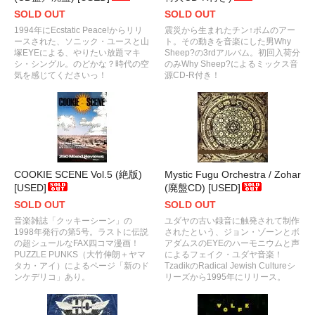
SOLD OUT
SOLD OUT
1994年にEcstatic Peace!からリリ
震災から生まれたチン↑ポムのアー
ースされた、ソニック・ユースと山
ト。その動きを音楽にした男Why
塚EYEによる、やりたい放題マキ
Sheep?の3rdアルバム。初回入荷分
シ・シングル。のどかな？時代の空
のみWhy Sheep?によるミックス音
気を感じてくださいっ！
源CD-R付き！
COOKIE SCENE Vol.5 (絶版)
Mystic Fugu Orchestra / Zohar
[USED]
(廃盤CD) [USED]
SOLD OUT
SOLD OUT
音楽雑誌「クッキーシーン」の
ユダヤの古い録音に触発されて制作
1998年発行の第5号。ラストに伝説
されたという、ジョン・ゾーンとボ
の超シュールなFAX四コマ漫画！
アダムスのEYEのハーモニウムと声
PUZZLE PUNKS（大竹伸朗＋ヤマ
によるフェイク・ユダヤ音楽！
タカ・アイ）によるページ「新のド
TzadikのRadical Jewish Cultureシ
ンケデリコ」あり。
リーズから1995年にリリース。