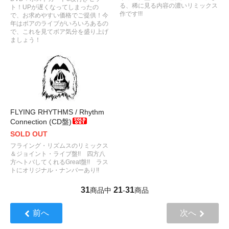
る、稀に見る内容の濃いリミックス
ト！UPが遅くなってしまったの
作です!!!
で、お求めやすい価格でご提供！今
年はボアのライブがいろいろあるの
で、これを見てボア気分を盛り上げ
ましょう！
FLYING RHYTHMS / Rhythm
Connection (CD盤)
SOLD OUT
フライング・リズムスのリミックス
＆ジョイント・ライブ盤!! 四方八
方へトバしてくれるGreat盤!! ラス
トにオリジナル・ナンバーあり!!
31
21
31
商品中
-
商品
前へ
次へ