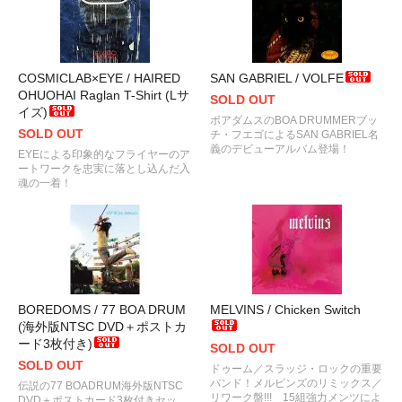
COSMICLAB×EYE / HAIRED
SAN GABRIEL / VOLFE
OHUOHAI Raglan T-Shirt (Lサ
SOLD OUT
イズ)
ボアダムスのBOA DRUMMERブッ
SOLD OUT
チ・フエゴによるSAN GABRIEL名
義のデビューアルバム登場！
EYEによる印象的なフライヤーのア
ートワークを忠実に落とし込んだ入
魂の一着！
BOREDOMS / 77 BOA DRUM
MELVINS / Chicken Switch
(海外版NTSC DVD＋ポストカ
ード3枚付き)
SOLD OUT
SOLD OUT
ドゥーム／スラッジ・ロックの重要
バンド！メルビンズのリミックス／
伝説の77 BOADRUM海外版NTSC
リワーク盤!!! 15組強力メンツによ
DVD＋ポストカード3枚付きセッ