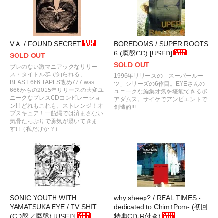
V.A. / FOUND SECRET
BOREDOMS / SUPER ROOTS
6 (廃盤CD) [USED]
SOLD OUT
SOLD OUT
ブレのない激マニアックなリリー
ス・タイトル群で知られる、
1996年リリースの「スーパールー
BEAST 666 TAPES改め777 was
ツ」シリーズの6作目。EYEさんの
666からの2015年リリースの大変ユ
ユニークな編集才気を堪能できるボ
ニークなプレスCDコンピレーショ
アダムス。サイケでアンビエントで
ン!!! どれもこれも、ストレンジ！オ
創造的!!!
ブスキュア！一筋縄では済まさない
気骨たっぷりで勇気が湧いてきま
す!!!（私だけか？）
SONIC YOUTH WITH
why sheep? / REAL TIMES -
YAMATSUKA EYE / TV SHIT
dedicated to Chim↑Pom- (初回
(CD盤／廃盤) [USED]
特典CD-R付き)