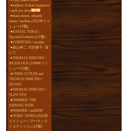
Freshly Baked Ritual
millions of dead sequencer
/ until you sleep
diane denoir, eduardo
mateo / ineditas (2025年リイ
シューLP盤)
RAFAEL TORAL /
Spectral Evolution (LP盤)
COMPUMA / senshin
柴山伸二, 竹田雅子 / 渚
にて
THOMAS DIMUZIO /
HEADLOCK (1998年リイ
シューCD盤)
CHRIS CUTLER and
THOMAS DIMUZIO /
QUAKE
THOMAS DIMUZIO /
SLEW TEW
DIMMER / THE
SHINING PATH
DIMMER / midREM
NORD / NORD (2025年
リイシュー／アーティス
トエディションLP盤)