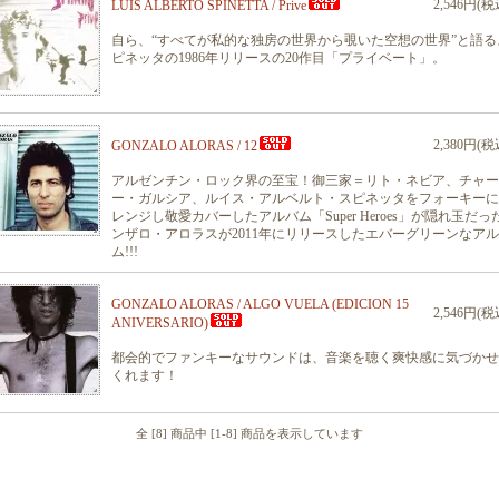
2,546円(税
LUIS ALBERTO SPINETTA / Prive
自ら、“すべてが私的な独房の世界から覗いた空想の世界”と語る
ピネッタの1986年リリースの20作目「プライベート」。
2,380円(税
GONZALO ALORAS / 12
アルゼンチン・ロック界の至宝！御三家＝リト・ネビア、チャー
ー・ガルシア、ルイス・アルベルト・スピネッタをフォーキーに
レンジし敬愛カバーしたアルバム「Super Heroes」が隠れ玉だっ
ンザロ・アロラスが2011年にリリースしたエバーグリーンなア
ム!!!
GONZALO ALORAS / ALGO VUELA (EDICION 15
2,546円(税
ANIVERSARIO)
都会的でファンキーなサウンドは、音楽を聴く爽快感に気づかせ
くれます！
全 [8] 商品中 [1-8] 商品を表示しています