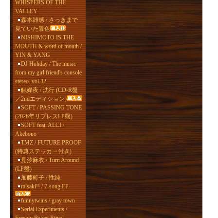
WHISPERS OF THE
VALLEY
森本雑感 / さっきまで
見ていた景色
NISHIMOTO IS THE
MOUTH & word of mouth /
YIN & YANG
DJ Holiday / The music
from my girl friend's console
stereo. vol.32
触媒夜 / 沈行 (CD-R盤
／2ndエディション)
SOFT / PASSING TONE
(2026年リプレスLP盤)
SOFT feat. ALCI /
Akebono
TMZ / FUTURE PROOF
(特典ステッカー付き)
見汐麻衣 / Turn Around
(LP盤)
加藤町子 / 性純
misaki!! / 7-song EP
funnytwins / gray town
Serial Experiments /