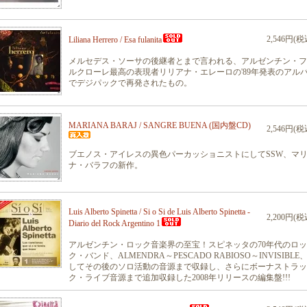
2,546円(税
Liliana Herrero / Esa fulanita
メルセデス・ソーサの後継者とまで言われる、アルゼンチン・フ
ルクローレ最高の表現者リリアナ・エレーロの'89年発表のアル
でデジパックで再発されたもの。
MARIANA BARAJ / SANGRE BUENA (国内盤CD)
2,546円(税
ブエノス・アイレスの異色パーカッショニストにしてSSW、マ
ナ・バラフの新作。
Luis Alberto Spinetta / Si o Si de Luis Alberto Spinetta -
2,200円(税
Diario del Rock Argentino 1
アルゼンチン・ロック音楽界の至宝！スピネッタの70年代のロッ
ク・バンド、ALMENDRA～PESCADO RABIOSO～INVISIBLE
してその後のソロ活動の音源まで収録し、さらにボーナストラッ
ク・ライブ音源まで追加収録した2008年リリースの編集盤!!!