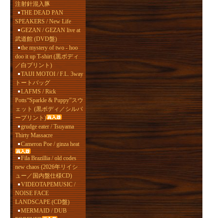
注射針混入豚
THE DEAD PAN
SPEAKERS / New Life
GEZAN / GEZAN live at
武道館 (DVD盤)
the mystery of two - hoo
doo it up T-shirt (黒ボディ
／白プリント)
TAIJI MOTOI / F.L. 3way
トートバッグ
LAFMS / Rick
Potts“Sparkle & Puppy”スウ
ェット (黒ボディ／シルバ
ープリント)
grudge eater / Tsuyama
Thirty Massacre
Cameron Poe / ginza heat
Fila Brazillia / old codes
new chaos (2026年リイシ
ュー／国内盤仕様CD)
VIDEOTAPEMUSIC /
NOISE FACE
LANDSCAPE (CD盤)
MERMAID / DUB