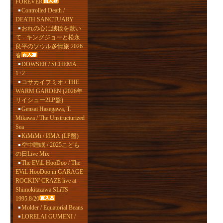
FOREVER
Controlled Death /
DEATH SANCTUARY
おれの心に絨毯を敷い
て - キングジョーと松永
良平のソウル多情旅 2026
春
DOWSER / SCHEMA
1+2
コサカイフミオ / THE
WARM GARDEN (2026年
リイシュー2LP盤)
Gensai Hasegawa, T.
Mikawa / The Unstructurized
Sea
KiMiMi / ИМА (LP盤)
空中睡眠 / 2025こども
の日Live Mix
The EViL HooDoo / The
EViL HooDoo in GARAGE
ROCKIN' CRAZE live at
Shimokitazawa SLiTS
1995.8/20
Molder / Equatorial Beans
LORELAI GUMENI /