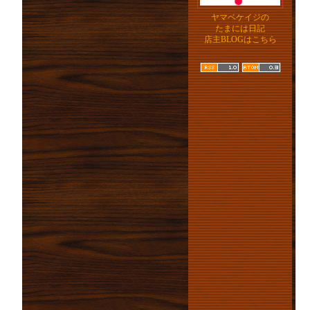
ヤマベケイジの
たまには日記
店主BLOGはこちら