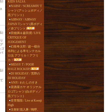
込)
KIDS SALSA
NABSF / SCREAMIN' T
ス
シャツ (アッシュボディ／
黒プリント)
AIRWAY / AIRWAY
JAPAN Tシャツ (黒ボディ
／赤プリント)
込)
田畑満＆森田潤 / LIVE
CRITIQUE OF
リ
JUDGEMENT
ア
幻衛奇太郎 / 超一様分
たゴ
布列による準モンテカル
ルバ
ロ法 アフリカ！アフリ
カ！
MESSY T / POOR
HAUZ ROCKERS
込)
DJ HOLIDAY / 荒野の
DJ HOLIDAY
て
ANJI / わたしのすき
居酒屋カヤ オリジナル
ロゴTシャツ (白ボディ／
黒プリント)
非常階段 / Live at Koenji
High
注射針混入豚 / 嗚呼、