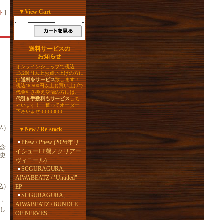
▼
View Cart
ト
］
送料サービスの
お知らせ
オンラインショップで税込
13,200円以上お買い上げの方に
は
送料をサービス
致します！
税込16,500円以上お買い上げで
代金引き換え決済の方には、
代引き手数料もサービス
しち
ゃいます！ 奮ってオーダー
下さいませ!!!!!!!!!!!!!!!
込)
▼
New / Re-stock
Phew / Phew (2026年リ
記念
イシューLP盤／クリアー
史
ヴィニール)
SOGURAGURA,
AIWABEATZ / "Untitled"
込)
EP
SOGURAGURA,
・
AIWABEATZ / BUNDLE
し
OF NERVES