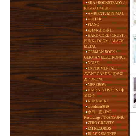
SKA / ROCKSTEADY /
REGGAE / DUB
AMBIENT / MINIMAL
GUITAR
PIANO
あおやままさし
HARD CORE / CRUST /
PUNK / DOOM / BLACK
METAL
GERMAN ROCK /
GERMAN ELECTRONICS
NOISE
EXPERIMENTAL /
AVANT-GARDE / 電子音
楽 / DRONE
MERZBOW
HAIR STYLISTICS / 中
原昌也
KUKNACKE
woodman関連
永田一直 / ExT
Recordings / TRANSONIC
ZERO GRAVITY
EM RECORDS
BLACK SMOKER