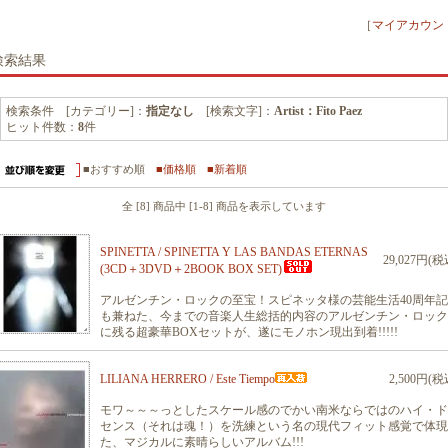
［
マイアカウン
検索結果
検索条件 [カテゴリー]：
指定なし
[検索文字]：
Artist：Fito Paez
ヒット件数：
8
件
■おすすめ順
■価格順
■新着順
全 [8] 商品中 [1-8] 商品を表示しています
SPINETTA / SPINETTA Y LAS BANDAS ETERNAS
29,027円(税
(3CD＋3DVD＋2BOOK BOX SET)
アルゼンチン・ロックの至宝！スピネッタ様の芸能生活40周年
も兼ねた、今までの音楽人生総括的内容のアルゼンチン・ロック
に残る超豪華BOXセットが、遂にモノホン現出到着!!!!!
LILIANA HERRERO / Este Tiempo
2,500円(税
モワ～～～っとしたスケール感のでかい南米ならではのハイ・ド
センス（それは魂！）を洗練という名の現代フィット感覚で体現
た、マジカルに素晴らしいアルバム!!!