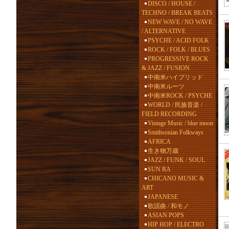
DISCO / HOUSE /
TECHNO / BREAK BEATS
NEW WAVE / NO WAVE
/ ALTERNATIVE
PSYCHE / ACID FOLK
ROCK / FOLK / BLUES
PROGRESSIVE ROCK
& JAZZ / FUSION
中南米ハイブリッド
中南米ルーツ
中南米ROCK / PSYCHE
WORLD / 民族音楽 /
FIELD RECORDING
Vintage Music / blue moon
Smithsonian Folkways
AFRICA
生き物万歳
JAZZ / FUNK / SOUL
SUN RA
CHICANO MUSIC &
ART
JAPANESE
歌謡曲 / 和モノ
ASIAN POPS
HIP HOP / ELECTRO