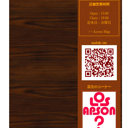
店舗営業時間
Open：13:00
Close：19:00
定休日：水曜日
>>
Access Map
mobile site
店主のコーナー