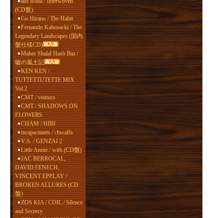
aus isoda / Interwoven
(CD盤)
Go Hirano / The Habit
Fernando Kabusacki / The
Legendary Landscapes (国内
盤仕様CD)
Maher Shalal Hash Baz /
嘘の風土記
KEN KEN /
TUTTETTUTETTE MIX
Vol.2
CMT / ventura
CMT / SHADOWS ON
FLOWERS
CHAM / HIBI
incapacitants / chwalfa
V.A. / GENZAI 2
Little Annie / with (CD盤)
JAC BERROCAL,
DAVID FENECH,
VINCENT EPPLAY /
BROKEN ALLURES (CD
盤)
ZOS KIA / COIL / Silence
and Secrecy