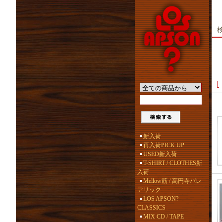
新入荷
再入荷PICK UP
USED新入荷
T-SHIRT / CLOTHES新
入荷
Mellow筋 / 高円寺バレ
アリック
LOS APSON?
CLASSICS
MIX CD / TAPE