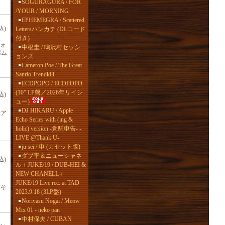
SOGURAGURA / FOR
/YOUR / MORNING
EPHEMEGRA / Scattered
込)
Lettersハンカチ (DLコード
付き)
ォ
中根圭 / 鳴沢村セッシ
バム
ョンズ
Cameron Poe / The Great
Sanrio Trendkill
ECDPOPO / ECDPOPO
(10" LP盤／2026年リイシ
込)
ュー)
DJ HIKARU / Apple
リア
Echo Series with (ing &
holic) version -覚醒申告- -
LIVE @Thank U-
ju sei / 申 (カセット版)
ダブ平＆ニューシャネ
込)
ル＋JUKE/19 / DUB-HEI &
NEW CHANELL＋
JUKE/19 Live rec. at TAD
、そ
2023.9.18 (3LP盤)
Noriyasu Nogai / Meow
Mix 01 - neko pan
中村保夫 / CUBAN