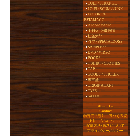
CULT / STRANGE
LO-FI / SCUM / JUNK
DOLOR DEL
ESTAMAGO
ATAMAYAMA
不知火 / 360°関連
虹釜太郎
時空 / SPECIALOOSE
SAMPLESS
DVD / VIDEO
BOOKS
T-SHIRT / CLOTHES
CAP
GOODS / STICKER
黒宝堂
ORIGINAL ART
TAPE
SALE!!!
About Us
Contact
特定商取引法に基づく表記
支払い方法について
配送方法･送料について
プライバシーポリシー