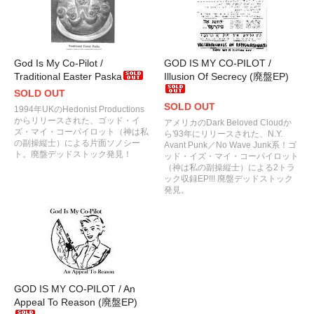
God Is My Co-Pilot /
GOD IS MY CO-PILOT /
Traditional Easter Paska
Illusion Of Secrecy (廃盤EP)
SOLD OUT
SOLD OUT
1994年UKのHedonist Productions
からリリースされた、ゴッド・イ
アメリカのDark Beloved Cloudか
ズ・マイ・コーパイロット（神は私
ら'93年にリリースされた、N.Y.
の副操縦士）による片面ソノシー
Avant Punk／No Wave Junk系！ゴ
ト。廃盤デッドストック発見！
ッド・イズ・マイ・コーパイロット
（神は私の副操縦士）による2トラ
ック収録EP!!! 廃盤デッドストック
発見。
GOD IS MY CO-PILOT / An
Appeal To Reason (廃盤EP)