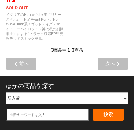
SOLD OUT
イタリアのRuntから'97年にリリー
スされた、N.Y. Avant Punk／No
Wave Junk系！ゴッド・イズ・マ
イ・コーパイロット（神は私の副操
縦士）による4トラック収録EP!!! 廃
盤デッドストック発見。
3
1
3
商品中
-
商品
前へ
次へ
ほかの商品を探す
検索