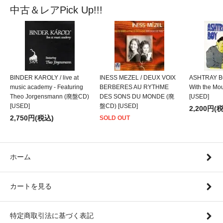
中古＆レアPick Up!!!
BINDER KAROLY / live at
INESS MEZEL / DEUX VOIX
ASHTRAY BO
music academy - Featuring
BERBERES AU RYTHME
With the M
Theo Jorgensmann (廃盤CD)
DES SONS DU MONDE (廃
[USED]
[USED]
盤CD) [USED]
2,200円(
2,750円(税込)
SOLD OUT
ホーム
カートを見る
特定商取引法に基づく表記