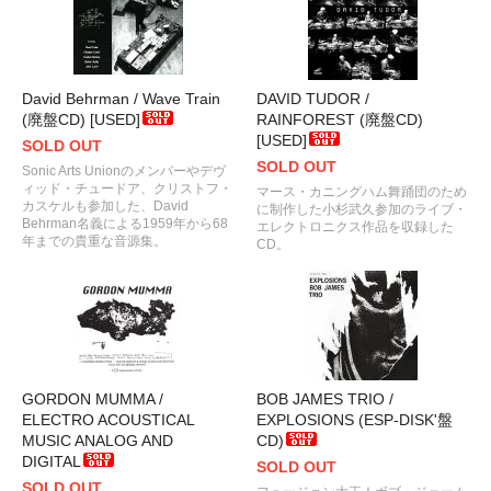
David Behrman / Wave Train
DAVID TUDOR /
(廃盤CD) [USED]
RAINFOREST (廃盤CD)
[USED]
SOLD OUT
SOLD OUT
Sonic Arts Unionのメンバーやデヴ
ィッド・チュードア、クリストフ・
マース・カニングハム舞踊団のため
カスケルも参加した、David
に制作した小杉武久参加のライブ・
Behrman名義による1959年から68
エレクトロニクス作品を収録した
年までの貴重な音源集。
CD。
GORDON MUMMA /
BOB JAMES TRIO /
ELECTRO ACOUSTICAL
EXPLOSIONS (ESP-DISK'盤
MUSIC ANALOG AND
CD)
DIGITAL
SOLD OUT
SOLD OUT