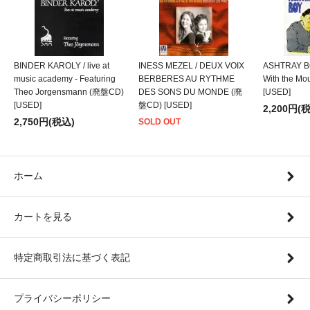
BINDER KAROLY / live at
INESS MEZEL / DEUX VOIX
ASHTRAY BO
music academy - Featuring
BERBERES AU RYTHME
With the M
Theo Jorgensmann (廃盤CD)
DES SONS DU MONDE (廃
[USED]
[USED]
盤CD) [USED]
2,200円(
2,750円(税込)
SOLD OUT
ホーム
カートを見る
特定商取引法に基づく表記
プライバシーポリシー