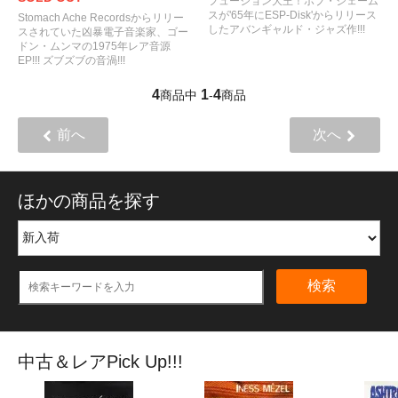
フュージョン大王！ボブ・ジェーム
スが'65年にESP-Disk'からリリース
Stomach Ache Recordsからリリー
したアバンギャルド・ジャズ作!!!
スされていた凶暴電子音楽家、ゴー
ドン・ムンマの1975年レア音源
EP!!! ズブズブの音渦!!!
4
1
4
商品中
-
商品
前へ
次へ
ほかの商品を探す
検索
中古＆レアPick Up!!!