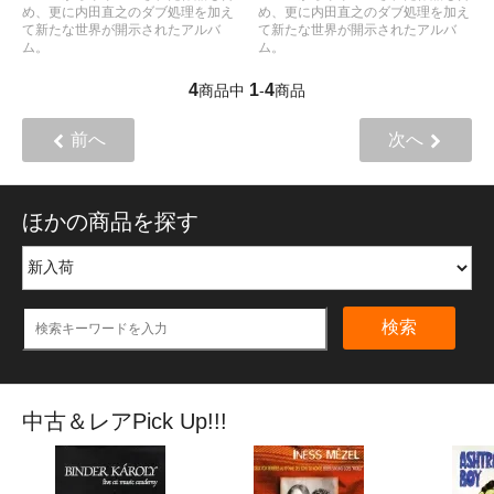
め、更に内田直之のダブ処理を加え
め、更に内田直之のダブ処理を加え
て新たな世界が開示されたアルバ
て新たな世界が開示されたアルバ
ム。
ム。
4
1
4
商品中
-
商品
前へ
次へ
ほかの商品を探す
検索
中古＆レアPick Up!!!