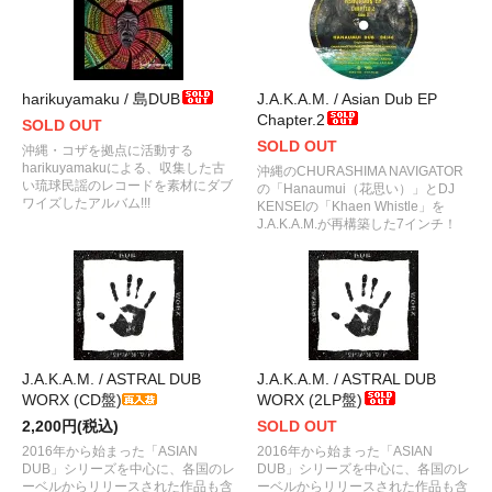
harikuyamaku / 島DUB
J.A.K.A.M. / Asian Dub EP
Chapter.2
SOLD OUT
SOLD OUT
沖縄・コザを拠点に活動する
harikuyamakuによる、収集した古
沖縄のCHURASHIMA NAVIGATOR
い琉球民謡のレコードを素材にダブ
の「Hanaumui（花思い）」とDJ
ワイズしたアルバム!!!
KENSEIの「Khaen Whistle」を
J.A.K.A.M.が再構築した7インチ！
J.A.K.A.M. / ASTRAL DUB
J.A.K.A.M. / ASTRAL DUB
WORX (CD盤)
WORX (2LP盤)
2,200円(税込)
SOLD OUT
2016年から始まった「ASIAN
2016年から始まった「ASIAN
DUB」シリーズを中心に、各国のレ
DUB」シリーズを中心に、各国のレ
ーベルからリリースされた作品も含
ーベルからリリースされた作品も含