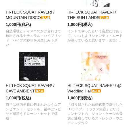
HI-TECK SQUAT RAVER! /
HI-TECK SQUAT RAVER! /
MOUNTAIN DISCO
THE SUN LANDS
1,000円(税込)
1,000円(税込)
自然環境とディスコのかけ合わせで
インドでやったという妄想だけあっ
放出されるナチュラル・ハイブリッ
て、いつもよりシャンティ・ムード
ド・バイブス妙味をお楽しみ下さ
が漂っていると思います（苦笑）。
い！
HI-TECK SQUAT RAVER! /
HI-TECK SQUAT RAVER! / @
CAVE AMBIENT
Wedding Hall
1,000円(税込)
1,000円(税込)
前半は体内羊膜に包まれたようなア
「取り残された結婚式場で決行した
ンビエント・セットを、後半はワビ
DJライブ・ミックス録音」という
サビ感漂うドローン・セットで構
コンセプトの、ジョン・ケージの音
成！
源が通底しているストレンジ・ウエ
ディング作!?