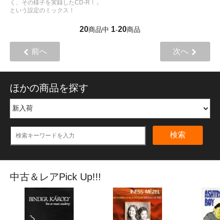
く、その様子を実録したCD-R！」
という設定のミックス！
20
1
20
商品中
-
商品
前へ
次へ
ほかの商品を探す
検索
中古＆レアPick Up!!!