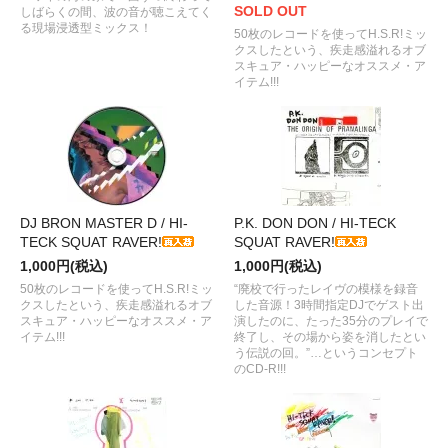
SOLD OUT
しばらくの間、波の音が聴こえてく
る現場浸透型ミックス！
50枚のレコードを使ってH.S.R!ミッ
クスしたという、疾走感溢れるオブ
スキュア・ハッピーなオススメ・ア
イテム!!!
DJ BRON MASTER D / HI-
P.K. DON DON / HI-TECK
TECK SQUAT RAVER!
SQUAT RAVER!
1,000円(税込)
1,000円(税込)
50枚のレコードを使ってH.S.R!ミッ
“廃校で行ったレイヴの模様を録音
クスしたという、疾走感溢れるオブ
した音源！3時間指定DJでゲスト出
スキュア・ハッピーなオススメ・ア
演したのに、たった35分のプレイで
イテム!!!
終了し、その場から姿を消したとい
う伝説の回。”…というコンセプト
のCD-R!!!