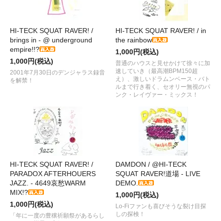
HI-TECK SQUAT RAVER! /
HI-TECK SQUAT RAVER! / in
brings in - @ underground
the rainbow
empire!!?
1,000円(税込)
1,000円(税込)
普通のハウスと見せかけて徐々に加
速していき（最高潮BPM150超
2001年7月30日のデンジャラス録音
え）、激しいドラムンベース・バト
を解禁！
ルまで行き着く、セオリー無視のパ
ンク・レイヴァー・ミックス！
HI-TECK SQUAT RAVER! /
DAMDON / @HI-TECK
PARADOX AFTERHOUERS
SQUAT RAVER!道場 - LIVE
JAZZ. - 4649哀愁WARM
DEMO.
MIX!?
1,000円(税込)
1,000円(税込)
Lo-Fiファンも喜びそうな裂け目探
しの探検！
「年に一度の豊穣祈願祭があるらし