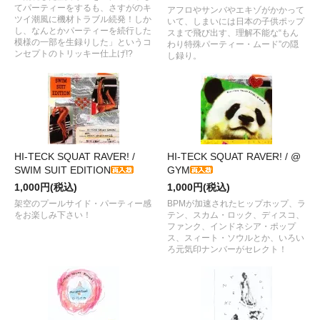
てパーティーをするも、さすがのキ
アフロやサンバやエキゾがかかって
ツイ潮風に機材トラブル続発！しか
いて、しまいには日本の子供ポップ
し、なんとかパーティーを続行した
スまで飛び出す、理解不能な“もん
模様の一部を生録りした」というコ
わり特殊パーティー・ムード”の隠
ンセプトのトリッキー仕上げ!?
し録り。
HI-TECK SQUAT RAVER! /
HI-TECK SQUAT RAVER! / @
SWIM SUIT EDITION
GYM
1,000円(税込)
1,000円(税込)
架空のプールサイド・パーティー感
BPMが加速されたヒップホップ、ラ
をお楽しみ下さい！
テン、スカム・ロック、ディスコ、
ファンク、インドネシア・ポップ
ス、スィート・ソウルとか、いろい
ろ元気印ナンバーがセレクト！