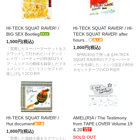
HI-TECK SQUAT RAVER! /
HI-TECK SQUAT RAVER! / HI-
BIG SEX Bootleg
TECK SQUAT RAVER! after
hours...♡
1,500円(税込)
1,000円(税込)
「荒廃したスーパーマーケットをス
クワットして行われたハイテック・
「BPM140台で突っ走るHI-TECK
レイヴ・パーティーの特攻DJライ
SQUAT RAVER!のアフターパーテ
ブ・ミックスの模様を録音したドキ
ィーを生録した」という設定の60分
ュメント！」というコンセプトの、
カセットテープのCD-R化!!!
怪しげな？2CD-R!!!
HI-TECK SQUAT RAVER! /
AMEL(R)A / The Testimony
Hut document
from TAPE LOVER Volume.19
& 20
1,000円(税込)
SOLD OUT
「荒廃した漁師小屋をスクワットし