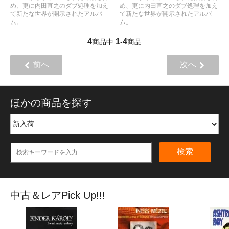
め、更に内田直之のダブ処理を加え
め、更に内田直之のダブ処理を加え
て新たな世界が開示されたアルバ
て新たな世界が開示されたアルバ
ム。
ム。
4
1
4
商品中
-
商品
前へ
次へ
ほかの商品を探す
検索
中古＆レアPick Up!!!