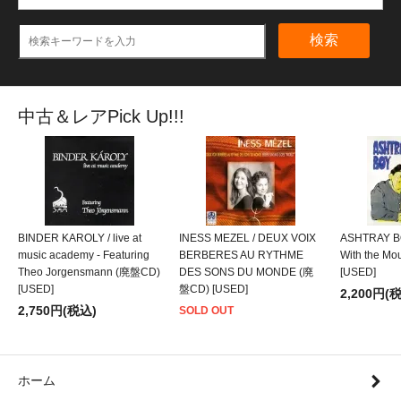
検索
中古＆レアPick Up!!!
BINDER KAROLY / live at
INESS MEZEL / DEUX VOIX
ASHTRAY BO
music academy - Featuring
BERBERES AU RYTHME
With the M
Theo Jorgensmann (廃盤CD)
DES SONS DU MONDE (廃
[USED]
[USED]
盤CD) [USED]
2,200円(
2,750円(税込)
SOLD OUT
ホーム