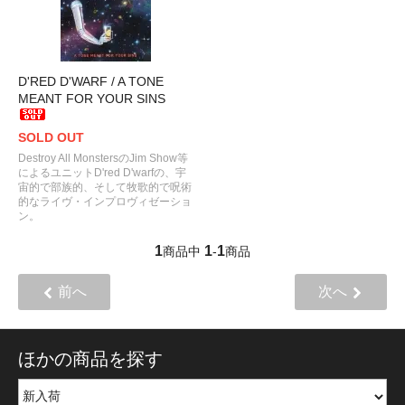
D'RED D'WARF / A TONE
MEANT FOR YOUR SINS
SOLD OUT
Destroy All MonstersのJim Show等
によるユニットD'red D'warfの、宇
宙的で部族的、そして牧歌的で呪術
的なライヴ・インプロヴィゼーショ
ン。
1
1
1
商品中
-
商品
前へ
次へ
ほかの商品を探す