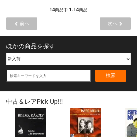
14
1
14
商品中
-
商品
前へ
次へ
ほかの商品を探す
検索
中古＆レアPick Up!!!