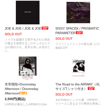
JOE & JOE / JOE & JOE
SISSY SPACEK / PRISMATIC
PARAMETER
SOLD OUT
SOLD OUT
ノイズを超越する電子化された情念
の蠢きを放射するこのデュオならで
フリーミュージックの道を探った2
はの面白さを、是非お楽しみ頂きた
枚組CD!!!
い。
非常階段×Doomsday
The Road to the AIRWAY（XL
Afternoon / Doomsday
サイズTシャツ付き）
Afternoon
SOLD OUT
2,500円(税込)
Joe Pottsのシングル盤「AIRWAY」
リリースに至るまでの事情を簡単に
LAFMSが輩出したAIRWAYのJoe