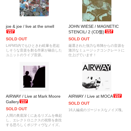
joe & joe / live at the smell
JOHN WIESE / MAGNETIC
STENCIL/ 2 (CD盤)
SOLD OUT
SOLD OUT
LAFMS内でもひときわ眩暈を惹起
厳選された強力な布陣からの音源を
しそうな音楽を創る作家が融合した
激渋なミュージックコンクレートに
ユニットのライブ音源。
仕上げています！
AIRWAY / Live at Mark Moore
AIRWAY / Live at MOCA
Gallery
SOLD OUT
SOLD OUT
16人編成のゴージャスなノイズ塊。
人間の奥底深くにあるリズムを喚起
し、エレクトロニクスの祝祭を創生
する恐ろしくポジティヴなノイズ。