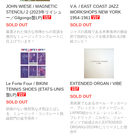
JOHN WIESE / MAGNETIC
V.A. / EAST COAST JAZZ
STENCIL/ 2 (2023年リイシュ
WORKSHOPS NEW YORK
ー／Gilgongo盤LP)
1954-1961
SOLD OUT
SOLD OUT
厳選された強力な布陣からの音源を
ジャズの真髄である米東海岸の都会
激渋なミュージックコンクレートに
的で知的なセンスを嗅ぎ取れる2枚
仕上げています！
組コンピ！
Le Forte Four / BIKINI
EXTENDED ORGAN / VIBE
TENNIS SHOES (ETATS-UNIS
盤LP)
SOLD OUT
SOLD OUT
美術家でもあるポール・マッカーシ
ー、アレックス・スティーヴンス、
節操のない無邪気な才気ほとばし
LAFMS組からトム・レッシオン、
る、ミュージック・コンクレート脱
フレドリック・ニルセン、ジョー・
線部門の金字塔作！
ポッツで結成されたEXTENDED
ORGANが2019年にリリースした怪
作!!!