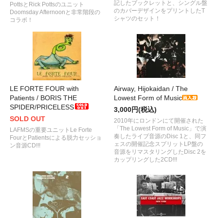
記したブックレットと、シングル盤
PottsとRick Pottsのユニット
のカバーデザインをプリントしたT
Doomsday Afternoonと非常階段の
シャツのセット！
コラボ！
LE FORTE FOUR with
Airway, Hijokaidan / The
Patients / BORIS THE
Lowest Form of Music
SPIDER/PRICELESS
3,000円(税込)
SOLD OUT
2010年にロンドンにて開催された
「The Lowest Form of Music」で演
LAFMSの重要ユニットLe Forte
奏したライブ音源のDisc 1と、同フ
FourとPatientsによる脱力セッショ
ェスの開催記念スプリットLP盤の
ン音源CD!!!
音源をリマスタリングしたDisc 2を
カップリングした2CD!!!