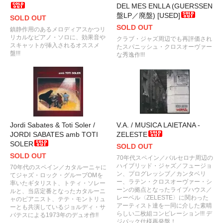
DEL MES ENLLA (GUERSSEN
盤LP／廃盤) [USED]
SOLD OUT
SOLD OUT
鎮静作用のあるメロディアスかつリ
リカルなピアノ・ソロに、効果音や
クラブ・ジャズ周辺でも再評価され
スキャットが挿入されるオススメ
たスパニッシュ・クロスオーヴァー
盤!!!
な秀逸作!!!
Jordi Sabates & Toti Soler /
V.A. / MUSICA LAIETANA -
JORDI SABATES amb TOTI
ZELESTE
SOLER
SOLD OUT
SOLD OUT
70年代スペイン／バルセロナ周辺の
ハイブリッド・ジャズ／フュージョ
70年代のスペイン／カタルーニャに
ン、プログレッシブ／カンタベリ
てジャズ・ロック・グループOMを
ー、ラテン・クロスオーヴァー・シ
率いたギタリスト、トティ・ソレー
ーンの拠点となったライブハウス／
ルと、当店定番となったカタルーニ
レーベル〈ZELESTE〉に関わった
ャのピアニスト、テテ・モントリュ
アーティスト達を一同に介した素晴
ーとも共演しているジョルディ・サ
らしい二枚組コンピレーション!!! デ
バテスによる1973年のデュオ作!!
ジパック仕様再発盤！