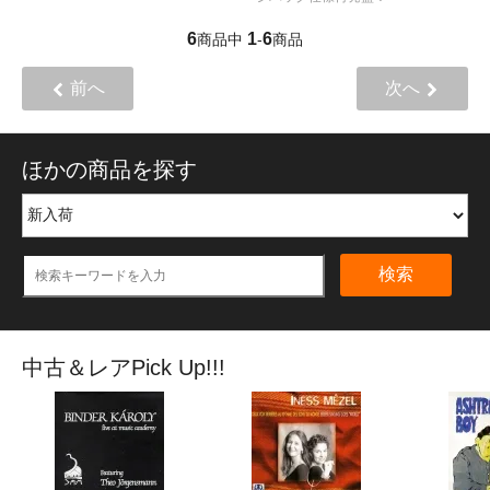
6
1
6
商品中
-
商品
前へ
次へ
ほかの商品を探す
検索
中古＆レアPick Up!!!