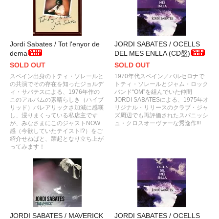
Jordi Sabates / Tot l'enyor de
JORDI SABATES / OCELLS
dema
DEL MES ENLLA (CD盤)
SOLD OUT
SOLD OUT
スペイン出身のトティ・ソレールと
1970年代スペイン／バルセロナで
の共演でその存在を知ったジョルデ
トティ・ソレールとジャム・ロック
ィ・サバテスによる、1976年作の
バンド“OM”を組んでいた仲間
このアルバムの素晴らしき（ハイブ
JORDI SABATESによる、1975年オ
リッド）バレアリックさ加減に感嘆
リジナル・リリースのクラブ・ジャ
し、浸りまくっている私店主です
ズ周辺でも再評価されたスパニッシ
が、みなさまにこのジャストNOW
ュ・クロスオーヴァーな秀逸作!!!
感（今欲していたテイスト!?）をご
紹介せねばと、躍起となり立ち上が
ってみます！
JORDI SABATES / MAVERICK
JORDI SABATES / OCELLS