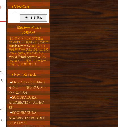
▼
View Cart
ト
］
送料サービスの
お知らせ
オンラインショップで税込
13,200円以上お買い上げの方に
は
送料をサービス
致します！
税込16,500円以上お買い上げで
代金引き換え決済の方には、
代引き手数料もサービス
しち
ゃいます！ 奮ってオーダー
下さいませ!!!!!!!!!!!!!!!
込)
▼
New / Re-stock
カ
Phew / Phew (2026年リ
イシューLP盤／クリアー
ヴィニール)
SOGURAGURA,
AIWABEATZ / "Untitled"
EP
込)
SOGURAGURA,
AIWABEATZ / BUNDLE
カ
OF NERVES