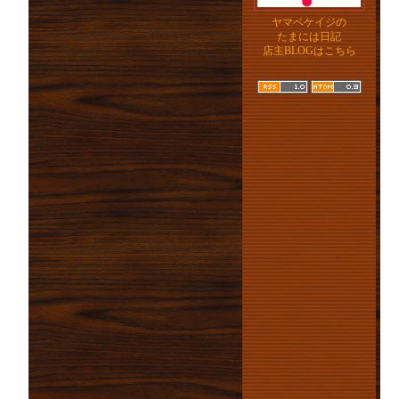
ヤマベケイジの
たまには日記
店主BLOGはこちら