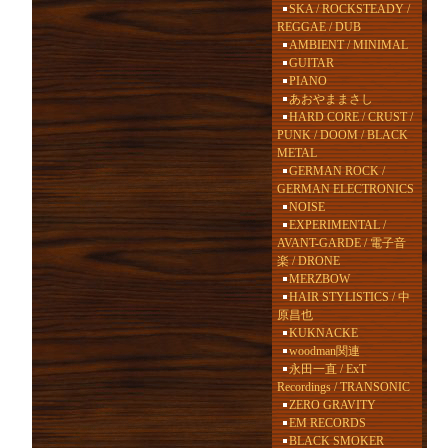
SKA / ROCKSTEADY /
REGGAE / DUB
AMBIENT / MINIMAL
GUITAR
PIANO
あおやままさし
HARD CORE / CRUST /
PUNK / DOOM / BLACK
METAL
GERMAN ROCK /
GERMAN ELECTRONICS
NOISE
EXPERIMENTAL /
AVANT-GARDE / 電子音
楽 / DRONE
MERZBOW
HAIR STYLISTICS / 中
原昌也
KUKNACKE
woodman関連
永田一直 / ExT
Recordings / TRANSONIC
ZERO GRAVITY
EM RECORDS
BLACK SMOKER