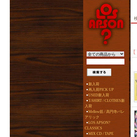
新入荷
再入荷PICK UP
USED新入荷
T-SHIRT / CLOTHES新
入荷
Mellow筋 / 高円寺バレ
アリック
LOS APSON?
CLASSICS
MIX CD / TAPE