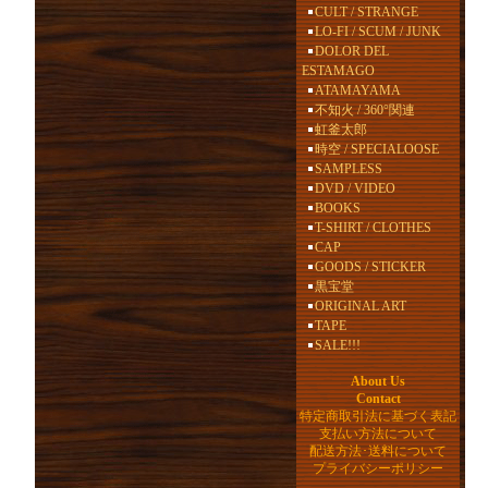
CULT / STRANGE
LO-FI / SCUM / JUNK
DOLOR DEL
ESTAMAGO
ATAMAYAMA
不知火 / 360°関連
虹釜太郎
時空 / SPECIALOOSE
SAMPLESS
DVD / VIDEO
BOOKS
T-SHIRT / CLOTHES
CAP
GOODS / STICKER
黒宝堂
ORIGINAL ART
TAPE
SALE!!!
About Us
Contact
特定商取引法に基づく表記
支払い方法について
配送方法･送料について
プライバシーポリシー