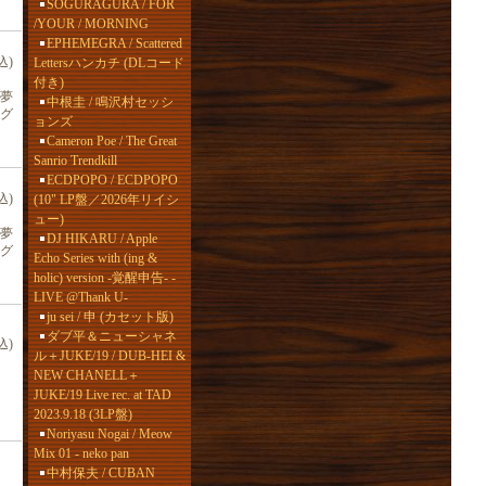
SOGURAGURA / FOR
/YOUR / MORNING
EPHEMEGRA / Scattered
込)
Lettersハンカチ (DLコード
付き)
夢
中根圭 / 鳴沢村セッシ
グ
ョンズ
Cameron Poe / The Great
Sanrio Trendkill
ECDPOPO / ECDPOPO
込)
(10" LP盤／2026年リイシ
ュー)
夢
DJ HIKARU / Apple
グ
Echo Series with (ing &
holic) version -覚醒申告- -
LIVE @Thank U-
ju sei / 申 (カセット版)
ダブ平＆ニューシャネ
込)
ル＋JUKE/19 / DUB-HEI &
NEW CHANELL＋
JUKE/19 Live rec. at TAD
2023.9.18 (3LP盤)
Noriyasu Nogai / Meow
Mix 01 - neko pan
中村保夫 / CUBAN