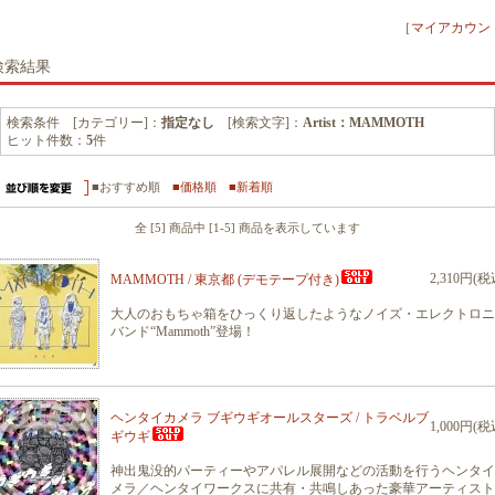
［
マイアカウン
検索結果
検索条件 [カテゴリー]：
指定なし
[検索文字]：
Artist：MAMMOTH
ヒット件数：
5
件
■おすすめ順
■価格順
■新着順
全 [5] 商品中 [1-5] 商品を表示しています
2,310円(税
MAMMOTH / 東京都 (デモテープ付き)
大人のおもちゃ箱をひっくり返したようなノイズ・エレクトロニ
バンド“Mammoth”登場！
ヘンタイカメラ ブギウギオールスターズ / トラベルブ
1,000円(税
ギウギ
神出鬼没的パーティーやアパレル展開などの活動を行うヘンタイ
メラ／ヘンタイワークスに共有・共鳴しあった豪華アーティスト