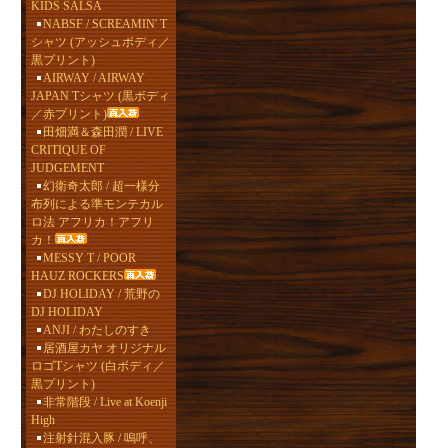
KIDS SALSA
NABSF / SCREAMIN' T
シャツ (アッシュボディ／
黒プリント)
AIRWAY / AIRWAY
JAPAN Tシャツ (黒ボディ
／赤プリント)
田畑満＆森田潤 / LIVE
CRITIQUE OF
JUDGEMENT
幻衛奇太郎 / 超一様分
布列による準モンテカル
ロ法 アフリカ！アフリ
カ！
MESSY T / POOR
HAUZ ROCKERS
DJ HOLIDAY / 荒野の
DJ HOLIDAY
ANJI / わたしのすき
居酒屋カヤ オリジナル
ロゴTシャツ (白ボディ／
黒プリント)
非常階段 / Live at Koenji
High
注射針混入豚 / 嗚呼、