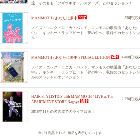
達、その名も「ブギウギオールスターズ」とのセッション！
550円(税
MAMMOTH / あなたに夢中
ノイズ・エレクトロニカ・バンド、マンモスの歌謡曲「あなたに
中」、キンキートラップビート「夢の中へ」収録のカセットシン
ル！
4,400円(税
MAMMOTH / あなたに夢中 SPECIAL EDITION
ノイズ・エレクトロニカ・バンド、マンモスの歌謡曲「あなたに
中」、キンキートラップビート「夢の中へ」収録のカセットシン
ルのスペシャルエディション！
HAIR STYLISTICS with MAMMOTH / LIVE at The
2,750円(税
APARTMENT STORE Nagoya
2018年11月の名古屋でのライブ音源！
全 [5] 商品中 [1-5] 商品を表示しています