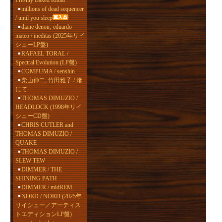
Freshly Baked Ritual
millions of dead sequencer
/ until you sleep
diane denoir, eduardo
mateo / ineditas (2025年リイ
シューLP盤)
RAFAEL TORAL /
Spectral Evolution (LP盤)
COMPUMA / senshin
柴山伸二, 竹田雅子 / 渚
にて
THOMAS DIMUZIO /
HEADLOCK (1998年リイ
シューCD盤)
CHRIS CUTLER and
THOMAS DIMUZIO /
QUAKE
THOMAS DIMUZIO /
SLEW TEW
DIMMER / THE
SHINING PATH
DIMMER / midREM
NORD / NORD (2025年
リイシュー／アーティス
トエディションLP盤)