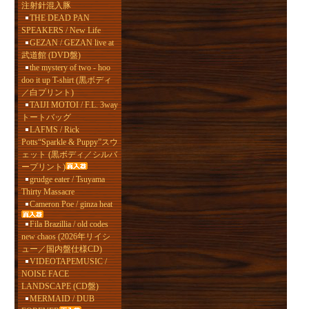
注射針混入豚
THE DEAD PAN
SPEAKERS / New Life
GEZAN / GEZAN live at
武道館 (DVD盤)
the mystery of two - hoo
doo it up T-shirt (黒ボディ
／白プリント)
TAIJI MOTOI / F.L. 3way
トートバッグ
LAFMS / Rick
Potts“Sparkle & Puppy”スウ
ェット (黒ボディ／シルバ
ープリント)
grudge eater / Tsuyama
Thirty Massacre
Cameron Poe / ginza heat
Fila Brazillia / old codes
new chaos (2026年リイシ
ュー／国内盤仕様CD)
VIDEOTAPEMUSIC /
NOISE FACE
LANDSCAPE (CD盤)
MERMAID / DUB