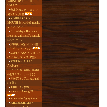
WHISPERS OF THE
VALLEY
森本雑感 / さっきまで
見ていた景色
NISHIMOTO IS THE
MOUTH & word of mouth /
YIN & YANG
DJ Holiday / The music
from my girl friend's console
stereo. vol.32
触媒夜 / 沈行 (CD-R盤
／2ndエディション)
SOFT / PASSING TONE
(2026年リプレスLP盤)
SOFT feat. ALCI /
Akebono
TMZ / FUTURE PROOF
(特典ステッカー付き)
見汐麻衣 / Turn Around
(LP盤)
加藤町子 / 性純
misaki!! / 7-song EP
funnytwins / gray town
Serial Experiments /