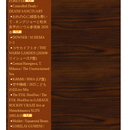
FOREVER
Controlled Death /
DEATH SANCTUARY
おれの心に絨毯を敷い
て - キングジョーと松永
良平のソウル多情旅 2026
春
DOWSER / SCHEMA
1+2
コサカイフミオ / THE
WARM GARDEN (2026年
リイシュー2LP盤)
Gensai Hasegawa, T.
Mikawa / The Unstructurized
Sea
KiMiMi / ИМА (LP盤)
空中睡眠 / 2025こども
の日Live Mix
The EViL HooDoo / The
EViL HooDoo in GARAGE
ROCKIN' CRAZE live at
Shimokitazawa SLiTS
1995.8/20
Molder / Equatorial Beans
LORELAI GUMENI /