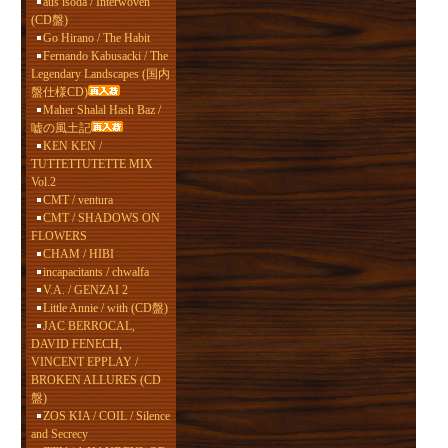
aus isoda / Interwoven
(CD盤)
Go Hirano / The Habit
Fernando Kabusacki / The
Legendary Landscapes (国内
盤仕様CD)
Maher Shalal Hash Baz /
嘘の風土記
KEN KEN /
TUTTETTUTETTE MIX
Vol.2
CMT / ventura
CMT / SHADOWS ON
FLOWERS
CHAM / HIBI
incapacitants / chwalfa
V.A. / GENZAI 2
Little Annie / with (CD盤)
JAC BERROCAL,
DAVID FENECH,
VINCENT EPPLAY /
BROKEN ALLURES (CD
盤)
ZOS KIA / COIL / Silence
and Secrecy