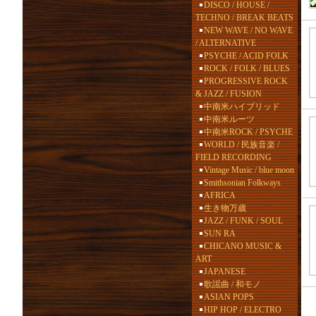
DISCO / HOUSE /
TECHNO / BREAK BEATS
NEW WAVE / NO WAVE
/ ALTERNATIVE
PSYCHE / ACID FOLK
ROCK / FOLK / BLUES
PROGRESSIVE ROCK
& JAZZ / FUSION
中南米ハイブリッド
中南米ルーツ
中南米ROCK / PSYCHE
WORLD / 民族音楽 /
FIELD RECORDING
Vintage Music / blue moon
Smithsonian Folkways
AFRICA
生き物万歳
JAZZ / FUNK / SOUL
SUN RA
CHICANO MUSIC &
ART
JAPANESE
歌謡曲 / 和モノ
ASIAN POPS
HIP HOP / ELECTRO