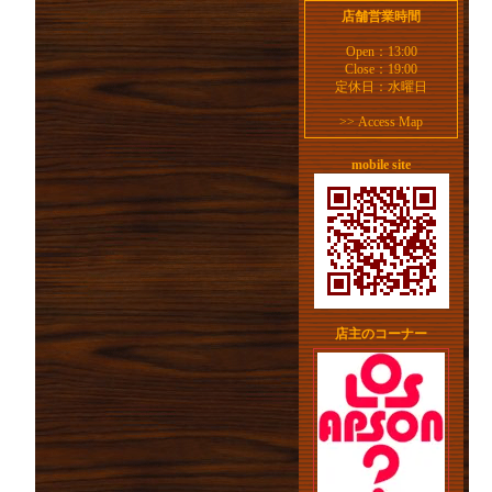
店舗営業時間
Open：13:00
Close：19:00
定休日：水曜日
>>
Access Map
mobile site
店主のコーナー