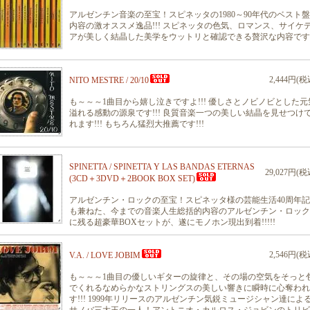
アルゼンチン音楽の至宝！スピネッタの1980～90年代のベスト
内容の激オススメ逸品!!! スピネッタの色気、ロマンス、サイケ
アが美しく結晶した美学をウットリと確認できる贅沢な内容です!
2,444円(税
NITO MESTRE / 20/10
も～～～1曲目から嬉し泣きですよ!!! 優しさとノビノビとした元
溢れる感動の源泉です!!! 良質音楽一つの美しい結晶を見せつけ
れます!!! もちろん猛烈大推薦です!!!
SPINETTA / SPINETTA Y LAS BANDAS ETERNAS
29,027円(税
(3CD＋3DVD＋2BOOK BOX SET)
アルゼンチン・ロックの至宝！スピネッタ様の芸能生活40周年
も兼ねた、今までの音楽人生総括的内容のアルゼンチン・ロック
に残る超豪華BOXセットが、遂にモノホン現出到着!!!!!
2,546円(税
V.A. / LOVE JOBIM
も～～～1曲目の優しいギターの旋律と、その場の空気をそっと
でくれるなめらかなストリングスの美しい響きに瞬時に心奪われ
す!!! 1999年リリースのアルゼンチン気鋭ミュージシャン達によ