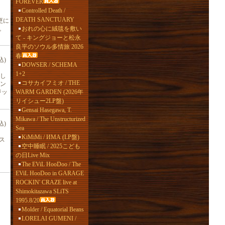
FOREVER
Controlled Death /
DEATH SANCTUARY
更に
おれの心に絨毯を敷い
。
て - キングジョーと松永
良平のソウル多情旅 2026
春
込)
DOWSER / SCHEMA
1+2
スし
コサカイフミオ / THE
ン
WARM GARDEN (2026年
ジッ
リイシュー2LP盤)
Gensai Hasegawa, T.
Mikawa / The Unstructurized
込)
Sea
KiMiMi / ИМА (LP盤)
ス
空中睡眠 / 2025こども
の日Live Mix
The EViL HooDoo / The
EViL HooDoo in GARAGE
ROCKIN' CRAZE live at
Shimokitazawa SLiTS
1995.8/20
Molder / Equatorial Beans
LORELAI GUMENI /