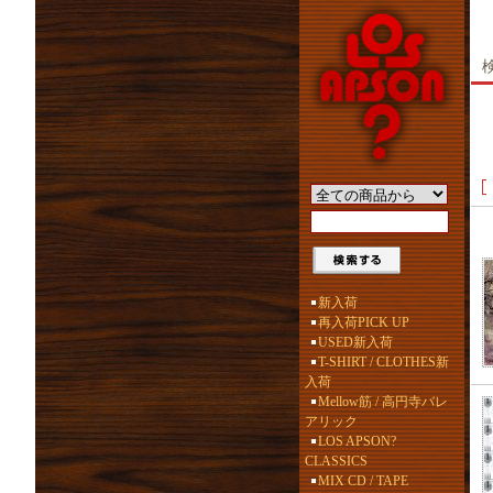
新入荷
再入荷PICK UP
USED新入荷
T-SHIRT / CLOTHES新
入荷
Mellow筋 / 高円寺バレ
アリック
LOS APSON?
CLASSICS
MIX CD / TAPE