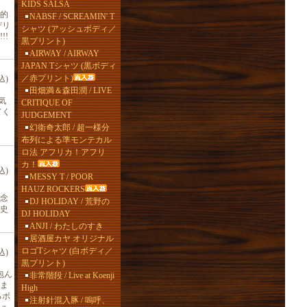
KIDS SALSA
盤的
NABSF / SCREAMIN' T
デリ
シャツ (アッシュボディ／
!!
黒プリント)
AIRWAY / AIRWAY
JAPAN Tシャツ (黒ボディ
／赤プリント)
込)
田畑満＆森田潤 / LIVE
気
CRITIQUE OF
てく
JUDGEMENT
幻衛奇太郎 / 超一様分
布列による準モンテカル
ロ法 アフリカ！アフリ
カ！
込)
MESSY T / POOR
HAUZ ROCKERS
記念
DJ HOLIDAY / 荒野の
史
DJ HOLIDAY
ANJI / わたしのすき
居酒屋カヤ オリジナル
ロゴTシャツ (白ボディ／
込)
黒プリント)
包ん
非常階段 / Live at Koenji
ま
High
るボ
注射針混入豚 / 嗚呼、