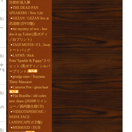
ュ
注射針混入豚
THE DEAD PAN
SPEAKERS / New Life
GEZAN / GEZAN live at
込)
武道館 (DVD盤)
ー
the mystery of two - hoo
doo it up T-shirt (黒ボディ
／白プリント)
TAIJI MOTOI / F.L. 3way
トートバッグ
LAFMS / Rick
込)
Potts“Sparkle & Puppy”スウ
中
ェット (黒ボディ／シルバ
平を
ープリント)
grudge eater / Tsuyama
Thirty Massacre
Cameron Poe / ginza heat
込)
Fila Brazillia / old codes
new chaos (2026年リイシ
ュー／国内盤仕様CD)
あの
VIDEOTAPEMUSIC /
NOISE FACE
LANDSCAPE (CD盤)
MERMAID / DUB
込)