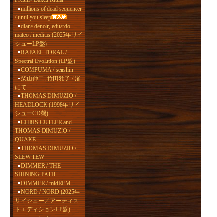
Freshly Baked Ritual
millions of dead sequencer
/ until you sleep
diane denoir, eduardo
mateo / ineditas (2025年リイ
シューLP盤)
RAFAEL TORAL /
Spectral Evolution (LP盤)
COMPUMA / senshin
柴山伸二, 竹田雅子 / 渚
にて
THOMAS DIMUZIO /
HEADLOCK (1998年リイ
シューCD盤)
CHRIS CUTLER and
THOMAS DIMUZIO /
QUAKE
THOMAS DIMUZIO /
SLEW TEW
DIMMER / THE
SHINING PATH
DIMMER / midREM
NORD / NORD (2025年
リイシュー／アーティス
トエディションLP盤)