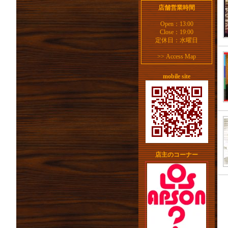
店舗営業時間
Open：13:00
Close：19:00
定休日：水曜日
>>
Access Map
mobile site
店主のコーナー