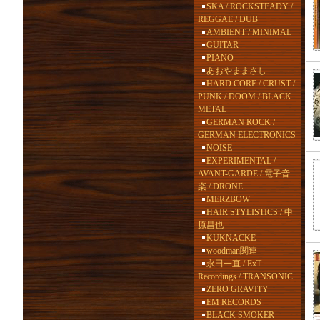
SKA / ROCKSTEADY /
REGGAE / DUB
AMBIENT / MINIMAL
GUITAR
PIANO
あおやままさし
HARD CORE / CRUST /
PUNK / DOOM / BLACK
METAL
GERMAN ROCK /
GERMAN ELECTRONICS
NOISE
EXPERIMENTAL /
AVANT-GARDE / 電子音
楽 / DRONE
MERZBOW
HAIR STYLISTICS / 中
原昌也
KUKNACKE
woodman関連
永田一直 / ExT
Recordings / TRANSONIC
ZERO GRAVITY
EM RECORDS
BLACK SMOKER