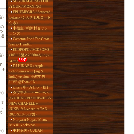
SOGURAGURA / FOR
/YOUR / MORNING
EPHEMEGRA / Scattered
込)
Lettersハンカチ (DLコード
付き)
年の
中根圭 / 鳴沢村セッシ
ツ
ョンズ
も遅
Cameron Poe / The Great
Sanrio Trendkill
ECDPOPO / ECDPOPO
(10" LP盤／2026年リイシ
込)
ュー)
で
DJ HIKARU / Apple
、せ
Echo Series with (ing &
holic) version -覚醒申告- -
LIVE @Thank U-
ju sei / 申 (カセット版)
ダブ平＆ニューシャネ
込)
ル＋JUKE/19 / DUB-HEI &
曲オ
NEW CHANELL＋
っ
JUKE/19 Live rec. at TAD
なか
2023.9.18 (3LP盤)
Noriyasu Nogai / Meow
Mix 01 - neko pan
中村保夫 / CUBAN
込)