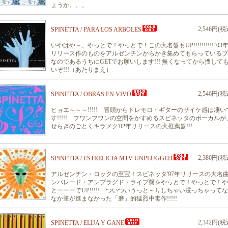
ょうか。。。
2,546円(税
SPINETTA / PARA LOS ARBOLES
いやはや～、やっとで！やっとで！この大名盤もUP!!!!!!!!!! '03
リリース作のものをアルゼンチンからかき集めてもらっているブ
なのであるうちにGETでお願いします!!! 無くなってから捜して
いぞ!!!（あたりまえ）
2,546円(税
SPINETTA / OBRAS EN VIVO
ヒョエ～～～!!!!! 冒頭からトレモロ・ギターのサイケ感は凄い
す!!!!! フワンフワンの空間をかすめるスピネッタのボーカルが
せらぎのごとくキラメク'02年リリースの大推薦盤!!!
2,380円(税
SPINETTA / ESTRELICIA MTV UNPLUGGED
アルゼンチン・ロックの至宝！スピネッタ'97年リリースの大名
ンパレード・アンプラグド・ライブ盤をやっとで！やっとで！や
とーーーでUP!!!!! ついついうっと～りしちゃい浸っちゃって
なか筆が進まなかった「磨」的猛烈中毒作!!!!!
2,342円(税
SPINETTA / ELIJA Y GANE