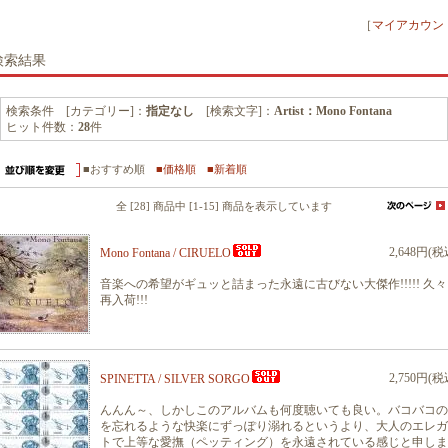
［
マイアカウン
検索結果
検索条件 [カテゴリー]：
指定なし
[検索文字]：
Artist：Mono Fontana
ヒット件数：
28
件
■おすすめ順
■価格順
■新着順
全 [28] 商品中 [1-15] 商品を表示しています
2,648円(税
Mono Fontana / CIRUELO
音楽への希望がギュッと詰まった永遠に古びない大傑作!!!!! 久
再入荷!!!
2,750円(税
SPINETTA / SILVER SORGO
んんん～、しかしこのアルバムも何度聴いても良い。バコバコの
を忘れるような快楽にずっぽり溺れるというより、大人のエレガ
トで上等な愛撫（ペッティング）を永遠されている感じと申しま