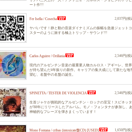
サノバ三大王の一人！アントニオ・カルロス・ジョビンのトリビ
ート作!!!
2,037円(税
Fer Isella / Cosecha
ヤバいです！静と動の音楽ダイナミズムの振幅を急速ジェットコ
スターのように旅する極上トリップ・サウンド!!!
2,546円(税
Carlos Aguirre / Orillania
現代のアルゼンチン音楽の最重要人物カルロス・アギーレ、世界
が待ち望んだ4年振りの新作。キャリアの集大成にして新たな地
望む、名盤中の名盤の誕生。
2,546円(税
SPINETTA / TESTER DE VIOLENCIA
生首ジャケが挑戦的なアルゼンチン・ロックの至宝！スピネッタ
が'88年にリリースしたアルバム。モノ・フォンタナが参加し、
神秘的なフレーズを弾きまくっています！
1,650円(税
Mono Fontana / cribas (intoxicate盤CD) [USED]