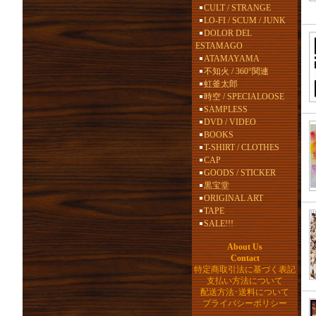
CULT / STRANGE
LO-FI / SCUM / JUNK
DOLOR DEL
ESTAMAGO
ATAMAYAMA
不知火 / 360°関連
虹釜太郎
時空 / SPECIALOOSE
SAMPLESS
DVD / VIDEO
BOOKS
T-SHIRT / CLOTHES
CAP
GOODS / STICKER
黒宝堂
ORIGINAL ART
TAPE
SALE!!!
About Us
Contact
特定商取引法に基づく表記
支払い方法について
配送方法･送料について
プライバシーポリシー