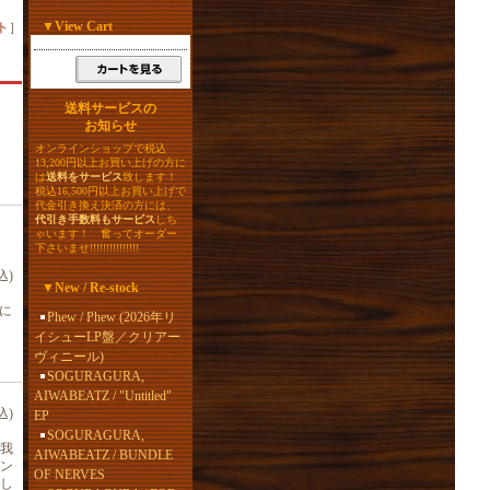
▼
View Cart
ト
］
送料サービスの
お知らせ
オンラインショップで税込
13,200円以上お買い上げの方に
は
送料をサービス
致します！
税込16,500円以上お買い上げで
代金引き換え決済の方には、
代引き手数料もサービス
しち
ゃいます！ 奮ってオーダー
下さいませ!!!!!!!!!!!!!!!
込)
▼
New / Re-stock
々に
Phew / Phew (2026年リ
イシューLP盤／クリアー
ヴィニール)
SOGURAGURA,
AIWABEATZ / "Untitled"
込)
EP
SOGURAGURA,
我
AIWABEATZ / BUNDLE
ン
OF NERVES
し