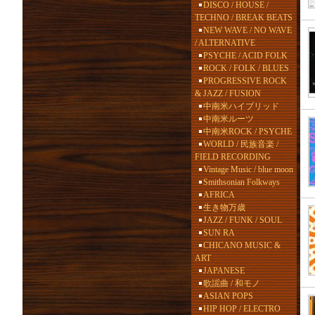
DISCO / HOUSE /
TECHNO / BREAK BEATS
NEW WAVE / NO WAVE
/ ALTERNATIVE
PSYCHE / ACID FOLK
ROCK / FOLK / BLUES
PROGRESSIVE ROCK
& JAZZ / FUSION
中南米ハイブリッド
中南米ルーツ
中南米ROCK / PSYCHE
WORLD / 民族音楽 /
FIELD RECORDING
Vintage Music / blue moon
Smithsonian Folkways
AFRICA
生き物万歳
JAZZ / FUNK / SOUL
SUN RA
CHICANO MUSIC &
ART
JAPANESE
歌謡曲 / 和モノ
ASIAN POPS
HIP HOP / ELECTRO