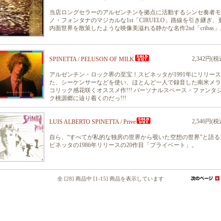
当店ロングセラーのアルゼンチンを拠点に活動するシンセ奏者モ
ノ・フォンタナのマジカルな1st「CIRUELO」路線を引き継ぎ、
内面世界を散策したような映像美溢れる静かな名作2nd「cribas」
2,342円(税
SPINETTA / PELUSON OF MILK
アルゼンチン・ロック界の至宝！スピネッタが1991年にリリー
た、シーケンサーなどを使い、ほとんど一人で録音した南米メラ
コリック感花咲くオススメ作!!! パーソナルスペース・ファンタ
ク桃源郷に辿り着くのだっ!!!
2,546円(税
LUIS ALBERTO SPINETTA / Prive
自ら、“すべてが私的な独房の世界から覗いた空想の世界”と語る
ピネッタの1986年リリースの20作目「プライベート」。
全 [28] 商品中 [1-15] 商品を表示しています