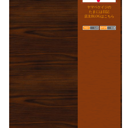
ヤマベケイジの
たまには日記
店主BLOGはこちら