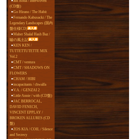
aus isoda / Interwoven
(CD盤)
Go Hirano / The Habit
Fernando Kabusacki / The
Legendary Landscapes (国内
盤仕様CD)
Maher Shalal Hash Baz /
嘘の風土記
KEN KEN /
TUTTETTUTETTE MIX
Vol.2
CMT / ventura
CMT / SHADOWS ON
FLOWERS
CHAM / HIBI
incapacitants / chwalfa
V.A. / GENZAI 2
Little Annie / with (CD盤)
JAC BERROCAL,
DAVID FENECH,
VINCENT EPPLAY /
BROKEN ALLURES (CD
盤)
ZOS KIA / COIL / Silence
and Secrecy