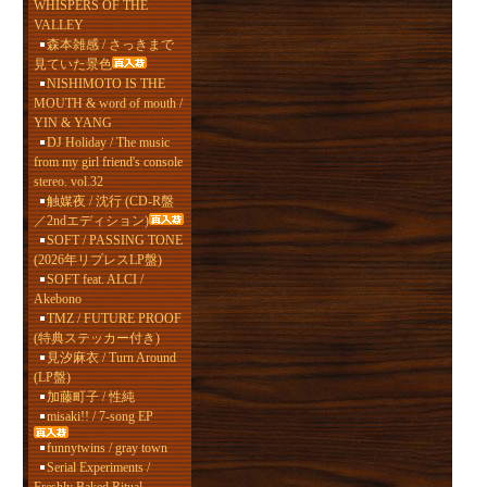
WHISPERS OF THE
VALLEY
森本雑感 / さっきまで
見ていた景色
NISHIMOTO IS THE
MOUTH & word of mouth /
YIN & YANG
DJ Holiday / The music
from my girl friend's console
stereo. vol.32
触媒夜 / 沈行 (CD-R盤
／2ndエディション)
SOFT / PASSING TONE
(2026年リプレスLP盤)
SOFT feat. ALCI /
Akebono
TMZ / FUTURE PROOF
(特典ステッカー付き)
見汐麻衣 / Turn Around
(LP盤)
加藤町子 / 性純
misaki!! / 7-song EP
funnytwins / gray town
Serial Experiments /