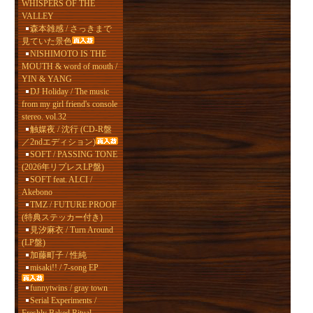
WHISPERS OF THE
VALLEY
森本雑感 / さっきまで
見ていた景色
NISHIMOTO IS THE
MOUTH & word of mouth /
YIN & YANG
DJ Holiday / The music
from my girl friend's console
stereo. vol.32
触媒夜 / 沈行 (CD-R盤
／2ndエディション)
SOFT / PASSING TONE
(2026年リプレスLP盤)
SOFT feat. ALCI /
Akebono
TMZ / FUTURE PROOF
(特典ステッカー付き)
見汐麻衣 / Turn Around
(LP盤)
加藤町子 / 性純
misaki!! / 7-song EP
funnytwins / gray town
Serial Experiments /