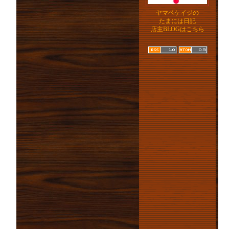
ヤマベケイジの
たまには日記
店主BLOGはこちら