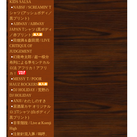
KIDS SALSA
NABSF / SCREAMIN' T
シャツ (アッシュボディ／
黒プリント)
AIRWAY / AIRWAY
JAPAN Tシャツ (黒ボディ
／赤プリント)
田畑満＆森田潤 / LIVE
CRITIQUE OF
JUDGEMENT
幻衛奇太郎 / 超一様分
布列による準モンテカル
ロ法 アフリカ！アフリ
カ！
MESSY T / POOR
HAUZ ROCKERS
DJ HOLIDAY / 荒野の
DJ HOLIDAY
ANJI / わたしのすき
居酒屋カヤ オリジナル
ロゴTシャツ (白ボディ／
黒プリント)
非常階段 / Live at Koenji
High
注射針混入豚 / 嗚呼、