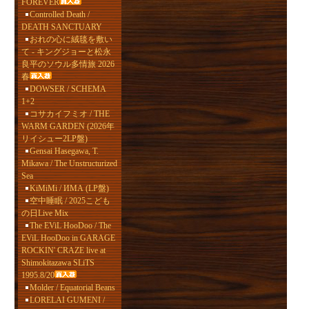
FOREVER
Controlled Death /
DEATH SANCTUARY
おれの心に絨毯を敷い
て - キングジョーと松永
良平のソウル多情旅 2026
春
DOWSER / SCHEMA
1+2
コサカイフミオ / THE
WARM GARDEN (2026年
リイシュー2LP盤)
Gensai Hasegawa, T.
Mikawa / The Unstructurized
Sea
KiMiMi / ИМА (LP盤)
空中睡眠 / 2025こども
の日Live Mix
The EViL HooDoo / The
EViL HooDoo in GARAGE
ROCKIN' CRAZE live at
Shimokitazawa SLiTS
1995.8/20
Molder / Equatorial Beans
LORELAI GUMENI /