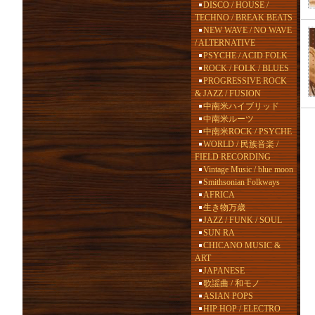
DISCO / HOUSE /
TECHNO / BREAK BEATS
NEW WAVE / NO WAVE
/ ALTERNATIVE
PSYCHE / ACID FOLK
ROCK / FOLK / BLUES
PROGRESSIVE ROCK
& JAZZ / FUSION
中南米ハイブリッド
中南米ルーツ
中南米ROCK / PSYCHE
WORLD / 民族音楽 /
FIELD RECORDING
Vintage Music / blue moon
Smithsonian Folkways
AFRICA
生き物万歳
JAZZ / FUNK / SOUL
SUN RA
CHICANO MUSIC &
ART
JAPANESE
歌謡曲 / 和モノ
ASIAN POPS
HIP HOP / ELECTRO