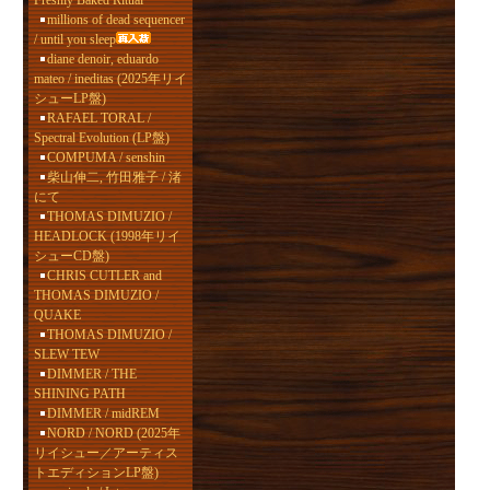
Freshly Baked Ritual
millions of dead sequencer
/ until you sleep
diane denoir, eduardo
mateo / ineditas (2025年リイ
シューLP盤)
RAFAEL TORAL /
Spectral Evolution (LP盤)
COMPUMA / senshin
柴山伸二, 竹田雅子 / 渚
にて
THOMAS DIMUZIO /
HEADLOCK (1998年リイ
シューCD盤)
CHRIS CUTLER and
THOMAS DIMUZIO /
QUAKE
THOMAS DIMUZIO /
SLEW TEW
DIMMER / THE
SHINING PATH
DIMMER / midREM
NORD / NORD (2025年
リイシュー／アーティス
トエディションLP盤)