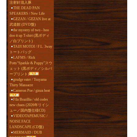
注射針混入豚
THE DEAD PAN
SPEAKERS / New Life
GEZAN / GEZAN live at
武道館 (DVD盤)
the mystery of two - hoo
doo it up T-shirt (黒ボディ
／白プリント)
TAIJI MOTOI / F.L. 3way
トートバッグ
LAFMS / Rick
Potts“Sparkle & Puppy”スウ
ェット (黒ボディ／シルバ
ープリント)
grudge eater / Tsuyama
Thirty Massacre
Cameron Poe / ginza heat
Fila Brazillia / old codes
new chaos (2026年リイシ
ュー／国内盤仕様CD)
VIDEOTAPEMUSIC /
NOISE FACE
LANDSCAPE (CD盤)
MERMAID / DUB