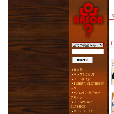
新入荷
再入荷PICK UP
USED新入荷
T-SHIRT / CLOTHES新
入荷
Mellow筋 / 高円寺バレ
アリック
LOS APSON?
CLASSICS
MIX CD / TAPE