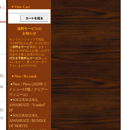
▼
View Cart
ト
］
送料サービスの
お知らせ
オンラインショップで税込
13,200円以上お買い上げの方に
は
送料をサービス
致します！
税込16,500円以上お買い上げで
代金引き換え決済の方には、
代引き手数料もサービス
しち
ゃいます！ 奮ってオーダー
下さいませ!!!!!!!!!!!!!!!
込)
▼
New / Re-stock
Phew / Phew (2026年リ
4年
イシューLP盤／クリアー
ヴィニール)
SOGURAGURA,
AIWABEATZ / "Untitled"
込)
EP
SOGURAGURA,
77
AIWABEATZ / BUNDLE
OF NERVES