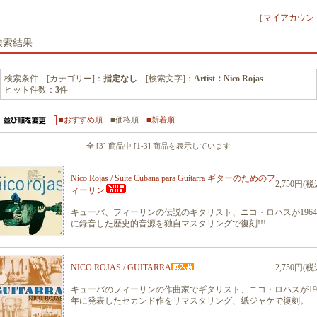
［
マイアカウン
検索結果
検索条件 [カテゴリー]：
指定なし
[検索文字]：
Artist：Nico Rojas
ヒット件数：
3
件
■おすすめ順
■価格順
■新着順
全 [3] 商品中 [1-3] 商品を表示しています
Nico Rojas / Suite Cubana para Guitarra ギターのためのフ
2,750円(税
ィーリン
キューバ、フィーリンの伝説のギタリスト、ニコ・ロハスが196
に録音した歴史的音源を独自マスタリングで復刻!!!
NICO ROJAS / GUITARRA
2,750円(税
キューバのフィーリンの作曲家でギタリスト、ニコ・ロハスが19
年に発表したセカンド作をリマスタリング、紙ジャケで復刻。