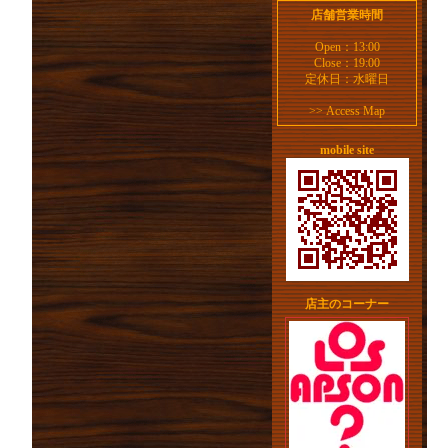
店舗営業時間
Open：13:00
Close：19:00
定休日：水曜日
>>
Access Map
mobile site
店主のコーナー