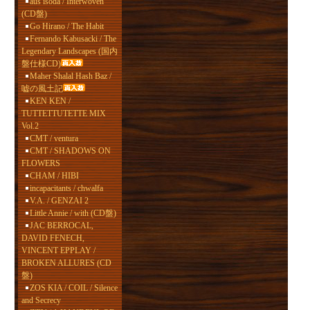
aus isoda / Interwoven
(CD盤)
Go Hirano / The Habit
Fernando Kabusacki / The
Legendary Landscapes (国内
盤仕様CD)
Maher Shalal Hash Baz /
嘘の風土記
KEN KEN /
TUTTETTUTETTE MIX
Vol.2
CMT / ventura
CMT / SHADOWS ON
FLOWERS
CHAM / HIBI
incapacitants / chwalfa
V.A. / GENZAI 2
Little Annie / with (CD盤)
JAC BERROCAL,
DAVID FENECH,
VINCENT EPPLAY /
BROKEN ALLURES (CD
盤)
ZOS KIA / COIL / Silence
and Secrecy