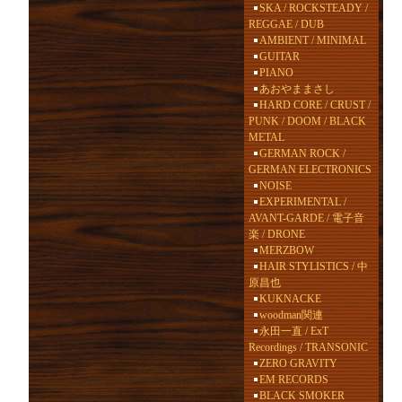
SKA / ROCKSTEADY /
REGGAE / DUB
AMBIENT / MINIMAL
GUITAR
PIANO
あおやままさし
HARD CORE / CRUST /
PUNK / DOOM / BLACK
METAL
GERMAN ROCK /
GERMAN ELECTRONICS
NOISE
EXPERIMENTAL /
AVANT-GARDE / 電子音
楽 / DRONE
MERZBOW
HAIR STYLISTICS / 中
原昌也
KUKNACKE
woodman関連
永田一直 / ExT
Recordings / TRANSONIC
ZERO GRAVITY
EM RECORDS
BLACK SMOKER