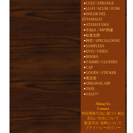
CULT / STRANGE
LO-FI / SCUM / JUNK
DOLOR DEL
ESTAMAGO
ATAMAYAMA
不知火 / 360°関連
虹釜太郎
時空 / SPECIALOOSE
SAMPLESS
DVD / VIDEO
BOOKS
T-SHIRT / CLOTHES
CAP
GOODS / STICKER
黒宝堂
ORIGINAL ART
TAPE
SALE!!!
About Us
Contact
特定商取引法に基づく表記
支払い方法について
配送方法･送料について
プライバシーポリシー