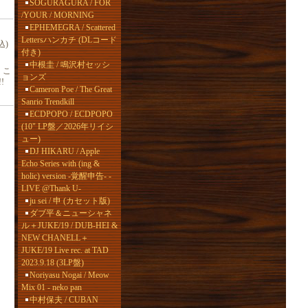
SOGURAGURA / FOR
/YOUR / MORNING
EPHEMEGRA / Scattered
Lettersハンカチ (DLコード
込)
付き)
中根圭 / 鳴沢村セッシ
、こ
ョンズ
!
Cameron Poe / The Great
Sanrio Trendkill
ECDPOPO / ECDPOPO
(10" LP盤／2026年リイシ
ュー)
DJ HIKARU / Apple
Echo Series with (ing &
holic) version -覚醒申告- -
LIVE @Thank U-
ju sei / 申 (カセット版)
ダブ平＆ニューシャネ
ル＋JUKE/19 / DUB-HEI &
NEW CHANELL＋
JUKE/19 Live rec. at TAD
2023.9.18 (3LP盤)
Noriyasu Nogai / Meow
Mix 01 - neko pan
中村保夫 / CUBAN