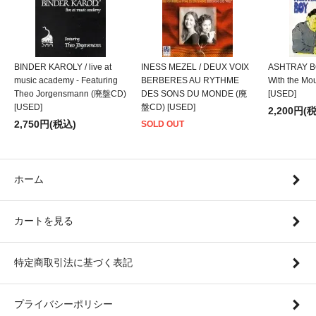
BINDER KAROLY / live at
INESS MEZEL / DEUX VOIX
ASHTRAY BO
music academy - Featuring
BERBERES AU RYTHME
With the M
Theo Jorgensmann (廃盤CD)
DES SONS DU MONDE (廃
[USED]
[USED]
盤CD) [USED]
2,200円(
2,750円(税込)
SOLD OUT
ホーム
カートを見る
特定商取引法に基づく表記
プライバシーポリシー