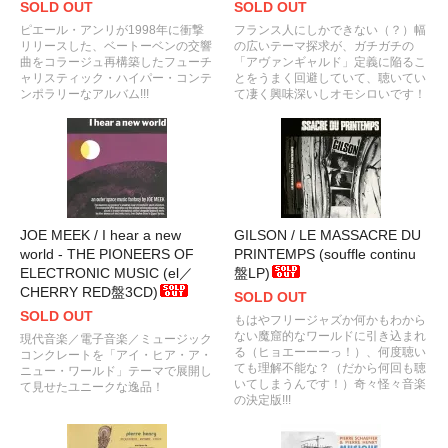
SOLD OUT
SOLD OUT
ピエール・アンリが1998年に衝撃
フランス人にしかできない（？）幅
リリースした、ベートーベンの交響
の広いテーマ探求が、ガチガチの
曲をコラージュ再構築したフューチ
「アヴァンギャルド」定義に陥るこ
ャリスティック・ハイパー・コンテ
とをうまく回避していて、聴いてい
ンポラリーなアルバム!!!
て凄く興味深いしオモシロいです！
JOE MEEK / I hear a new
GILSON / LE MASSACRE DU
world - THE PIONEERS OF
PRINTEMPS (souffle continu
ELECTRONIC MUSIC (el／
盤LP)
CHERRY RED盤3CD)
SOLD OUT
SOLD OUT
もはやフリージャズか何かもわから
ない魔窟的なワールドに引き込まれ
現代音楽／電子音楽／ミュージック
る（ヒョエーーーっ！）、何度聴い
コンクレートを「アイ・ヒア・ア・
ても理解不能な？（だから何回も聴
ニュー・ワールド」テーマで展開し
いてしまうんです！）奇々怪々音楽
て見せたユニークな逸品！
の決定版!!!