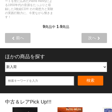
ートを世に広めたPierre Henryによ
る1950年代の音源をたっぷりと収
録した3枚組CD!!! その発想力と実験
の実践行動力に、今更ながら慄きま
す！
9
1
9
商品中
-
商品
前へ
次へ
ほかの商品を探す
検索
中古＆レアPick Up!!!