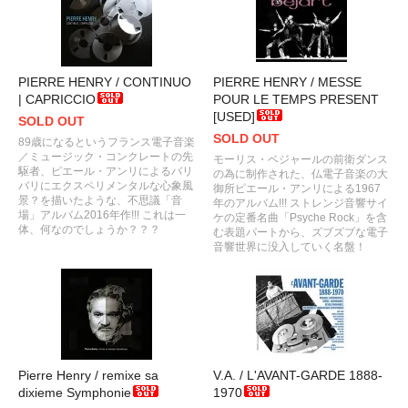
PIERRE HENRY / CONTINUO
PIERRE HENRY / MESSE
| CAPRICCIO
POUR LE TEMPS PRESENT
[USED]
SOLD OUT
SOLD OUT
89歳になるというフランス電子音楽
／ミュージック・コンクレートの先
モーリス・ベジャールの前衛ダンス
駆者、ピエール・アンリによるバリ
の為に制作された、仏電子音楽の大
バリにエクスペリメンタルな心象風
御所ピエール・アンリによる1967
景？を描いたような、不思議「音
年のアルバム!!! ストレンジ音響サイ
場」アルバム2016年作!!! これは一
ケの定番名曲「Psyche Rock」を含
体、何なのでしょうか？？？
む表題パートから、ズブズブな電子
音響世界に没入していく名盤！
Pierre Henry / remixe sa
V.A. / L'AVANT-GARDE 1888-
dixieme Symphonie
1970