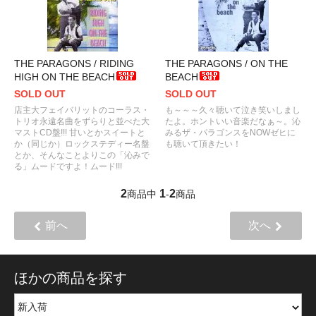
THE PARAGONS / RIDING
THE PARAGONS / ON THE
HIGH ON THE BEACH
BEACH
SOLD OUT
SOLD OUT
店主大フェイバリットのコーラス・
も～～～久々聴いて泣き笑いしまし
トリオ永遠名曲をずらりと並べた大
たよ。ホントいい音楽だなぁ～。沁
マストCD盤!!! 甘いとかスイートと
みるザ・パラゴンスをNOWゼヒに
か（同じか）ロックステディー名盤
も聴いて頂きたい！
とか、そんなことよりこの「沁みで
る」ムードですよ！ムード!!!
2
1
2
商品中
-
商品
前へ
次へ
ほかの商品を探す