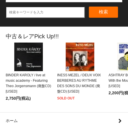
検索
中古＆レアPick Up!!!
BINDER KAROLY / live at
INESS MEZEL / DEUX VOIX
ASHTRAY BO
music academy - Featuring
BERBERES AU RYTHME
With the M
Theo Jorgensmann (廃盤CD)
DES SONS DU MONDE (廃
[USED]
[USED]
盤CD) [USED]
2,200円(
2,750円(税込)
SOLD OUT
ホーム