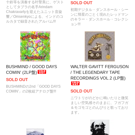
十鈴等を演奏する叶聖美に、ゲスト
SOLD OUT
としてタブラの名手Arindam
初期デジタル・ダンスホール・シー
Chakravartyを迎えたユニット音旋
ンに彗星のごとく現れたレッドマン
響／Omsenkyoによる、インドのコ
のキラー・ダンスホール・コレクシ
ルカタで録音されたアルバム!!!
ョン!!!
BUSHMIND / GOOD DAYS
WALTER GAVITT FERGUSON
COMIN' (2LP盤)
/ THE LEGENDARY TAPE
RECORDINGS VOL.2 (LP盤)
SOLD OUT
BUSHMINDの2nd「GOOD DAYS
SOLD OUT
COMIN'」の2枚組アナログ盤!!!
ニワトリがのどかに鳴いたりと微笑
ましい空気感そのままに、フガフガ
＆モゴモゴとのんびりと歌っており
ます。