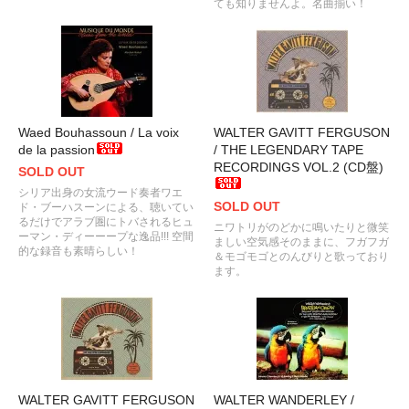
ても知りませんよ。名曲揃い！
Waed Bouhassoun / La voix
WALTER GAVITT FERGUSON
de la passion
/ THE LEGENDARY TAPE
RECORDINGS VOL.2 (CD盤)
SOLD OUT
シリア出身の女流ウード奏者ワエ
SOLD OUT
ド・ブーハスーンによる、聴いてい
るだけでアラブ圏にトバされるヒュ
ニワトリがのどかに鳴いたりと微笑
ーマン・ディーーープな逸品!!! 空間
ましい空気感そのままに、フガフガ
的な録音も素晴らしい！
＆モゴモゴとのんびりと歌っており
ます。
WALTER GAVITT FERGUSON
WALTER WANDERLEY /