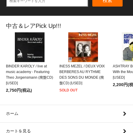
検索
中古＆レアPick Up!!!
BINDER KAROLY / live at
INESS MEZEL / DEUX VOIX
ASHTRAY BO
music academy - Featuring
BERBERES AU RYTHME
With the M
Theo Jorgensmann (廃盤CD)
DES SONS DU MONDE (廃
[USED]
[USED]
盤CD) [USED]
2,200円(
2,750円(税込)
SOLD OUT
ホーム
カートを見る