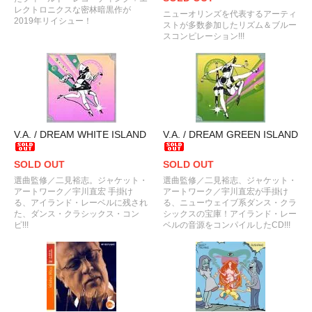
レクトロニクスな密林暗黒作が
ニューオリンズを代表するアーティ
2019年リイシュー！
ストが多数参加したリズム＆ブルー
スコンピレーション!!!
V.A. / DREAM WHITE ISLAND
V.A. / DREAM GREEN ISLAND
SOLD OUT
SOLD OUT
選曲監修／二見裕志。ジャケット・
選曲監修／二見裕志、ジャケット・
アートワーク／宇川直宏 手掛け
アートワーク／宇川直宏が手掛け
る、アイランド・レーベルに残され
る、ニューウェイブ系ダンス・クラ
た、ダンス・クラシックス・コン
シックスの宝庫！アイランド・レー
ピ!!!
ベルの音源をコンパイルしたCD!!!