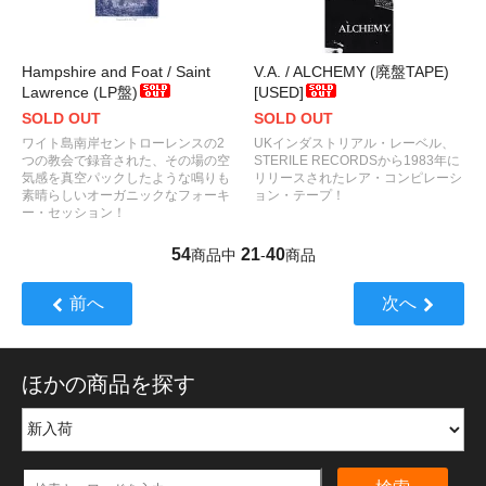
Hampshire and Foat / Saint
V.A. / ALCHEMY (廃盤TAPE)
Lawrence (LP盤)
[USED]
SOLD OUT
SOLD OUT
ワイト島南岸セントローレンスの2
UKインダストリアル・レーベル、
つの教会で録音された、その場の空
STERILE RECORDSから1983年に
気感を真空パックしたような鳴りも
リリースされたレア・コンピレーシ
素晴らしいオーガニックなフォーキ
ョン・テープ！
ー・セッション！
54
21
40
商品中
-
商品
前へ
次へ
ほかの商品を探す