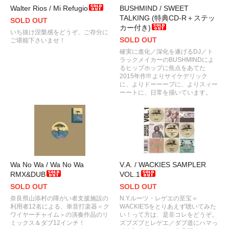
Walter Rios / Mi Refugio
BUSHMIND / SWEET
TALKING (特典CD-R＋ステッ
SOLD OUT
カー付き)
いち抜け涅槃感をどうぞ、ご存分に
SOLD OUT
ご堪能下さいませ！
確実に進化／深化を遂げるDJ／ト
ラックメイカーのBUSHMINDによ
るヒップホップに焦点をあてた
2015年作!!! よりサイケデリック
に、よりドーーープに、よりスィー
ーートに、日常を描いています。
Wa No Wa / Wa No Wa
V.A. / WACKIES SAMPLER
RMX&DUB
VOL.1
SOLD OUT
SOLD OUT
奈良県山添村の障がい者支援施設の
N.Y.ルーツ・レゲエの至宝＝
利用者12名による、単音打楽器＜ク
WACKIE'Sをとりあえず聴いてみた
ワイヤーチャイム＞の演奏作品のリ
い！って方は、是非コレをどうぞ。
ミックス＆ダブ12インチ！
ズブズブとレゲエ／ダブ道にハマっ