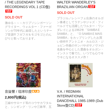
/ THE LEGENDARY TAPE
WALTER WANDERLEY'S
RECORDINGS VOL.1 (CD盤)
BRAZILIAN ORGAN
SOLD OUT
SOLD OUT
ブラジル／レシーフェ出身のオルガ
ン奏者としてラテンやジャズ・フィ
激ゆる～～～カリプソシンガーソン
ールドでも活躍したワルター・ワン
グライター、ウォルター・ファーガ
ダレイによる1962年「SAMBA E
ソンが70年代に録音したというテー
SAMBA」と、「O SAMBA E MAIS
プ音源!!! フガフガ＆モゴモゴとのん
SAMBA」をカップリングしたお買
びりと歌っております。
い得作!!! アントニオ・カルロス・ジ
ョビン作曲のサンバやボサノヴァの
名曲を中心とした選曲をオルガン・
インストで奏でた、いつでも心ウキ
ウキになるオススメ作！
音旋響 / 琉球印度
V.A. / REDMAN
INTERNATIONAL
2,800円(税込)
DANCEHALL 1985-1989 (Dub
三線やサロード等のコウサカワタル
Store盤CD)
と、シンギング・リンや三昧琴、五