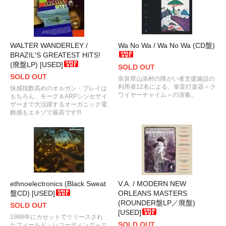
WALTER WANDERLEY /
Wa No Wa / Wa No Wa (CD盤)
BRAZIL'S GREATEST HITS!
(廃盤LP) [USED]
SOLD OUT
SOLD OUT
奈良県山添村の障がい者支援施設の
利用者12名による、単音打楽器＜ク
快感指数高めのオルガン・プレイは
ワイヤーチャイム＞の演奏。
もちろん、モーグ＆ARPシンセサイ
ザーまで大活躍するオーガニック電
飾感もエキゾで最高です!!!
ethnoelectronics (Black Sweat
V.A. / MODERN NEW
盤CD) [USED]
ORLEANS MASTERS
(ROUNDER盤LP／廃盤)
SOLD OUT
[USED]
1986年にカセットでリリースされ
SOLD OUT
たフィールド・レコーディング＋エ