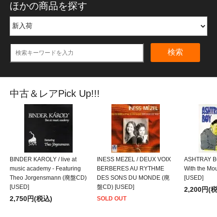
ほかの商品を探す
検索
中古＆レアPick Up!!!
BINDER KAROLY / live at
INESS MEZEL / DEUX VOIX
ASHTRAY BO
music academy - Featuring
BERBERES AU RYTHME
With the M
Theo Jorgensmann (廃盤CD)
DES SONS DU MONDE (廃
[USED]
[USED]
盤CD) [USED]
2,200円(
2,750円(税込)
SOLD OUT