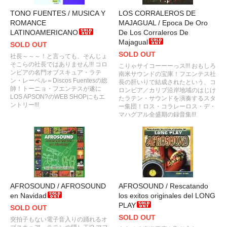
TONO FUENTES / MUSICA Y
LOS CORRALEROS DE
ROMANCE
MAJAGUAL / Epoca De Oro
LATINOAMERICANO
De Los Corraleros De
Majagual
SOLD OUT
SOLD OUT
社長～～～！と言っても、そんじょ
そこらの社長ではありません!!! コロ
こりゃサイコーーーっス!!! おもしろ
ンビアの名門オブスキュア・ラテ
南米サウンドの宝庫！フエンテス社
ン・レーベル＝Discos Fuentesの総
長の肝いりで結成されたという、コ
帥！トーニョ・フエンテスが遂に
ロンビア／カリブ沿岸地域のはじけ
LOS APSON?のWEB SHOPにもエ
たラテン・サウンドを演奏するスタ
ントリー!!!
ー集団！ロス・コラレーロス・デ・
マハグアル全盛期の録音集!!!
AFROSOUND / AFROSOUND
AFROSOUND / Rescatando
en Navidad
los exitos originales del LONG
PLAY
SOLD OUT
SOLD OUT
突拍子もない電子音入りの踊れるオ