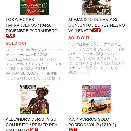
LOS ALEGRES
ALEJANDRO DURAN Y SU
PARRANDEROS / PARA
CONJUNTO / EL REY NEGRO
DICIEMBRE PARRANDERO
VALLENATO
SOLD OUT
SOLD OUT
当店では勝手にクンビア界のサニ
ー・アデなんて言っている、イイ顔
コロンビアの名門オブスキュア・ラ
のアコーディオン弾きアレハンド
テン・レーベル＝DISCOS
ロ・デュランのオススメ盤!!! まさ
FUENTESからの、ポロ／パセオ／
に、どれも！これも！軽快痛快ダン
メレンゲ等のリズムを人力ミニマル
スナンバー連発で、まいっちん
に演奏するLOS ALEGRES
GOO～～～!!!
PARRANDEROSのヒット曲集!!!
（って言われても知らないよね…）
ALEJANDRO DURAN Y SU
V.A. / PORROS SOLO
CONJUNTO / PRIMER REY
PORROS VOL.2 (1219-2)
VALLENATO