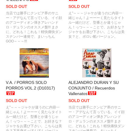
SOLD OUT
SOLD OUT
当店では勝手にクンビア界のサニ
え"～～～ジャケが違うのに内容一
ー・アデなんて言っている、イイ顔
緒じゃん！よーーーく見たらタイト
のアコーディオン弾きアレハンド
ル一緒だけど、型番とか違うじゃ
ロ・デュランのオススメ盤!!! まさ
ん！っつ～～～ことで、お好きな？
に、どれも！これも！軽快痛快ダン
ジャケをお選び下さい。こちらは美
スナンバー連発で、まいっちん
女？と、ボロい船バージョン。
GOO～～～!!!
V.A. / PORROS SOLO
ALEJANDRO DURAN Y SU
PORROS VOL.2 (D10317)
CONJUNTO / Recuerdos
Vallenatos
SOLD OUT
SOLD OUT
え"～～～ジャケが違うのに内容一
当店では勝手にクンビア界のサニ
緒じゃん！よーーーく見たらタイト
ー・アデなんて言っている、イイ顔
ル一緒だけど、型番とか違うじゃ
のアコーディオン弾きアレハンド
ん！っつ～～～ことで、お好きな？
ロ・デュランのオススメ盤!!! まさ
ジャケをお選び下さい。こちらは美
に、どれも！これも！軽快痛快ダン
女？下半身すっぽんぽんバージョ
スナンバー連発で、まいっちん