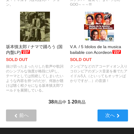
ン。
GOO～～～!!!
坂本慎太郎 / ナマで踊ろう (国
V.A. / 5 Idolos de la musica
内盤LP)
bailable con Acordeon
SOLD OUT
SOLD OUT
抜け切ったまったりした歌声や歌詞
クンビアなどのアコーディオン入り
のシンプルな強度が格段にUPし、
コロンビアのダンス音楽を奏でたア
テーマとしては拒絶してしまいたい
イドル5人（といってもオッサンば
ような内容を持つのだが、何故か聴
かりですが…）の音源！
けば聴く程クセになる坂本慎太郎ワ
ールドを展開している。
38
1
20
商品中
-
商品
前へ
次へ