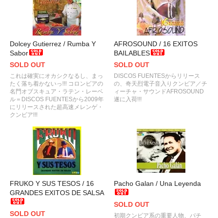
Dolcey Gutierrez / Rumba Y
AFROSOUND / 16 EXITOS
Sabor
BAILABLES
SOLD OUT
SOLD OUT
これは確実にオカシクなるし、まっ
DISCOS FUENTESからリリース
たく落ち着かないっ!!! コロンビアの
の、奇天烈電子音入りクンビア／チ
名門オブスキュア・ラテン・レーベ
ィーチャ・サウンドAFROSOUND
ル＝DISCOS FUENTESから2009年
遂に入荷!!!
にリリースされた超高速メレンゲ・
クンビア!!!
FRUKO Y SUS TESOS / 16
Pacho Galan / Una Leyenda
GRANDES EXITOS DE SALSA
SOLD OUT
SOLD OUT
初期クンビア系の重要人物、パチ