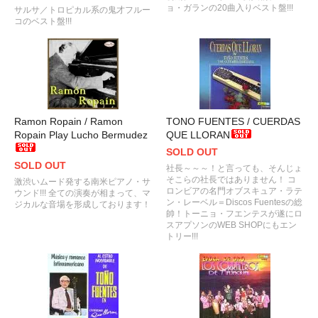
ョ・ガランの20曲入りベスト盤!!!
サルサ／トロピカル系の鬼才フルー
コのベスト盤!!!
Ramon Ropain / Ramon
TONO FUENTES / CUERDAS
Ropain Play Lucho Bermudez
QUE LLORAN
SOLD OUT
SOLD OUT
社長～～～！と言っても、そんじょ
そこらの社長ではありません！ コ
激渋いムード発する南米ピアノ・サ
ロンビアの名門オブスキュア・ラテ
ウンド!!! 全ての演奏が相まって、マ
ン・レーベル＝Discos Fuentesの総
ジカルな音場を形成しております！
帥！トーニョ・フエンテスが遂にロ
スアプソンのWEB SHOPにもエン
トリー!!!