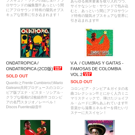
ブスキュア・ラテンの隠し玉!? アフ
あらゆる南米要素を取り入れつつ、
ロサウンドの編集盤!!! あっという間
サイケなシンセ・サウンドで包み込
にアフロサウンド特有の陽気オブス
むと、あっという間にアフロサウン
キュアな世界に引き込まれます！
ド特有の陽気オブスキュアな世界に
引き込まれます!!!
ONDATROPICA /
V.A. / CUMBIAS Y GAITAS -
ONDATROPICA (2CD版)
FAMOSAS DE COLOMBIA
VOL.2
SOLD OUT
SOLD OUT
QuanticとFrente CumbieroのMario
Galeano共同プロデュースのコロン
コロンビア・クンビア＆ガイタの名
ビア版ブエナ・ビスタ・ソシアル・
曲コレクション!!! とにかく人力ミニ
クラブな様相の2枚組作!!! コロンビ
マリスティックで、弾けたジョイフ
アの名門スタジオ／レーベル！
ル・ムードに満ちあふれています!!!
Discos Fuentes録音!!!
音楽から滋養エネルギーを得たいリ
スナーに大スイセン！