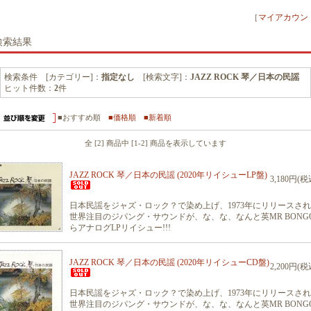
［
マイアカウン
検索結果
検索条件 [カテゴリー]：
指定なし
[検索文字]：
JAZZ ROCK 琴／日本の民謡
ヒット件数：
2
件
■おすすめ順
■価格順
■新着順
全 [2] 商品中 [1-2] 商品を表示しています
JAZZ ROCK 琴／日本の民謡 (2020年リイシューLP盤)
3,180円(税
日本民謡をジャズ・ロック？で染め上げ、1973年にリリースさ
世界注目のジパング・サウンドが、な、な、なんと英MR BONG
らアナログLPリイシュー!!!
JAZZ ROCK 琴／日本の民謡 (2020年リイシューCD盤)
2,200円(税
日本民謡をジャズ・ロック？で染め上げ、1973年にリリースさ
世界注目のジパング・サウンドが、な、な、なんと英MR BONG