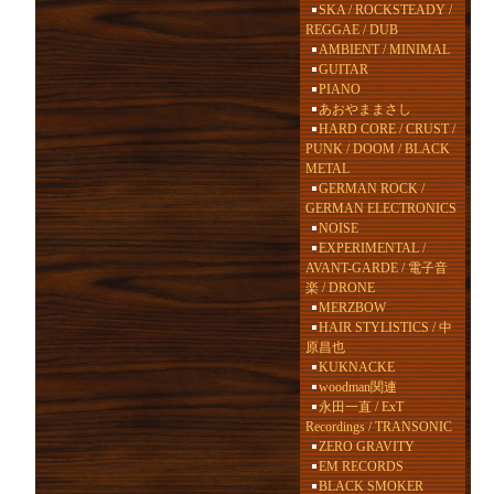
SKA / ROCKSTEADY /
REGGAE / DUB
AMBIENT / MINIMAL
GUITAR
PIANO
あおやままさし
HARD CORE / CRUST /
PUNK / DOOM / BLACK
METAL
GERMAN ROCK /
GERMAN ELECTRONICS
NOISE
EXPERIMENTAL /
AVANT-GARDE / 電子音
楽 / DRONE
MERZBOW
HAIR STYLISTICS / 中
原昌也
KUKNACKE
woodman関連
永田一直 / ExT
Recordings / TRANSONIC
ZERO GRAVITY
EM RECORDS
BLACK SMOKER