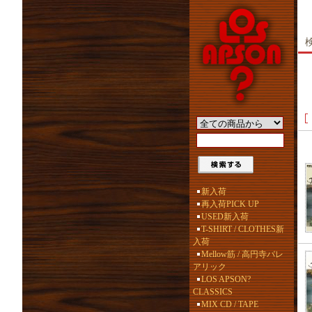
新入荷
再入荷PICK UP
USED新入荷
T-SHIRT / CLOTHES新
入荷
Mellow筋 / 高円寺バレ
アリック
LOS APSON?
CLASSICS
MIX CD / TAPE