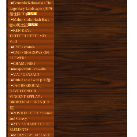
Fernando Kabusacki / The
Legendary Landscapes (国内
盤仕様CD)
Maher Shalal Hash Baz /
嘘の風土記
KEN KEN /
TUTTETTUTETTE MIX
Vol.2
CMT / ventura
CMT / SHADOWS ON
FLOWERS
CHAM / HIBI
incapacitants / chwalfa
V.A. / GENZAI 2
Little Annie / with (CD盤)
JAC BERROCAL,
DAVID FENECH,
VINCENT EPPLAY /
BROKEN ALLURES (CD
盤)
ZOS KIA / COIL / Silence
and Secrecy
Z'EV / A HANDFUL OF
ELEMENTS
MERZBOW, BASTARD