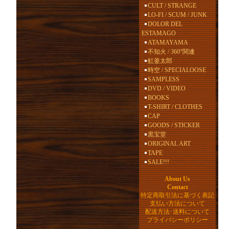
CULT / STRANGE
LO-FI / SCUM / JUNK
DOLOR DEL
ESTAMAGO
ATAMAYAMA
不知火 / 360°関連
虹釜太郎
時空 / SPECIALOOSE
SAMPLESS
DVD / VIDEO
BOOKS
T-SHIRT / CLOTHES
CAP
GOODS / STICKER
黒宝堂
ORIGINAL ART
TAPE
SALE!!!
About Us
Contact
特定商取引法に基づく表記
支払い方法について
配送方法･送料について
プライバシーポリシー