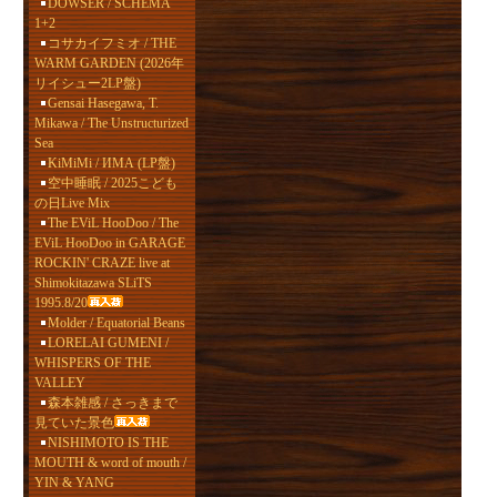
DOWSER / SCHEMA
1+2
コサカイフミオ / THE
WARM GARDEN (2026年
リイシュー2LP盤)
Gensai Hasegawa, T.
Mikawa / The Unstructurized
Sea
KiMiMi / ИМА (LP盤)
空中睡眠 / 2025こども
の日Live Mix
The EViL HooDoo / The
EViL HooDoo in GARAGE
ROCKIN' CRAZE live at
Shimokitazawa SLiTS
1995.8/20
Molder / Equatorial Beans
LORELAI GUMENI /
WHISPERS OF THE
VALLEY
森本雑感 / さっきまで
見ていた景色
NISHIMOTO IS THE
MOUTH & word of mouth /
YIN & YANG