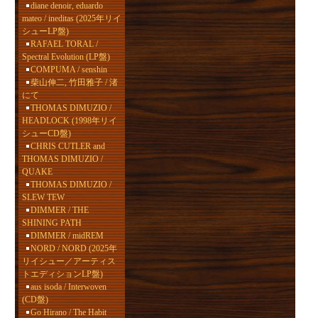
diane denoir, eduardo
mateo / ineditas (2025年リイ
シューLP盤)
RAFAEL TORAL /
Spectral Evolution (LP盤)
COMPUMA / senshin
柴山伸二, 竹田雅子 / 渚
にて
THOMAS DIMUZIO /
HEADLOCK (1998年リイ
シューCD盤)
CHRIS CUTLER and
THOMAS DIMUZIO /
QUAKE
THOMAS DIMUZIO /
SLEW TEW
DIMMER / THE
SHINING PATH
DIMMER / midREM
NORD / NORD (2025年
リイシュー／アーティス
トエディションLP盤)
aus isoda / Interwoven
(CD盤)
Go Hirano / The Habit