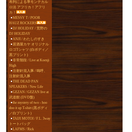
布列による準モンテカル
ロ法 アフリカ！アフリ
カ！
MESSY T / POOR
HAUZ ROCKERS
DJ HOLIDAY / 荒野の
DJ HOLIDAY
ANJI / わたしのすき
居酒屋カヤ オリジナル
ロゴTシャツ (白ボディ／
黒プリント)
非常階段 / Live at Koenji
High
注射針混入豚 / 嗚呼、
注射針混入豚
THE DEAD PAN
SPEAKERS / New Life
GEZAN / GEZAN live at
武道館 (DVD盤)
the mystery of two - hoo
doo it up T-shirt (黒ボディ
／白プリント)
TAIJI MOTOI / F.L. 3way
トートバッグ
LAFMS / Rick