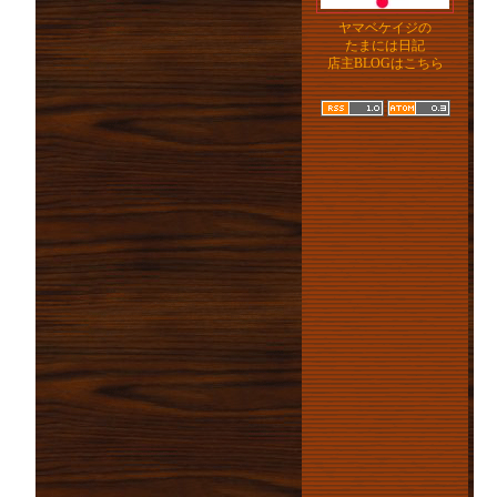
ヤマベケイジの
たまには日記
店主BLOGはこちら