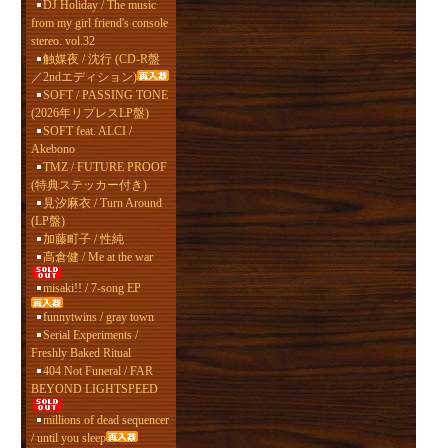
DJ Holiday / The music
from my girl friend's console
stereo. vol.32
触媒夜 / 沈行 (CD-R盤
／2ndエディション)
SOFT / PASSING TONE
(2026年リプレスLP盤)
SOFT feat. ALCI /
Akebono
TMZ / FUTURE PROOF
(特典ステッカー付き)
見汐麻衣 / Turn Around
(LP盤)
加藤町子 / 性純
高倉健 / Me at the war
misaki!! / 7-song EP
funnytwins / gray town
Serial Experiments /
Freshly Baked Ritual
404 Not Funeral / FAR
BEYOND LIGHTSPEED
millions of dead sequencer
/ until you sleep