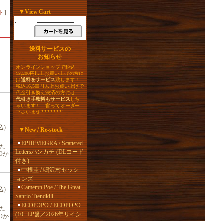
▼
View Cart
ト
］
送料サービスの
お知らせ
オンラインショップで税込
13,200円以上お買い上げの方に
は
送料をサービス
致します！
税込16,500円以上お買い上げで
代金引き換え決済の方には、
代引き手数料もサービス
しち
ゃいます！ 奮ってオーダー
下さいませ!!!!!!!!!!!!!!!
込)
▼
New / Re-stock
EPHEMEGRA / Scattered
れた
Lettersハンカチ (DLコード
Oか
付き)
中根圭 / 鳴沢村セッシ
ョンズ
Cameron Poe / The Great
込)
Sanrio Trendkill
ECDPOPO / ECDPOPO
れた
(10" LP盤／2026年リイシ
Oか