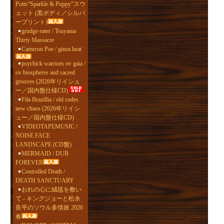
Potts“Sparkle & Puppy”スウ
ェット (黒ボディ／シルバ
ープリント)
grudge eater / Tsuyama
Thirty Massacre
Cameron Poe / ginza heat
psychick warriors ov gaia /
ov biospheres and sacred
grooves (2026年リイシュ
ー／国内盤仕様CD)
Fila Brazillia / old codes
new chaos (2026年リイシ
ュー／国内盤仕様CD)
VIDEOTAPEMUSIC /
NOISE FACE
LANDSCAPE (CD盤)
MERMAID / DUB
FOREVER
Controlled Death /
DEATH SANCTUARY
おれの心に絨毯を敷い
て - キングジョーと松永
良平のソウル多情旅 2026
春