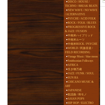
DISCO / HOUSE /
TECHNO / BREAK BEATS
NEW WAVE / NO WAVE
/ ALTERNATIVE
PSYCHE / ACID FOLK
ROCK / FOLK / BLUES
PROGRESSIVE ROCK
& JAZZ / FUSION
中南米ハイブリッド
中南米ルーツ
中南米ROCK / PSYCHE
WORLD / 民族音楽 /
FIELD RECORDING
Vintage Music / blue moon
Smithsonian Folkways
AFRICA
生き物万歳
JAZZ / FUNK / SOUL
SUN RA
CHICANO MUSIC &
ART
JAPANESE
歌謡曲 / 和モノ
ASIAN POPS
HIP HOP / ELECTRO