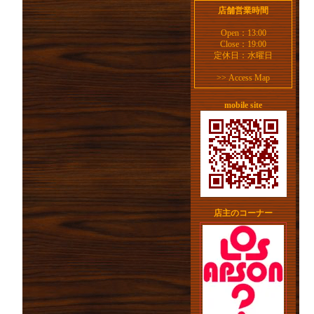
店舗営業時間
Open：13:00
Close：19:00
定休日：水曜日
>>
Access Map
mobile site
店主のコーナー