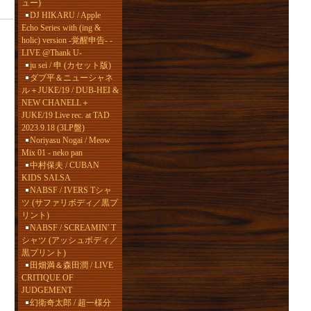
ュー)
DJ HIKARU / Apple
Echo Series with (ing &
holic) version -覚醒申告- -
LIVE @Thank U-
ju sei / 申 (カセット版)
ダブ平＆ニューシャネ
ル＋JUKE/19 / DUB-HEI &
NEW CHANELL＋
JUKE/19 Live rec. at TAD
2023.9.18 (3LP盤)
Noriyasu Nogai / Meow
Mix 01 - neko pan
中村保夫 / CUBAN
KIDS SALSA
NABSF / IVERS Tシャ
ツ (サファリボディ／黒プ
リント)
NABSF / SCREAMIN' T
シャツ (アッシュボディ／
黒プリント)
田畑満＆森田潤 / LIVE
CRITIQUE OF
JUDGEMENT
幻衛奇太郎 / 超一様分