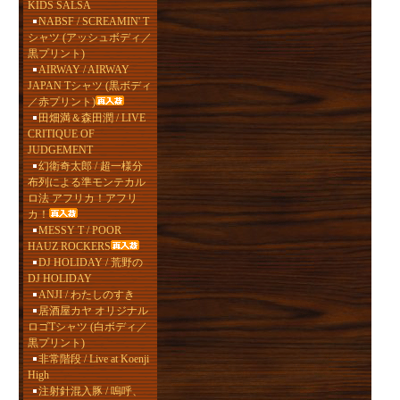
KIDS SALSA
NABSF / SCREAMIN' T
シャツ (アッシュボディ／
黒プリント)
AIRWAY / AIRWAY
JAPAN Tシャツ (黒ボディ
／赤プリント)
田畑満＆森田潤 / LIVE
CRITIQUE OF
JUDGEMENT
幻衛奇太郎 / 超一様分
布列による準モンテカル
ロ法 アフリカ！アフリ
カ！
MESSY T / POOR
HAUZ ROCKERS
DJ HOLIDAY / 荒野の
DJ HOLIDAY
ANJI / わたしのすき
居酒屋カヤ オリジナル
ロゴTシャツ (白ボディ／
黒プリント)
非常階段 / Live at Koenji
High
注射針混入豚 / 嗚呼、