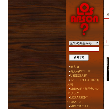
新入荷
再入荷PICK UP
USED新入荷
T-SHIRT / CLOTHES新
入荷
Mellow筋 / 高円寺バレ
アリック
LOS APSON?
CLASSICS
MIX CD / TAPE