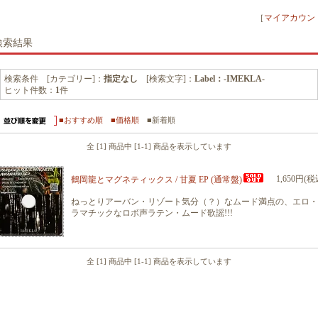
［
マイアカウン
検索結果
検索条件 [カテゴリー]：
指定なし
[検索文字]：
Label：-IMEKLA-
ヒット件数：
1
件
■おすすめ順
■価格順
■新着順
全 [1] 商品中 [1-1] 商品を表示しています
1,650円(税
鶴岡龍とマグネティックス / 甘夏 EP (通常盤)
ねっとりアーバン・リゾート気分（？）なムード満点の、エロ・
ラマチックなロボ声ラテン・ムード歌謡!!!
全 [1] 商品中 [1-1] 商品を表示しています