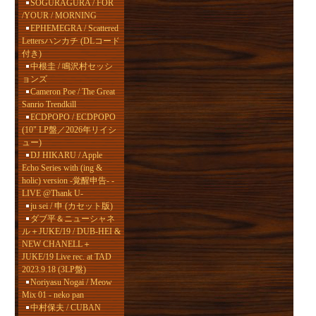
SOGURAGURA / FOR
/YOUR / MORNING
EPHEMEGRA / Scattered
Lettersハンカチ (DLコード
付き)
中根圭 / 鳴沢村セッシ
ョンズ
Cameron Poe / The Great
Sanrio Trendkill
ECDPOPO / ECDPOPO
(10" LP盤／2026年リイシ
ュー)
DJ HIKARU / Apple
Echo Series with (ing &
holic) version -覚醒申告- -
LIVE @Thank U-
ju sei / 申 (カセット版)
ダブ平＆ニューシャネ
ル＋JUKE/19 / DUB-HEI &
NEW CHANELL＋
JUKE/19 Live rec. at TAD
2023.9.18 (3LP盤)
Noriyasu Nogai / Meow
Mix 01 - neko pan
中村保夫 / CUBAN