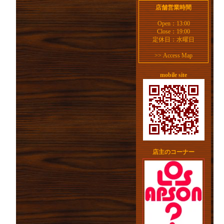
店舗営業時間
Open：13:00
Close：19:00
定休日：水曜日
>>
Access Map
mobile site
店主のコーナー