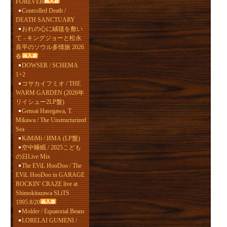
FOREVER
Controlled Death /
DEATH SANCTUARY
おれの心に絨毯を敷い
て - キングジョーと松永
良平のソウル多情旅 2026
春
DOWSER / SCHEMA
1+2
コサカイフミオ / THE
WARM GARDEN (2026年
リイシュー2LP盤)
Gensai Hasegawa, T.
Mikawa / The Unstructurized
Sea
KiMiMi / ИМА (LP盤)
空中睡眠 / 2025こども
の日Live Mix
The EViL HooDoo / The
EViL HooDoo in GARAGE
ROCKIN' CRAZE live at
Shimokitazawa SLiTS
1995.8/20
Molder / Equatorial Beans
LORELAI GUMENI /