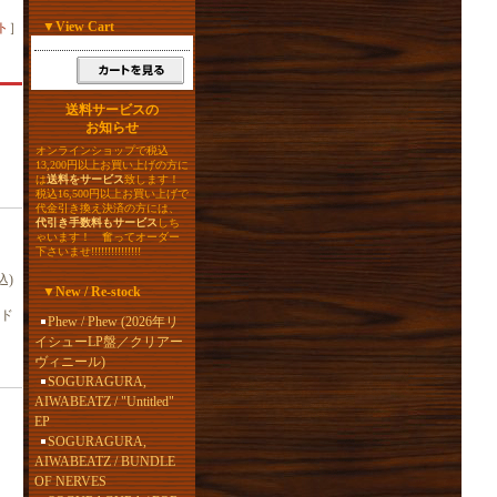
▼
View Cart
ト
］
送料サービスの
お知らせ
オンラインショップで税込
13,200円以上お買い上げの方に
は
送料をサービス
致します！
税込16,500円以上お買い上げで
代金引き換え決済の方には、
代引き手数料もサービス
しち
ゃいます！ 奮ってオーダー
下さいませ!!!!!!!!!!!!!!!
込)
▼
New / Re-stock
ド
Phew / Phew (2026年リ
イシューLP盤／クリアー
ヴィニール)
SOGURAGURA,
AIWABEATZ / "Untitled"
EP
SOGURAGURA,
AIWABEATZ / BUNDLE
OF NERVES