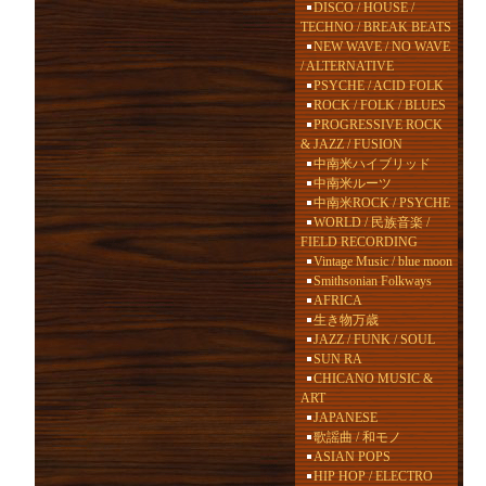
DISCO / HOUSE /
TECHNO / BREAK BEATS
NEW WAVE / NO WAVE
/ ALTERNATIVE
PSYCHE / ACID FOLK
ROCK / FOLK / BLUES
PROGRESSIVE ROCK
& JAZZ / FUSION
中南米ハイブリッド
中南米ルーツ
中南米ROCK / PSYCHE
WORLD / 民族音楽 /
FIELD RECORDING
Vintage Music / blue moon
Smithsonian Folkways
AFRICA
生き物万歳
JAZZ / FUNK / SOUL
SUN RA
CHICANO MUSIC &
ART
JAPANESE
歌謡曲 / 和モノ
ASIAN POPS
HIP HOP / ELECTRO