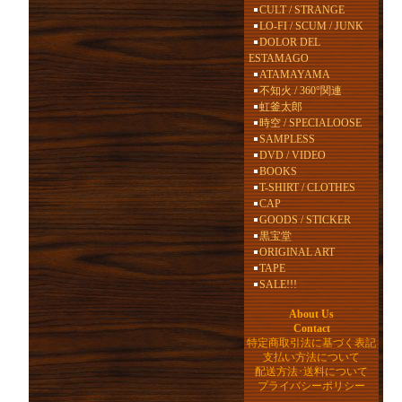
CULT / STRANGE
LO-FI / SCUM / JUNK
DOLOR DEL
ESTAMAGO
ATAMAYAMA
不知火 / 360°関連
虹釜太郎
時空 / SPECIALOOSE
SAMPLESS
DVD / VIDEO
BOOKS
T-SHIRT / CLOTHES
CAP
GOODS / STICKER
黒宝堂
ORIGINAL ART
TAPE
SALE!!!
About Us
Contact
特定商取引法に基づく表記
支払い方法について
配送方法･送料について
プライバシーポリシー