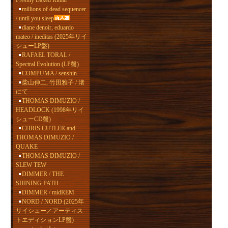
Freshly Baked Ritual
millions of dead sequencer
/ until you sleep
diane denoir, eduardo
mateo / ineditas (2025年リイ
シューLP盤)
RAFAEL TORAL /
Spectral Evolution (LP盤)
COMPUMA / senshin
柴山伸二, 竹田雅子 / 渚
にて
THOMAS DIMUZIO /
HEADLOCK (1998年リイ
シューCD盤)
CHRIS CUTLER and
THOMAS DIMUZIO /
QUAKE
THOMAS DIMUZIO /
SLEW TEW
DIMMER / THE
SHINING PATH
DIMMER / midREM
NORD / NORD (2025年
リイシュー／アーティス
トエディションLP盤)