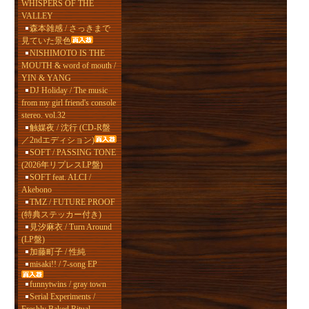
WHISPERS OF THE
VALLEY
森本雑感 / さっきまで
見ていた景色
NISHIMOTO IS THE
MOUTH & word of mouth /
YIN & YANG
DJ Holiday / The music
from my girl friend's console
stereo. vol.32
触媒夜 / 沈行 (CD-R盤
／2ndエディション)
SOFT / PASSING TONE
(2026年リプレスLP盤)
SOFT feat. ALCI /
Akebono
TMZ / FUTURE PROOF
(特典ステッカー付き)
見汐麻衣 / Turn Around
(LP盤)
加藤町子 / 性純
misaki!! / 7-song EP
funnytwins / gray town
Serial Experiments /