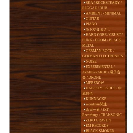
SKA / ROCKSTEADY /
REGGAE / DUB
AMBIENT / MINIMAL
GUITAR
PIANO
あおやままさし
HARD CORE / CRUST /
PUNK / DOOM / BLACK
METAL
GERMAN ROCK /
GERMAN ELECTRONICS
NOISE
EXPERIMENTAL /
AVANT-GARDE / 電子音
楽 / DRONE
MERZBOW
HAIR STYLISTICS / 中
原昌也
KUKNACKE
woodman関連
永田一直 / ExT
Recordings / TRANSONIC
ZERO GRAVITY
EM RECORDS
BLACK SMOKER