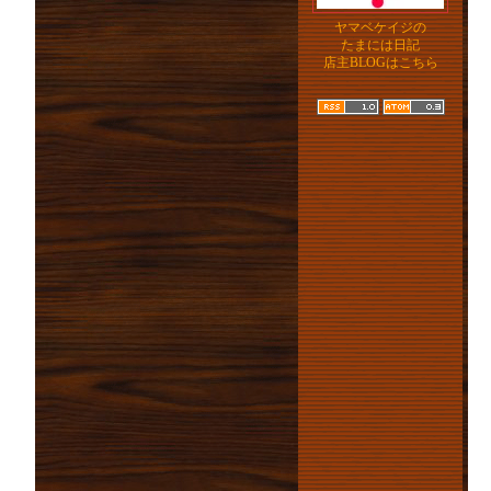
ヤマベケイジの
たまには日記
店主BLOGはこちら