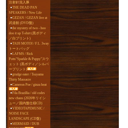
注射針混入豚
THE DEAD PAN
SPEAKERS / New Life
GEZAN / GEZAN live at
武道館 (DVD盤)
the mystery of two - hoo
doo it up T-shirt (黒ボディ
／白プリント)
TAIJI MOTOI / F.L. 3way
トートバッグ
LAFMS / Rick
Potts“Sparkle & Puppy”スウ
ェット (黒ボディ／シルバ
ープリント)
grudge eater / Tsuyama
Thirty Massacre
Cameron Poe / ginza heat
Fila Brazillia / old codes
new chaos (2026年リイシ
ュー／国内盤仕様CD)
VIDEOTAPEMUSIC /
NOISE FACE
LANDSCAPE (CD盤)
MERMAID / DUB