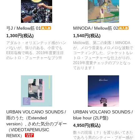
弓J / Mellow筋 01
MINODA / Mellow筋 02
1,300円(税込)
1,540円(税込)
アダルト・オリエンテッド感がハン
Mellow筋、第二の刺客！MINODA
パないが、張りのある、小音でも
が、メロウ音楽をメロメロな波動で
EEE塩梅で鳴る、2019年度要注目
コーティングした、ジャケットもレ
のレトロ・フューチャーなブツ!!!
トロ・フューチャーな仕上がりの、
2019年度要チェックのブツとなっ
ております！
URBAN VOLCANO SOUNDS /
URBAN VOLCANO SOUNDS /
雨のうた（Extended
blue hour (2LP盤)
version）, さめた気分のブギー
4,950円(税込)
（VIDEOTAPEMUSIC
数々の現場（？）を渡り歩いてきた
REMIX）
であろう男のシティー・ブギー感が