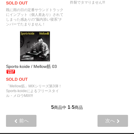
炸裂でタマりません!!!
SOLD OUT
既に雨の日の定番サウンドトラック
にインプット（個人差あり）されて
しまった感ありの“脳内添い寝系”ナ
ンバーでたまりません！
Sports-koide / Mellow筋 03
SOLD OUT
「Mellow筋」MIXシリーズ第3弾！
Sports-koideによるフリースタイ
ル・メロウMIX!!!
5
1
5
商品中
-
商品
前へ
次へ