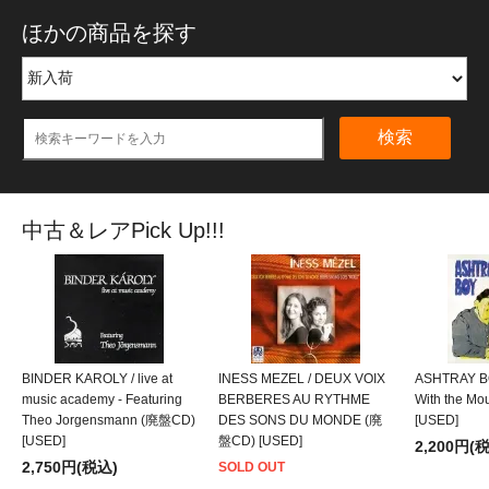
ほかの商品を探す
検索
中古＆レアPick Up!!!
BINDER KAROLY / live at
INESS MEZEL / DEUX VOIX
ASHTRAY BO
music academy - Featuring
BERBERES AU RYTHME
With the M
Theo Jorgensmann (廃盤CD)
DES SONS DU MONDE (廃
[USED]
[USED]
盤CD) [USED]
2,200円(
2,750円(税込)
SOLD OUT