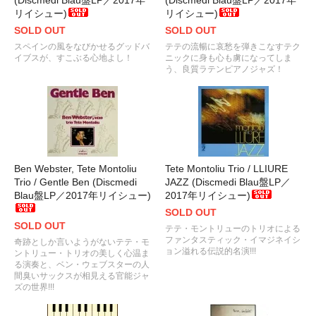
リイシュー)
リイシュー)
SOLD OUT
SOLD OUT
スペインの風をなびかせるグッドバ
テテの流暢に哀愁を弾きこなすテク
イブスが、すこぶる心地よし！
ニックに身も心も虜になってしま
う、良質ラテンピアノジャズ！
Ben Webster, Tete Montoliu
Tete Montoliu Trio / LLIURE
Trio / Gentle Ben (Discmedi
JAZZ (Discmedi Blau盤LP／
Blau盤LP／2017年リイシュー)
2017年リイシュー)
SOLD OUT
SOLD OUT
テテ・モントリューのトリオによる
ファンタスティック・イマジネイシ
奇跡としか言いようがないテテ・モ
ョン溢れる伝説的名演!!!
ントリュー・トリオの美しく心温ま
る演奏と、ベン・ウェブスターの人
間臭いサックスが相見える官能ジャ
ズの世界!!!