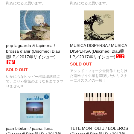
慰めになると思います。
慰めになると思います。
pep laguarda & tapineria /
MUSICA DISPERSA / MUSICA
brossa d'ahir (Discmedi Blau
DISPERSA (Discmedi Blau盤
盤LP／2017年リイシュー)
LP／2017年リイシュー)
SOLD OUT
SOLD OUT
アシッド・フォーク全開作！だらけ
た南米サイケ感を満喫したいリスナ
いかにもなヒッピー桃源郷感満点
ーにオススメの一枚！
で、こりゃ空気のような音楽でタマ
りません!!!
joan bibiloni / joana lluna
TETE MONTOLIU / BOLEROS
(Discmedi Blau盤LP／2017年
(Discmedi Blau盤LP／2017年