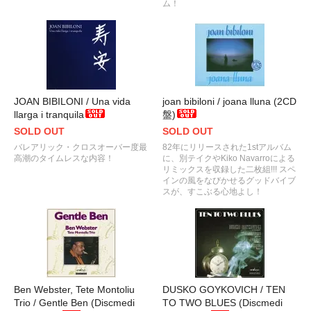
ム！
JOAN BIBILONI / Una vida
joan bibiloni / joana lluna (2CD
llarga i tranquila
盤)
SOLD OUT
SOLD OUT
バレアリック・クロスオーバー度最
82年にリリースされた1stアルバム
高潮のタイムレスな内容！
に、別テイクやKiko Navarroによる
リミックスを収録した二枚組!!! スペ
インの風をなびかせるグッドバイブ
スが、すこぶる心地よし！
Ben Webster, Tete Montoliu
DUSKO GOYKOVICH / TEN
Trio / Gentle Ben (Discmedi
TO TWO BLUES (Discmedi