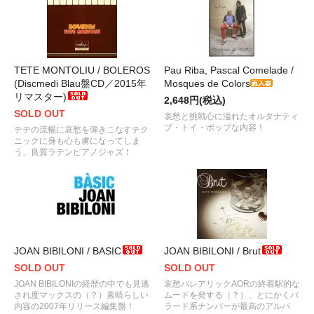
TETE MONTOLIU / BOLEROS
Pau Riba, Pascal Comelade /
(Discmedi Blau盤CD／2015年
Mosques de Colors
リマスター)
2,648円(税込)
SOLD OUT
哀愁と挑戦心に溢れたオルタナティ
ブ・トイ・ポップな内容！
テテの流暢に哀愁を弾きこなすテク
ニックに身も心も虜になってしま
う、良質ラテンピアノジャズ！
JOAN BIBILONI / BASIC
JOAN BIBILONI / Brut
SOLD OUT
SOLD OUT
JOAN BIBILONIの経歴の中でも見逃
哀愁バレアリックAORの終着駅的な
され度マックスの（？）素晴らしい
ムードを発する（？）、とにかくバ
内容の2007年リリース編集盤！
ラード系ナンバーが最高のアルバ