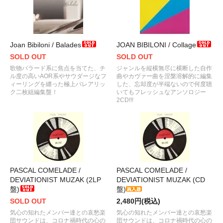
Joan Bibiloni / Balades
JOAN BIBILONI / Collage
SOLD OUT
SOLD OUT
歌物バラード系に焦点を当てた、チ
ジャンルを縦横無尽に横断した自作
ル度の高いAOR系やサウダージなフ
曲やカヴァー曲を涅槃溶解的に編集
ィーリングを纏った極上バレアリッ
した、忘却度が半端ないので何度聴
ク二枚組編集盤！
いてもフレッシュなアンソロジー
2CD!!!
PASCAL COMELADE /
PASCAL COMELADE /
DEVIATIONIST MUZAK (2LP
DEVIATIONIST MUZAK (CD
盤)
盤)
SOLD OUT
2,480円(税込)
気心の知れたメンバー達との哀愁楽
気心の知れたメンバー達との哀愁楽
団サウンドは、コロナ禍時代の心の
団サウンドは、コロナ禍時代の心の