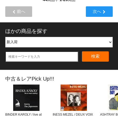
前へ
次へ
ほかの商品を探す
検索
中古＆レアPick Up!!!
BINDER KAROLY / live at
INESS MEZEL / DEUX VOIX
ASHTRAY BO