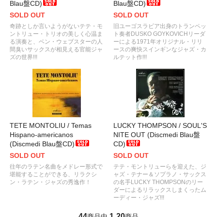
Blau盤CD)
Blau盤CD)
SOLD OUT
SOLD OUT
奇跡としか言いようがないテテ・モ
旧ユーゴスラビア出身のトランペッ
ントリュー・トリオの美しく心温ま
ト奏者DUSKO GOYKOVICHリーダ
る演奏と、ベン・ウェブスターの人
ーによる1971年オリジナル・リリ
間臭いサックスが相見える官能ジャ
ースの爽快スインギンなジャズ・カ
ズの世界!!!
ルテット作!!!
TETE MONTOLIU / Temas
LUCKY THOMPSON / SOUL'S
Hispano-americanos
NITE OUT (Discmedi Blau盤
(Discmedi Blau盤CD)
CD)
SOLD OUT
SOLD OUT
往年のラテン名曲をメドレー形式で
テテ・モントリューらを迎えた、ジ
堪能することができる、リラクシ
ャズ・テナー＆ソプラノ・サックス
ン・ラテン・ジャズの秀逸作！
の名手LUCKY THOMPSONのリー
ダーによるリラックスしまくったム
ーディー・ジャズ!!!
44
1
20
商品中
-
商品