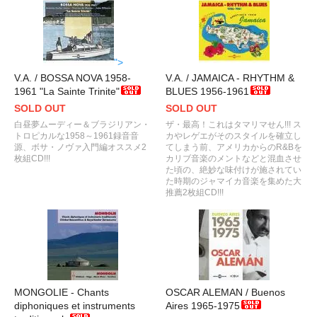
">
V.A. / BOSSA NOVA 1958-
V.A. / JAMAICA - RHYTHM &
1961 "La Sainte Trinite"
BLUES 1956-1961
SOLD OUT
SOLD OUT
白昼夢ムーディー＆ブラジリアン・
ザ・最高！これはタマリマせん!!! ス
トロピカルな1958～1961録音音
カやレゲエがそのスタイルを確立し
源、ボサ・ノヴァ入門編オススメ2
てしまう前、アメリカからのR&Bを
枚組CD!!!
カリブ音楽のメントなどと混血させ
た頃の、絶妙な味付けが施されてい
た時期のジャマイカ音楽を集めた大
推薦2枚組CD!!!
MONGOLIE - Chants
OSCAR ALEMAN / Buenos
diphoniques et instruments
Aires 1965-1975