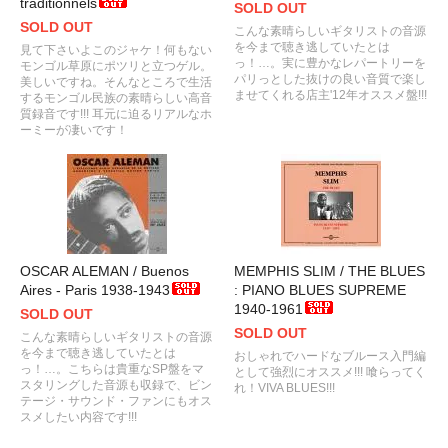
traditionnels
SOLD OUT
SOLD OUT
こんな素晴らしいギタリストの音源
を今まで聴き逃していたとは
見て下さいよこのジャケ！何もない
っ！…。実に豊かなレパートリーを
モンゴル草原にポツリと立つゲル。
パリっとした抜けの良い音質で楽し
美しいですね。そんなところで生活
ませてくれる店主'12年オススメ盤!!!
するモンゴル民族の素晴らしい高音
質録音です!!! 耳元に迫るリアルなホ
ーミーが凄いです！
OSCAR ALEMAN / Buenos
MEMPHIS SLIM / THE BLUES
Aires - Paris 1938-1943
: PIANO BLUES SUPREME
1940-1961
SOLD OUT
SOLD OUT
こんな素晴らしいギタリストの音源
を今まで聴き逃していたとは
おしゃれでハードなブルース入門編
っ！…。こちらは貴重なSP盤をマ
として強烈にオススメ!!! 喰らってく
スタリングした音源も収録で、ビン
れ！VIVA BLUES!!!
テージ・サウンド・ファンにもオス
スメしたい内容です!!!