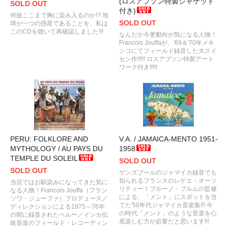
(ロスアプソン特製ジャケット
SOLD OUT
付き)
何故ここまで胸に染み入るのか!? 地
SOLD OUT
球が一つの惑星であることを、私は
このCDを聴いて再確認しました!!!
なんだか今更動向が気になる人物！
Francois Jouffaが、'69＆'70年メキ
シコにてフィールド録音した大スイ
セン作!!!!! ロスアプソン特製アート
ワーク付き!!!!!
PERU: FOLKLORE AND
V.A. / JAMAICA-MENTO 1951-
MYTHOLOGY / AU PAYS DU
1958
TEMPLE DU SOLEIL
SOLD OUT
SOLD OUT
ゲンズブールのジャマイカ録音でも
知られるフランスのレゲエ・オーソ
当店ではお馴染みになってきた気に
リティー！ブルーノ・ブルムの監修
なる人物！Francois Jouffa（フラン
による、「メント」にスポットを当
ソワ・ジューファ）プロデュース／
てた'50年代ジャマイカ音楽集!!! 今
ディレクションによる1975～76年
の時代「メント」のような音楽を心
の間に録音されたペルー／インカ伝
底楽しむ力が必要だと思います!!!
統音楽のフィールド・レコーディン