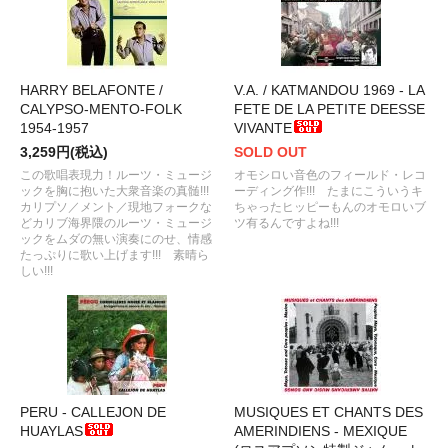
HARRY BELAFONTE /
V.A. / KATMANDOU 1969 - LA
CALYPSO-MENTO-FOLK
FETE DE LA PETITE DEESSE
1954-1957
VIVANTE
3,259円(税込)
SOLD OUT
この歌唱表現力！ルーツ・ミュージ
オモシロい音色のフィールド・レコ
ックを胸に抱いた大衆音楽の真髄!!!
ーディング作!!! たまにこういうキ
カリプソ／メント／現地フォークな
ちゃったヒッピーもんのオモロいブ
どカリブ海界隈のルーツ・ミュージ
ツ有るんですよね!!!
ックをムダの無い演奏にのせ、情感
たっぷりに歌い上げます!!! 素晴ら
しい!!!
PERU - CALLEJON DE
MUSIQUES ET CHANTS DES
HUAYLAS
AMERINDIENS - MEXIQUE