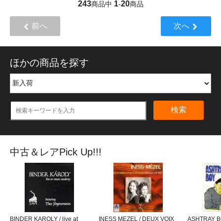
243
1
20
商品中
-
商品
前へ
次へ
ほかの商品を探す
検索
中古＆レアPick Up!!!
BINDER KAROLY / live at
INESS MEZEL / DEUX VOIX
ASHTRAY BO