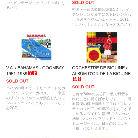
SOLD OUT
ン・ビンテージ・サウンドの虜にな
るハズ！
中国・平遥の歌劇音楽集CD！ハイ
テンションなまでにストレンジおも
しろ過ぎるやんかぁ～～～。2011
年、ハっ！としたいならオススメ!?
V.A. / BAHAMAS - GOOMBAY
ORCHESTRE DE BIGUINE /
1951-1959
ALBUM D'OR DE LA BIGUINE
SOLD OUT
SOLD OUT
バハマの島々で、トリニダードのカ
リプソ、ジャマイカのメント、米国
これが'66年のある日一晩で録音さ
のリズム＆ブルースが混血したジャ
れたことに驚くばかりです。。。混
ンル＝グーンベイのちょ～～～なご
血音楽の極上領域！アフロ・フレン
む2CD。
チ・カリビアンの豊穣さを丸ごと楽
しめる大スイセン盤!!!!! この力強い
洗練されたハイブリッド・ダンス・
ミュージックは、日々の音による
「糧」になりえます。