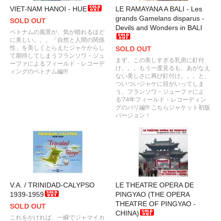
VIET-NAM HANOI - HUE
LE RAMAYANA A BALI - Les
grands Gamelans disparus -
SOLD OUT
Devils and Wonders in BALI
ベトナムの風景が、気が晴れるほど
に美しい。。。「自然と人間の関係
性」を美しくとらえたジャケからし
SOLD OUT
て期待してしまうフランソワ・ジュ
まず、この美しすぎる乳房に釘付
ーファによるフィールド・レコーデ
け。。。もう一度見るも、あがなえ
ィングのベトナム編!!!
ない美しさに再び釘付け。。。と、
ついついジャケに目がいってしま
う、フランソワ・ジューファによ
る'74年フィールド・レコーディン
グのバリ編!!! こちらジャケット初版
バージョン！
V.A. / TRINIDAD-CALYPSO
LE THEATRE OPERA DE
1939-1959
PINGYAO (THE OPERA
THEATRE OF PINGYAO -
SOLD OUT
CHINA)
これをかければ、一瞬でジャマイカ