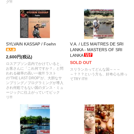
グ!!!
SYLVAIN KASSAP / Foehn
V.A. / LES MAITRES DE SRI
LANKA - MASTERS OF SRI
LANKA
2,600円(税込)
SOLD OUT
ロスアプソン店内でかけていると、
お客さんに「これ何ですか？」と問
スリランカってどんな国～～～
われる確率の高い一枚!!! ラスト
～？？？という方も、好奇心も持っ
の“THE LAST DROP”が、大胆なサ
てTRY IT!!!
ンプリング／プログラミングが導入
され何処でもない国のダンス・ミュ
ージックに仕上がっていてビック
リ!!!