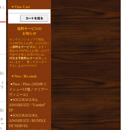
▼
View Cart
ト
］
送料サービスの
お知らせ
オンラインショップで税込
13,200円以上お買い上げの方に
は
送料をサービス
致します！
税込16,500円以上お買い上げで
代金引き換え決済の方には、
代引き手数料もサービス
しち
ゃいます！ 奮ってオーダー
下さいませ!!!!!!!!!!!!!!!
込)
▼
New / Re-stock
・ミ
Phew / Phew (2026年リ
ブラ
イシューLP盤／クリアー
ヴィニール)
SOGURAGURA,
AIWABEATZ / "Untitled"
込)
EP
SOGURAGURA,
チ
AIWABEATZ / BUNDLE
カー
OF NERVES
た