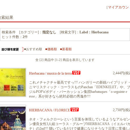
［
マイアカウン
検索結果
検索条件 [カテゴリー]：
指定なし
[検索文字]：
Label：Hierbacana
ヒット件数：
2
件
■おすすめ順
■価格順
■新着順
全 [2] 商品中 [1-2] 商品を表示しています
2,444円(税
Hierbacana / musica de la tierra
これメチャクチャ最高ですっ!!! ハンガリーの新鋭ハイブリッド
ニマリスティック・コーラスものPanchan「EDENKELET」や、
ジルPOP'n'ボディ・パーカッション集団barbatuques「o seguinte e
esse」系が好きなら絶対必聴の秀逸作!!!
2,750円(税
HIERBACANA / FLORECE
ネオ・フォルクローレという言葉を体現しているようなアルゼン
ン優良女性3人組コーラス・グループHIERBACANA（イエルバ
ナ）の2nd!!! 聴いているだけで健康になりそうな？日常に常備し