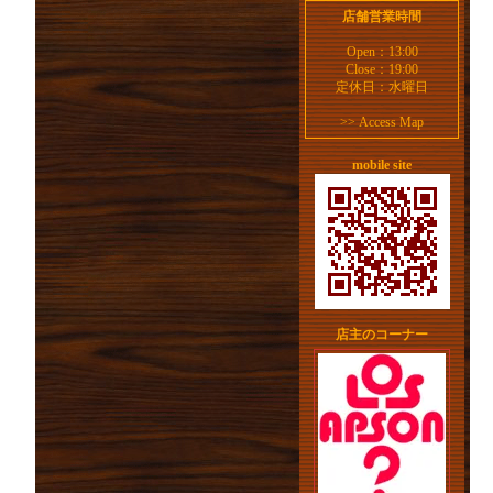
店舗営業時間
Open：13:00
Close：19:00
定休日：水曜日
>>
Access Map
mobile site
店主のコーナー