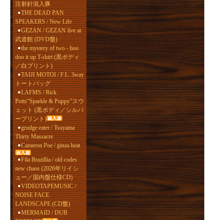
注射針混入豚
THE DEAD PAN
SPEAKERS / New Life
GEZAN / GEZAN live at
武道館 (DVD盤)
the mystery of two - hoo
doo it up T-shirt (黒ボディ
／白プリント)
TAIJI MOTOI / F.L. 3way
トートバッグ
LAFMS / Rick
Potts“Sparkle & Puppy”スウ
ェット (黒ボディ／シルバ
ープリント)
grudge eater / Tsuyama
Thirty Massacre
Cameron Poe / ginza heat
Fila Brazillia / old codes
new chaos (2026年リイシ
ュー／国内盤仕様CD)
VIDEOTAPEMUSIC /
NOISE FACE
LANDSCAPE (CD盤)
MERMAID / DUB