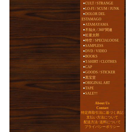
CULT / STRANGE
LO-FI / SCUM / JUNK
DOLOR DEL
ESTAMAGO
ATAMAYAMA
不知火 / 360°関連
虹釜太郎
時空 / SPECIALOOSE
SAMPLESS
DVD / VIDEO
BOOKS
T-SHIRT / CLOTHES
CAP
GOODS / STICKER
黒宝堂
ORIGINAL ART
TAPE
SALE!!!
About Us
Contact
特定商取引法に基づく表記
支払い方法について
配送方法･送料について
プライバシーポリシー