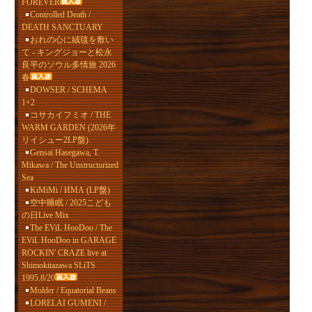
FOREVER
Controlled Death /
DEATH SANCTUARY
おれの心に絨毯を敷い
て - キングジョーと松永
良平のソウル多情旅 2026
春
DOWSER / SCHEMA
1+2
コサカイフミオ / THE
WARM GARDEN (2026年
リイシュー2LP盤)
Gensai Hasegawa, T.
Mikawa / The Unstructurized
Sea
KiMiMi / ИМА (LP盤)
空中睡眠 / 2025こども
の日Live Mix
The EViL HooDoo / The
EViL HooDoo in GARAGE
ROCKIN' CRAZE live at
Shimokitazawa SLiTS
1995.8/20
Molder / Equatorial Beans
LORELAI GUMENI /