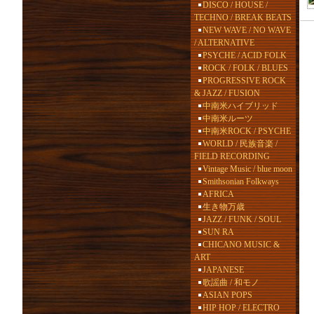
DISCO / HOUSE /
TECHNO / BREAK BEATS
NEW WAVE / NO WAVE
/ ALTERNATIVE
PSYCHE / ACID FOLK
ROCK / FOLK / BLUES
PROGRESSIVE ROCK
& JAZZ / FUSION
中南米ハイブリッド
中南米ルーツ
中南米ROCK / PSYCHE
WORLD / 民族音楽 /
FIELD RECORDING
Vintage Music / blue moon
Smithsonian Folkways
AFRICA
生き物万歳
JAZZ / FUNK / SOUL
SUN RA
CHICANO MUSIC &
ART
JAPANESE
歌謡曲 / 和モノ
ASIAN POPS
HIP HOP / ELECTRO