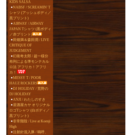
KIDS SALSA
NABSF / SCREAMIN' T
シャツ (アッシュボディ／
黒プリント)
AIRWAY / AIRWAY
JAPAN Tシャツ (黒ボディ
／赤プリント)
田畑満＆森田潤 / LIVE
CRITIQUE OF
JUDGEMENT
幻衛奇太郎 / 超一様分
布列による準モンテカル
ロ法 アフリカ！アフリ
カ！
MESSY T / POOR
HAUZ ROCKERS
DJ HOLIDAY / 荒野の
DJ HOLIDAY
ANJI / わたしのすき
居酒屋カヤ オリジナル
ロゴTシャツ (白ボディ／
黒プリント)
非常階段 / Live at Koenji
High
注射針混入豚 / 嗚呼、