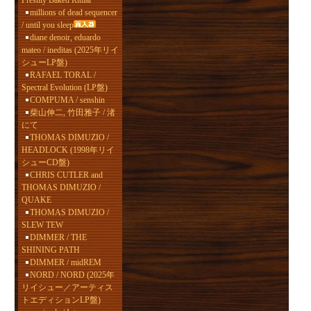
Freshly Baked Ritual
millions of dead sequencer
/ until you sleep
diane denoir, eduardo
mateo / ineditas (2025年リイ
シューLP盤)
RAFAEL TORAL /
Spectral Evolution (LP盤)
COMPUMA / senshin
柴山伸二, 竹田雅子 / 渚
にて
THOMAS DIMUZIO /
HEADLOCK (1998年リイ
シューCD盤)
CHRIS CUTLER and
THOMAS DIMUZIO /
QUAKE
THOMAS DIMUZIO /
SLEW TEW
DIMMER / THE
SHINING PATH
DIMMER / midREM
NORD / NORD (2025年
リイシュー／アーティス
トエディションLP盤)