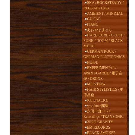
SKA / ROCKSTEADY /
REGGAE / DUB
AMBIENT / MINIMAL
GUITAR
PIANO
あおやままさし
HARD CORE / CRUST /
PUNK / DOOM / BLACK
METAL
GERMAN ROCK /
GERMAN ELECTRONICS
NOISE
EXPERIMENTAL /
AVANT-GARDE / 電子音
楽 / DRONE
MERZBOW
HAIR STYLISTICS / 中
原昌也
KUKNACKE
woodman関連
永田一直 / ExT
Recordings / TRANSONIC
ZERO GRAVITY
EM RECORDS
BLACK SMOKER