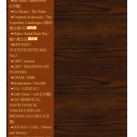
aus isoda / Interwoven
(CD盤)
Go Hirano / The Habit
Fernando Kabusacki / The
Legendary Landscapes (国内
盤仕様CD)
Maher Shalal Hash Baz /
嘘の風土記
KEN KEN /
TUTTETTUTETTE MIX
Vol.2
CMT / ventura
CMT / SHADOWS ON
FLOWERS
CHAM / HIBI
incapacitants / chwalfa
V.A. / GENZAI 2
Little Annie / with (CD盤)
JAC BERROCAL,
DAVID FENECH,
VINCENT EPPLAY /
BROKEN ALLURES (CD
盤)
ZOS KIA / COIL / Silence
and Secrecy