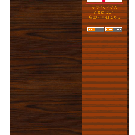
ヤマベケイジの
たまには日記
店主BLOGはこちら