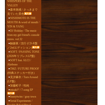
WHISPERS OF THE
VALLEY
森本雑感 / さっきまで
見ていた景色
NISHIMOTO IS THE
MOUTH & word of mouth /
YIN & YANG
DJ Holiday / The music
from my girl friend's console
stereo. vol.32
触媒夜 / 沈行 (CD-R盤
／2ndエディション)
SOFT / PASSING TONE
(2026年リプレスLP盤)
SOFT feat. ALCI /
Akebono
TMZ / FUTURE PROOF
(特典ステッカー付き)
見汐麻衣 / Turn Around
(LP盤)
加藤町子 / 性純
misaki!! / 7-song EP
funnytwins / gray town
Serial Experiments /