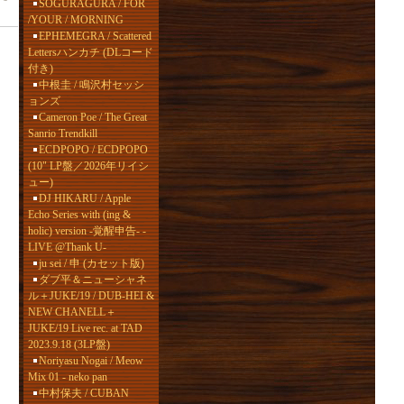
SOGURAGURA / FOR
/YOUR / MORNING
EPHEMEGRA / Scattered
Lettersハンカチ (DLコード
付き)
中根圭 / 鳴沢村セッシ
ョンズ
Cameron Poe / The Great
Sanrio Trendkill
ECDPOPO / ECDPOPO
(10" LP盤／2026年リイシ
ュー)
DJ HIKARU / Apple
Echo Series with (ing &
holic) version -覚醒申告- -
LIVE @Thank U-
ju sei / 申 (カセット版)
ダブ平＆ニューシャネ
ル＋JUKE/19 / DUB-HEI &
NEW CHANELL＋
JUKE/19 Live rec. at TAD
2023.9.18 (3LP盤)
Noriyasu Nogai / Meow
Mix 01 - neko pan
中村保夫 / CUBAN