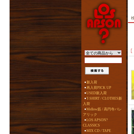
新入荷
再入荷PICK UP
USED新入荷
T-SHIRT / CLOTHES新
入荷
Mellow筋 / 高円寺バレ
アリック
LOS APSON?
CLASSICS
MIX CD / TAPE