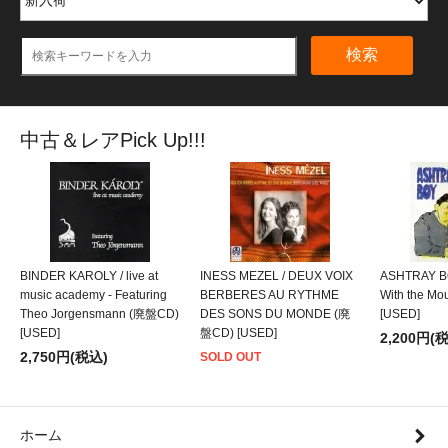
検索
中古＆レアPick Up!!!
BINDER KAROLY / live at
INESS MEZEL / DEUX VOIX
ASHTRAY BO
music academy - Featuring
BERBERES AU RYTHME
With the M
Theo Jorgensmann (廃盤CD)
DES SONS DU MONDE (廃
[USED]
[USED]
盤CD) [USED]
2,200円(
2,750円(税込)
SOLD OUT
ホーム