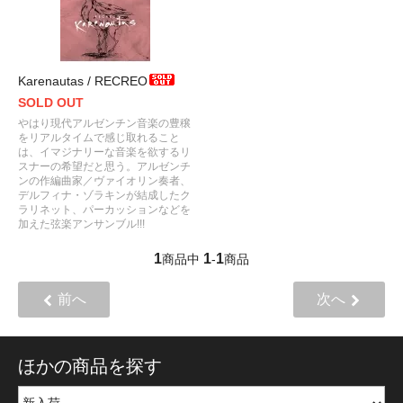
Karenautas / RECREO
SOLD OUT
やはり現代アルゼンチン音楽の豊穣
をリアルタイムで感じ取れること
は、イマジナリーな音楽を欲するリ
スナーの希望だと思う。アルゼンチ
ンの作編曲家／ヴァイオリン奏者、
デルフィナ・ゾラキンが結成したク
ラリネット、パーカッションなどを
加えた弦楽アンサンブル!!!
1
1
1
商品中
-
商品
前へ
次へ
ほかの商品を探す