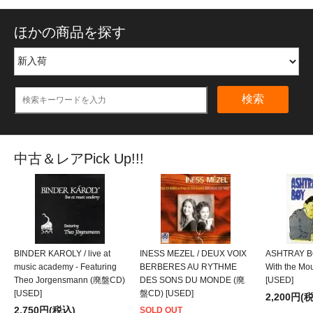
ほかの商品を探す
検索
中古＆レアPick Up!!!
BINDER KAROLY / live at
INESS MEZEL / DEUX VOIX
ASHTRAY BO
music academy - Featuring
BERBERES AU RYTHME
With the M
Theo Jorgensmann (廃盤CD)
DES SONS DU MONDE (廃
[USED]
[USED]
盤CD) [USED]
2,200円(
2,750円(税込)
SOLD OUT