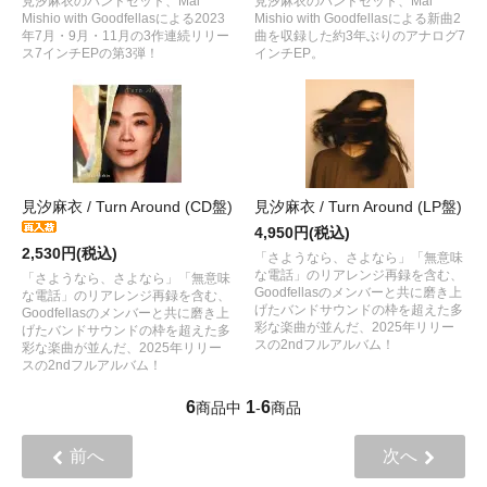
見汐麻衣のバンドセット、Mai
見汐麻衣のバンドセット、Mai
Mishio with Goodfellasによる2023
Mishio with Goodfellasによる新曲2
年7月・9月・11月の3作連続リリー
曲を収録した約3年ぶりのアナログ7
ス7インチEPの第3弾！
インチEP。
見汐麻衣 / Turn Around (CD盤)
見汐麻衣 / Turn Around (LP盤)
4,950円(税込)
2,530円(税込)
「さようなら、さよなら」「無意味
な電話」のリアレンジ再録を含む、
「さようなら、さよなら」「無意味
Goodfellasのメンバーと共に磨き上
な電話」のリアレンジ再録を含む、
げたバンドサウンドの枠を超えた多
Goodfellasのメンバーと共に磨き上
彩な楽曲が並んだ、2025年リリー
げたバンドサウンドの枠を超えた多
スの2ndフルアルバム！
彩な楽曲が並んだ、2025年リリー
スの2ndフルアルバム！
6
1
6
商品中
-
商品
前へ
次へ