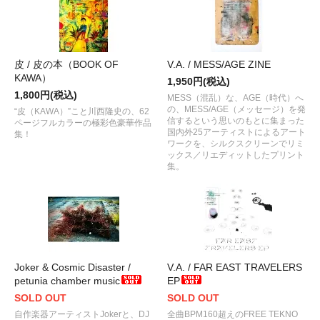
皮 / 皮の本（BOOK OF
V.A. / MESS/AGE ZINE
KAWA）
1,950円(税込)
1,800円(税込)
MESS（混乱）な、AGE（時代）へ
の、MESS/AGE（メッセージ）を発
“皮（KAWA）”こと川西隆史の、62
信するという思いのもとに集まった
ページフルカラーの極彩色豪華作品
国内外25アーティストによるアート
集！
ワークを、シルクスクリーンでリミ
ックス／リエディットしたプリント
集。
Joker & Cosmic Disaster /
V.A. / FAR EAST TRAVELERS
petunia chamber music
EP
SOLD OUT
SOLD OUT
自作楽器アーティストJokerと、DJ
全曲BPM160超えのFREE TEKNO