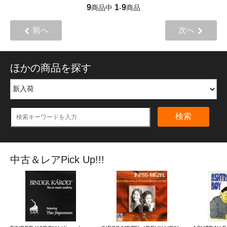
9
1
9
商品中
-
商品
前へ
次へ
ほかの商品を探す
検索
中古＆レアPick Up!!!