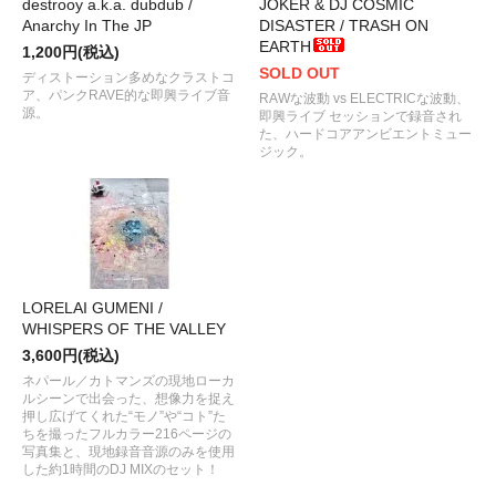
destrooy a.k.a. dubdub /
JOKER & DJ COSMIC
Anarchy In The JP
DISASTER / TRASH ON
EARTH
1,200円(税込)
SOLD OUT
ディストーション多めなクラストコ
ア、パンクRAVE的な即興ライブ音
RAWな波動 vs ELECTRICな波動、
源。
即興ライブ セッションで録音され
た、ハードコアアンビエントミュー
ジック。
LORELAI GUMENI /
WHISPERS OF THE VALLEY
3,600円(税込)
ネパール／カトマンズの現地ローカ
ルシーンで出会った、想像力を捉え
押し広げてくれた“モノ”や“コト”た
ちを撮ったフルカラー216ページの
写真集と、現地録音音源のみを使用
した約1時間のDJ MIXのセット！