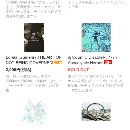
Cosmic Disaster制作のトラックに
トラックを収録したアナログ12イン
よる、冥府魔導コラボ・カセット!!!
チEP!!!
妄想リチュアル・チベットな内容で
魔界を彷徨います!?
Lorelai Gumeni / THE ART OF
dj CoSmiC DisaSteR, 777 /
NOT BEING GOVERNED
Apocalyptic Heroes
2,000円(税込)
SOLD OUT
ヨーロッパ各地から日本まで、
dj CoSmiC DisaSteRと777が、“ダ
2008年〜2023年に行われてきた“フ
ナキル砂漠のダロール火山で行った
リーパーティ”だけを撮影した写真
RAVEパーティでのライブ録音”をテ
集！
ーマにした音源！