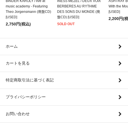
BINDER KAROLY / live at
INESS MEZEL / DEUX VOIX
ASHTRAY BO
music academy - Featuring
BERBERES AU RYTHME
With the M
Theo Jorgensmann (廃盤CD)
DES SONS DU MONDE (廃
[USED]
[USED]
盤CD) [USED]
2,200円(
2,750円(税込)
SOLD OUT
ホーム
カートを見る
特定商取引法に基づく表記
プライバシーポリシー
お問い合わせ