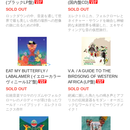
(ブラックLP盤)
(国内盤CD)
SOLD OUT
SOLD OUT
ロックダウンの中、音楽を通して世
エレクトロニカ、フォルクローレと
界で最も美しい自然の場所への想像
ネイチャー・サウンドを融合し神秘
の旅に出るための9章。
的な未踏世界を構築した、エキサイ
ティングな音の仮想旅行。
">
EAT MY BUTTERFLY /
V.A. / A GUIDE TO THE
LABALAMER (イエローカラー
BIRDSONG OF WESTERN
ヴィニール12"盤)
AFRICA (LP盤)
SOLD OUT
SOLD OUT
伝統音楽マロヤのリズムやフォルク
絶滅に瀕した鳥たちの鳴き声とアフ
ローレのメロディーが溶け合ったワ
リカの伝統楽器をモダン・オーガニ
ールド・ハイブリッド・エレクトロ
ックなワールドビートでサウンドメ
ニクス作!!!
イク！