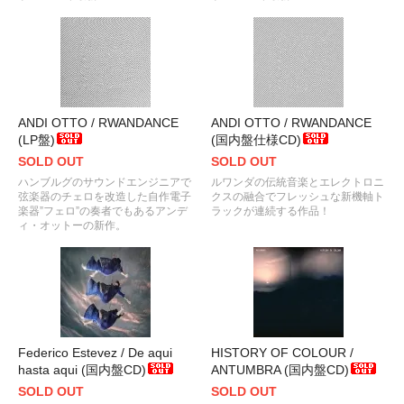
ANDI OTTO / RWANDANCE
ANDI OTTO / RWANDANCE
(LP盤)
(国内盤仕様CD)
SOLD OUT
SOLD OUT
ハンブルグのサウンドエンジニアで
ルワンダの伝統音楽とエレクトロニ
弦楽器のチェロを改造した自作電子
クスの融合でフレッシュな新機軸ト
楽器”フェロ”の奏者でもあるアンデ
ラックが連続する作品！
ィ・オットーの新作。
Federico Estevez / De aqui
HISTORY OF COLOUR /
hasta aqui (国内盤CD)
ANTUMBRA (国内盤CD)
SOLD OUT
SOLD OUT