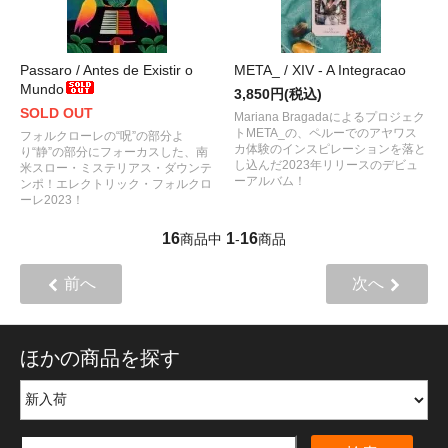
Passaro / Antes de Existir o
META_ / XIV - A Integracao
Mundo
3,850円(税込)
SOLD OUT
Mariana Bragadaによるプロジェク
トMETA_の、ペルーでのアヤワス
フォルクローレの“呪”の部分よ
カ体験のインスピレーションを落と
り“静”の部分にフォーカスした、南
し込んだ2023年リリースのデビュ
米スロー・ミステリアス・ダウンテ
ーアルバム！
ンポ！エレクトリック・フォルクロ
ーレ2023！
16
1
16
商品中
-
商品
前へ
次へ
ほかの商品を探す