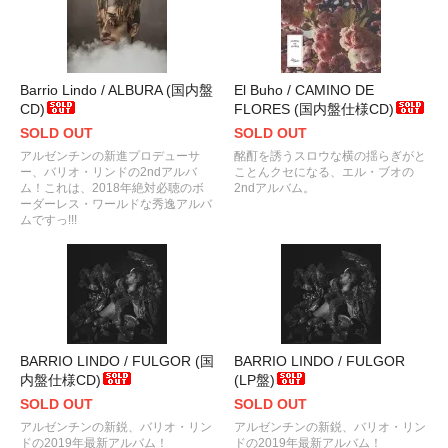
Barrio Lindo / ALBURA (国内盤
El Buho / CAMINO DE
CD)
FLORES (国内盤仕様CD)
SOLD OUT
SOLD OUT
アルゼンチンの新進プロデューサ
酩酊を誘うスロウな横の揺らぎがと
ー、バリオ・リンドの2ndアルバ
ことんクセになる、エル・ブオの
ム！これは、2018年絶対必聴のボ
2ndアルバム。
ーダーレス・ワールドな秀逸アルバ
ムですっ!!!
BARRIO LINDO / FULGOR (国
BARRIO LINDO / FULGOR
内盤仕様CD)
(LP盤)
SOLD OUT
SOLD OUT
アルゼンチンの新鋭、バリオ・リン
アルゼンチンの新鋭、バリオ・リン
ドの2019年最新アルバム！
ドの2019年最新アルバム！