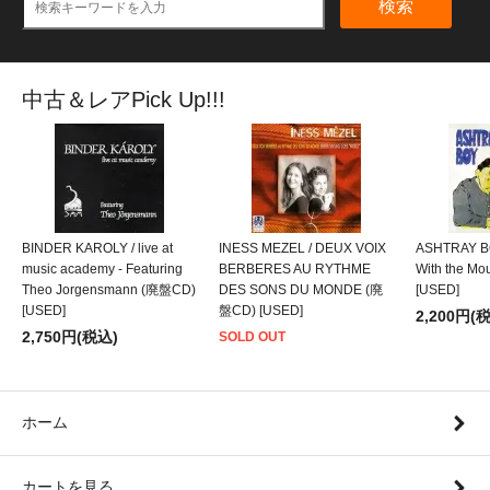
検索
中古＆レアPick Up!!!
BINDER KAROLY / live at
INESS MEZEL / DEUX VOIX
ASHTRAY BO
music academy - Featuring
BERBERES AU RYTHME
With the M
Theo Jorgensmann (廃盤CD)
DES SONS DU MONDE (廃
[USED]
[USED]
盤CD) [USED]
2,200円(
2,750円(税込)
SOLD OUT
ホーム
カートを見る