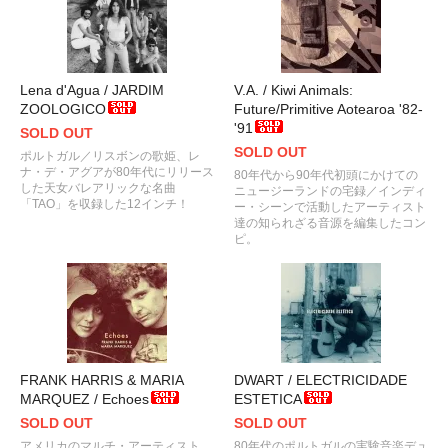
Lena d'Agua / JARDIM
V.A. / Kiwi Animals:
ZOOLOGICO
Future/Primitive Aotearoa '82-
'91
SOLD OUT
SOLD OUT
ポルトガル／リスボンの歌姫、レ
ナ・デ・アグアが80年代にリリース
80年代から90年代初頭にかけての
した天女バレアリックな名曲
ニュージーランドの宅録／インディ
「TAO」を収録した12インチ！
ー・シーンで活動したアーティスト
達の知られざる音源を編集したコン
ピ。
FRANK HARRIS & MARIA
DWART / ELECTRICIDADE
MARQUEZ / Echoes
ESTETICA
SOLD OUT
SOLD OUT
アメリカのマルチ・アーティスト
80年代のポルトガルの実験音楽デュ