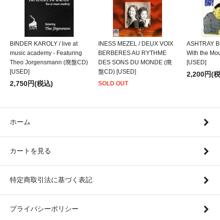
BINDER KAROLY / live at
INESS MEZEL / DEUX VOIX
ASHTRAY BO
music academy - Featuring
BERBERES AU RYTHME
With the M
Theo Jorgensmann (廃盤CD)
DES SONS DU MONDE (廃
[USED]
[USED]
盤CD) [USED]
2,200円(
2,750円(税込)
SOLD OUT
ホーム
カートを見る
特定商取引法に基づく表記
プライバシーポリシー