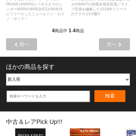
FRANK HARRISとベネズエラのシ
オDWARTの初期未発表音源／ライ
ンガーMARIA MARQUEZが80年代
ブ音源を編集した2019年リリース
にリリースしたニューエイジ・エス
のアナログLP盤!!!
ノ・ポップ！
4
1
4
商品中
-
商品
前へ
次へ
ほかの商品を探す
検索
中古＆レアPick Up!!!