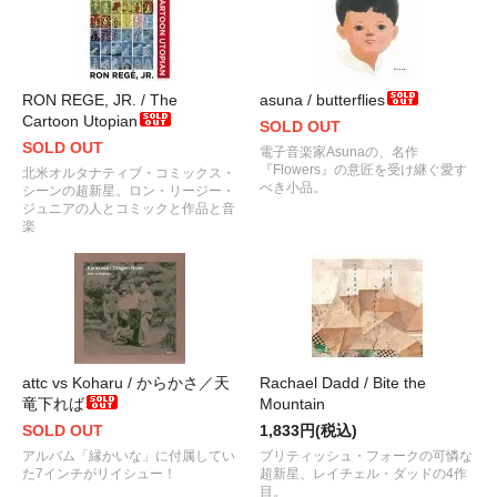
RON REGE, JR. / The
asuna / butterflies
Cartoon Utopian
SOLD OUT
SOLD OUT
電子音楽家Asunaの、名作
『Flowers』の意匠を受け継ぐ愛す
北米オルタナティブ・コミックス・
べき小品。
シーンの超新星。ロン・リージー・
ジュニアの人とコミックと作品と音
楽
attc vs Koharu / からかさ／天
Rachael Dadd / Bite the
竜下れば
Mountain
SOLD OUT
1,833円(税込)
アルバム「縁かいな」に付属してい
ブリティッシュ・フォークの可憐な
た7インチがリイシュー！
超新星、レイチェル・ダッドの4作
目。