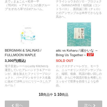
ゑでぃまぁこん＋松井一平
テライショウタのソロ・プロジェク
（TEASI）＋アキツユコの新グルー
ト、Gofishの4作目！稲田誠（コン
プ“わすれろ草”の1stアルバム。
トラバス）、黒田誠二郎（チェロ）
とのアンサンブルは本作でさらなる
高みへ。
BERGMAN & SALINAS /
attc vs Koharu / 縁かいな ～
FULLMOON MAPLE
Bring Us Together～
3,300円(税込)
SOLD OUT
電子音楽レーベルLucky Kitchenを
ロックステディ〜レゲエ、モーラ
運営していたアレハンドラ＆アーロ
ム、ニューオリンズのアンサンブル
ンが、娘を加えたファミリープロジ
と、端唄、俗曲、民謡の歌い回しの
ェクト、バーグマン＆サリナス名義
共演、さらに中国流行歌を考察した
に改めて18年ぶりにリリースしたア
エッセイで世界を彷徨うような作
ルバム！
品。
10
1
10
商品中
-
商品
前へ
次へ