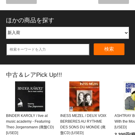
ほかの商品を探す
検索
中古＆レアPick Up!!!
BINDER KAROLY / live at
INESS MEZEL / DEUX VOIX
ASHTRAY BO
music academy - Featuring
BERBERES AU RYTHME
With the M
Theo Jorgensmann (廃盤CD)
DES SONS DU MONDE (廃
[USED]
[USED]
盤CD) [USED]
2,200円(