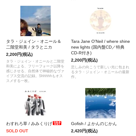
タラ・ジェイン・オニール＆
Tara Jane O'Neil / where shine
二階堂和美 / タラとニカ
new lights (国内盤CD／特典
CD-R付き)
2,200円(税込)
2,200円(税込)
タラ・ジェイン・オニールと二階堂
和美による、フリーフォーク以降を
悲しみの向こうで新しい光に包まれ
感じさせる、自然体で神秘的なヴァ
るタラ・ジェイン・オニールの最新
イブス交流の記録。Shhhhhもオス
作。
スメする一枚。
わすれろ草 / みみくりげ
Gofish / よかんのじかん
SOLD OUT
2,420円(税込)