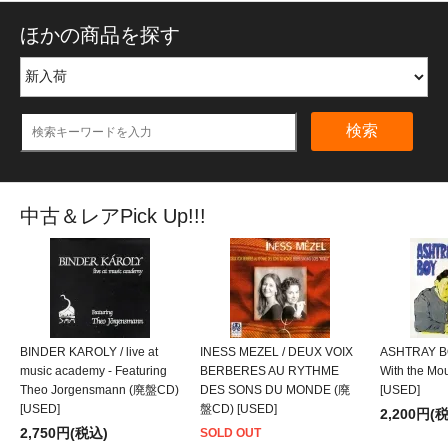
ほかの商品を探す
検索
中古＆レアPick Up!!!
BINDER KAROLY / live at
INESS MEZEL / DEUX VOIX
ASHTRAY BO
music academy - Featuring
BERBERES AU RYTHME
With the M
Theo Jorgensmann (廃盤CD)
DES SONS DU MONDE (廃
[USED]
[USED]
盤CD) [USED]
2,200円(
2,750円(税込)
SOLD OUT