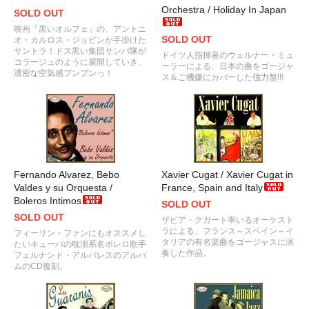
Orchestra / Holiday In Japan
SOLD OUT
映画「黒いオルフェ」の、アントニ
SOLD OUT
オ・カルロス・ジョビンが手掛けた
サントラ！ドス黒い集団サンバ隊が
ドイツ人指揮者のウェルナー・ミュ
コラージュのように展開していき、
ーラーによる、日本の曲をゴージャ
濃密な空気感プンプンっ！
ス＆ご機嫌にカバーした強力盤!!!
Fernando Alvarez, Bebo
Xavier Cugat / Xavier Cugat in
Valdes y su Orquesta /
France, Spain and Italy
Boleros Intimos
SOLD OUT
SOLD OUT
ザビア・クガート率いるオーケスト
ラによる、フランス～スペイン～イ
フィーリン・ファンにもオススメし
タリアの有名楽曲をゴージャスに演
たいキューバの耽溺系名ボレロ歌手
奏した作品。
フェルナンド・アルバレスのアルバ
ムのCD復刻。