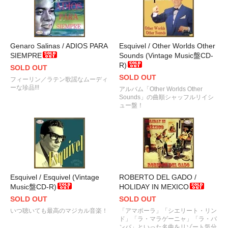
Genaro Salinas / ADIOS PARA
Esquivel / Other Worlds Other
SIEMPRE
Sounds (Vintage Music盤CD-
R)
SOLD OUT
SOLD OUT
フィーリン／ラテン歌謡なムーディ
ーな珍品!!!
アルバム「Other Worlds Other
Sounds」の曲順シャッフルリイシ
ュー盤！
Esquivel / Esquivel (Vintage
ROBERTO DEL GADO /
Music盤CD-R)
HOLIDAY IN MEXICO
SOLD OUT
SOLD OUT
いつ聴いても最高のマジカル音楽！
「アマポーラ」「シエリート・リン
ド」「ラ・マラゲーニャ」「ラ・バ
ンバ」といった名曲をリゾート気分