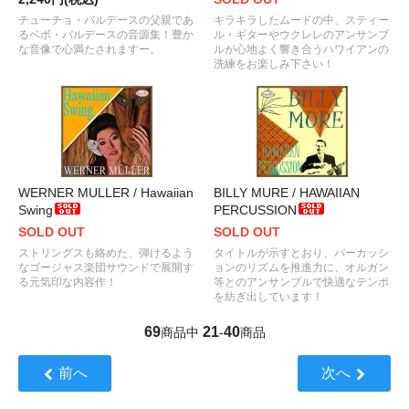
チューチョ・バルデースの父親であ
キラキラしたムードの中、スティー
るベボ・バルデースの音源集！豊か
ル・ギターやウクレレのアンサンブ
な音像で心満たされますー。
ルが心地よく響き合うハワイアンの
洗練をお楽しみ下さい！
WERNER MULLER / Hawaiian
BILLY MURE / HAWAIIAN
Swing
PERCUSSION
SOLD OUT
SOLD OUT
ストリングスも絡めた、弾けるよう
タイトルが示すとおり、パーカッシ
なゴージャス楽団サウンドで展開す
ョンのリズムを推進力に、オルガン
る元気印な内容作！
等とのアンサンブルで快適なテンポ
を紡ぎ出しています！
69
21
40
商品中
-
商品
前へ
次へ