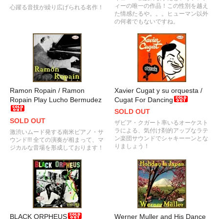
ィーの唯一の作品！この性別を越え
心躍る音技が繰り広げられる名作！
た情感たるや。。。ヒューマン以外
の何者でもないですね。
Ramon Ropain / Ramon
Xavier Cugat y su orquesta /
Ropain Play Lucho Bermudez
Cugat For Dancing
SOLD OUT
SOLD OUT
ザビア・クガート率いるオーケスト
ラによる、気付け剤的アップなラテ
激渋いムード発する南米ピアノ・サ
ン楽団サウンドでシャキーーンとな
ウンド!!! 全ての演奏が相まって、マ
りましょう！
ジカルな音場を形成しております！
BLACK ORPHEUS
Werner Muller and His Dance