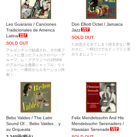
Les Guaranis / Canciones
Don Elliott Octet / Jamaica
Tradicionales de America
Jazz
Latina
SOLD OUT
SOLD OUT
ため息さえ出てしまう揺るぎない豊
かさに、一時だけでもドップリと浸
アルゼンチンで結成され、その後フ
かりましょう～～～♪
ランスに渡ったフォルクローレ・グ
ループ、レ・グアラニーの1958年
のアルバムを曲順シャッフル・リイ
シュー。一曲目からエモーション炸
裂！
Bebo Valdes / The Latin
Felix Mendelssohn And His
Sound Of... Bebo Valdes ...y
Mendelssohn Serenaders /
su Orqueata
Hawaiian Serenade
2,240円(税込)
SOLD OUT