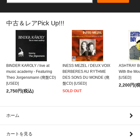
中古＆レアPick Up!!!
BINDER KAROLY / live at
INESS MEZEL / DEUX VOIX
ASHTRAY BO
music academy - Featuring
BERBERES AU RYTHME
With the M
Theo Jorgensmann (廃盤CD)
DES SONS DU MONDE (廃
[USED]
[USED]
盤CD) [USED]
2,200円(
2,750円(税込)
SOLD OUT
ホーム
カートを見る