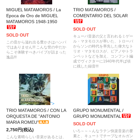
MIGUEL MATAMOROS / La
TRIO MATAMOROS /
Epoca de Oro de MIGUEL
COMENTARIO DEL SOLAR
MATAMOROS 1948-1950
SOLD OUT
SOLD OUT
キューバ音楽の父と言われるミゲー
ル・マタモロスが率いた、トローバ
この音から溢れ出る豊かさはハンパ
からソンの時代を率先した偉大なト
ではありません!!! こんな世の中だか
リオ・マタモロスが、ピアノやトラ
らこそ体験すべきバイブが詰まった
ンペットなどを加え、コンフント編
逸品!!!
成でヴィクターに1940年代半ば頃
に残した録音!!!
">
TRIO MATAMOROS / CON LA
GRUPO MONUMENTAL /
ORQUESTA DE "ANTONIO
GRUPO MONUMENTAL
MARIA ROMEU"
SOLD OUT
2,750円(税込)
いろ～～～んなラテン快楽音楽の要
素と、キュートでチープなオルガン
こんな素晴らしい音楽があるとは、