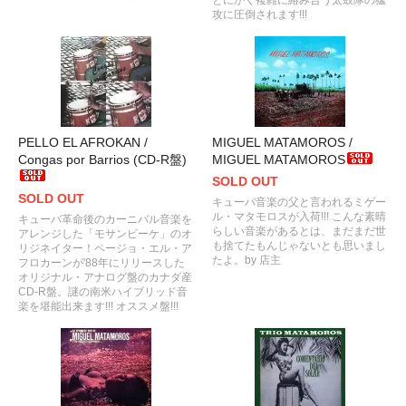
攻に圧倒されます!!!
PELLO EL AFROKAN /
MIGUEL MATAMOROS /
Congas por Barrios (CD-R盤)
MIGUEL MATAMOROS
SOLD OUT
SOLD OUT
キューバ音楽の父と言われるミゲー
ル・マタモロスが入荷!!! こんな素晴
キューバ革命後のカーニバル音楽を
らしい音楽があるとは、まだまだ世
アレンジした「モサンビーケ」のオ
も捨てたもんじゃないとも思いまし
リジネイター！ページョ・エル・ア
たよ。by 店主
フロカーンが'88年にリリースした
オリジナル・アナログ盤のカナダ産
CD-R盤。謎の南米ハイブリッド音
楽を堪能出来ます!!! オススメ盤!!!