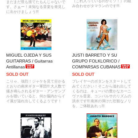
（これ入っているのがミソ！）の組
まだまだ世も捨てたもんじゃないで
み合わせがタマランのです!!!
す。さぁー！未知なる音楽を発見し
に出かけましょう!!!
MIGUEL OJEDA Y SUS
JUSTI BARRETO Y SU
GUITARRAS / Guitarras
GRUPO FOLKLORICO /
Antillanas
COMPARSAS CUBANAS
SOLD OUT
SOLD OUT
こりゃ、強烈！ジャケを見て分かる
プレイヤーのボタンをスタートして
とおりの南米ギター軍団!!! 大人数で
みてください！そこから溢れ出して
掻き鳴らされるギター・アンサンブ
くるのは、キューバの豊かなカーニ
ルを聴いていると、何か脳内からイ
ヴァル音楽、コンパルサのリズムの
イ液が溢れ出してくるようです！
洪水です!!! 南米の弾けた壮観なノリ
を、ご体験あれっ!!!