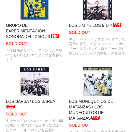
GRUPO DE
LOS 5-U-4 / LOS 5-U-4
EXPERIMENTACION
SOLD OUT
SONORA DEL ICAIC / 3
キューバン・ロックのパイオニアで
SOLD OUT
盲目の歌手、ギタリスト＆コンポー
ザー、オスバルド・ロドリーゲスが
今作は南米サイケ・ファンにこそ聴
率いるLOS 5-U-4の初期レア音源!!!
いてもらいたいマニアックな内容で
す!!!
LOS BARBA / LOS BARBA
LOS MUNEQUITOS DE
MATANZAS / LOS
MUNEQUITOS DE
SOLD OUT
MATANZAS
キューバ・ロックのパイオニア、60
SOLD OUT
代末から70年代半ばまで人気のあっ
たロス・バルバのレアな音源!!!
とにかく複雑に絡み合う太鼓隊の猛