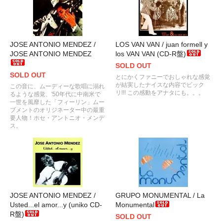
JOSE ANTONIO MENDEZ /
LOS VAN VAN / juan formell y
JOSE ANTONIO MENDEZ
los VAN VAN (CD-R盤)
SOLD OUT
SOLD OUT
とにかくファニーでおしゃれな感覚
が結実したナイスな内容でビック
この音に、ムーディーな歌唱に溺れ
リ!!! この感動をアナタにも。。。
るような感覚、'50年代に中南米で
一世を風靡した「フィーリン」ムー
ブメントのオリジネーター中の最重
要人物！ホセ・アントニオ・メンデ
ス。
JOSE ANTONIO MENDEZ /
GRUPO MONUMENTAL / La
Usted...el amor...y (uniko CD-
Monumental
R盤)
SOLD OUT