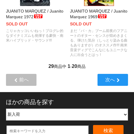
JUANITO MARQUEZ / Juanito
JUANITO MARQUEZ / Juanito
Marquez 1972
Marquez 1969
SOLD OUT
SOLD OUT
こりゃカッコいいねっ！プログレ的
まだ「パ・カ」ブーム前夜のフアニ
なダイナミズムも発揮する豪快・南
ートのギター・センスが煌めきまく
米ハイブリッド・サウンド!!!
る、弾けた気分（しっとり染みる曲
もありますが）のオススメ作!!! 南米
音楽ディグでこんなにもユニークな
人に出会うとはっ！
29
1
20
商品中
-
商品
前へ
次へ
ほかの商品を探す
検索