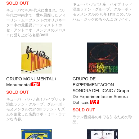
SOLD OUT
キューバ・ハバナ産！ハイブリッド
混血ラテン・グループ、グルーポ・
キューバで'40年代末に生まれ、'50
モヌメンタルの'76年1st!!! このアル
年代に中南米で一世を風靡したフィ
バム・ジャケめちゃんこカワイイ。
ーリン・ムーブメントのオリジネー
ター中の最重要アーティスト！ホ
セ・アントニオ・メンデスのメロメ
ロに盛り上がる名盤3rd!!!
GRUPO MONUMENTAL /
GRUPO DE
Monumental
EXPERIMENTACION
SONORA DEL ICAIC / Grupo
SOLD OUT
De Experimentacion Sonora
キューバ・ハバナ産！ハイブリッド
Del Icaic
混血ラテン・グループ、グルーポ・
モヌメンタルの2nd!!! ラテン・リズ
SOLD OUT
ムを強化した哀愁ロボトミー・ラテ
ラテン音楽界のキワを知るための珍
ンな内容。
品。