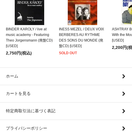
BINDER KAROLY / live at
INESS MEZEL / DEUX VOIX
ASHTRAY BO
music academy - Featuring
BERBERES AU RYTHME
With the M
Theo Jorgensmann (廃盤CD)
DES SONS DU MONDE (廃
[USED]
[USED]
盤CD) [USED]
2,200円(
2,750円(税込)
SOLD OUT
ホーム
カートを見る
特定商取引法に基づく表記
プライバシーポリシー