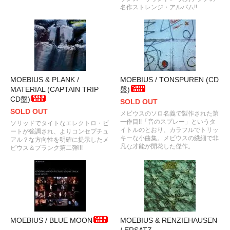
名作ストレンジ・アルバム!!
MOEBIUS & PLANK /
MOEBIUS / TONSPUREN (CD
MATERIAL (CAPTAIN TRIP
盤)
CD盤)
SOLD OUT
SOLD OUT
メビウスのソロ名義で製作された第
一作目!!「音のスプレー」というタ
ソリッドでタイトなエレクトロ・ビ
イトルのとおり、カラフルでトリッ
ートが強調され、よりコンセプチュ
キーな小曲集。メビウスの繊細で非
アル？な方向性を明確に提示したメ
凡な才能が開花した傑作。
ビウス＆プランク第二弾!!!
MOEBIUS / BLUE MOON
MOEBIUS & RENZIEHAUSEN
/ ERSATZ