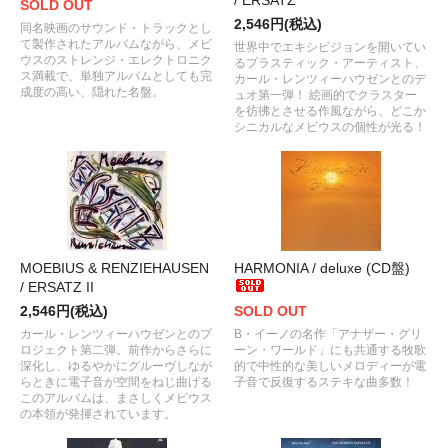
SOLD OUT
2,546円(税込)
同名映画のサウンド・トラックとし
て製作されたアルバムながら、メビ
世界中でエキシビジョンを開いてい
ウスのストレンジ・エレクトロニク
るプラスティック・アーティスト、
ス満載で、単独アルバムとしても完
カール・レンツィーハウゼンとのデ
成度の高い、隠れた名盤。
ュオ第一弾！ 絵画的でクラスター
を彷彿とさせる作風ながら、どこか
シニカルなメビウスの個性が光る！
MOEBIUS & RENZIEHAUSEN
HARMONIA / deluxe (CD盤)
/ ERSATZ II
2,546円(税込)
SOLD OUT
カール・レンツィーハウゼンとのプ
B・イーノの名作「アナザー・グリ
ロジェクト第二弾。前作からさらに
ーン・ワールド」にも共通する牧歌
深化し、ゆるやかにグルーヴしなが
的で中性的な美しいメロディーが電
らときに電子音が空間をねじ曲げる
子音で反復するステキな曲多数！
このアルバムは、まさしくメビウス
の本領が発揮されています。