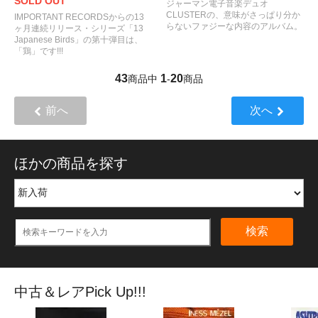
SOLD OUT
ジャーマン電子音楽デュオ
CLUSTERの、意味がさっぱり分か
IMPORTANT RECORDSからの13
らないファジーな内容のアルバム。
ヶ月連続リリース・シリーズ「13
Japanese Birds」の第十弾目は、
「鶏」です!!!
43
1
20
商品中
-
商品
前へ
次へ
ほかの商品を探す
検索
中古＆レアPick Up!!!