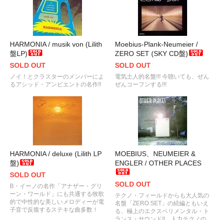
HARMONIA / musik von (Lilith
Moebius-Plank-Neumeier /
盤LP)
ZERO SET (SKY CD盤)
SOLD OUT
SOLD OUT
ノイ！とクラスターのメンバーによ
電気土人的名盤!!! 今聴いても、ぜん
るアシッド・アンビエントの名作!!
ぜんコーフンする!!!
HARMONIA / deluxe (Lilith LP
MOEBIUS、NEUMEIER &
盤)
ENGLER / OTHER PLACES
SOLD OUT
SOLD OUT
B・イーノの名作「アナザー・グリ
ーン・ワールド」にも共通する牧歌
テクノ・フィールドからも大人気の
的で中性的な美しいメロディーが電
名盤「ZERO SET」の続編ともいえ
子音で反復するステキな曲多数！
る、極上のエクスペリメンタル・ト
ランス・サウンド!! 人力テクノの