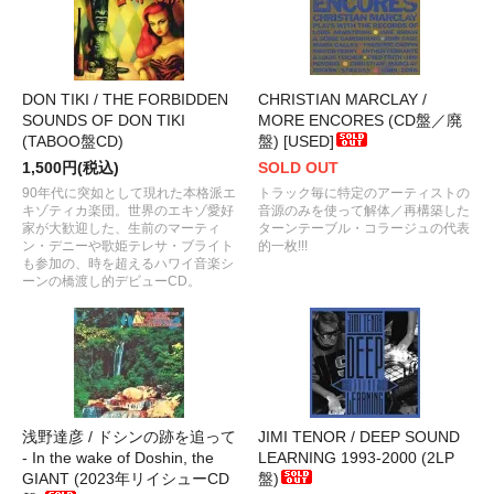
DON TIKI / THE FORBIDDEN
CHRISTIAN MARCLAY /
SOUNDS OF DON TIKI
MORE ENCORES (CD盤／廃
(TABOO盤CD)
盤) [USED]
1,500円(税込)
SOLD OUT
90年代に突如として現れた本格派エ
トラック毎に特定のアーティストの
キゾティカ楽団。世界のエキゾ愛好
音源のみを使って解体／再構築した
家が大歓迎した、生前のマーティ
ターンテーブル・コラージュの代表
ン・デニーや歌姫テレサ・ブライト
的一枚!!!
も参加の、時を超えるハワイ音楽シ
ーンの橋渡し的デビューCD。
浅野達彦 / ドシンの跡を追って
JIMI TENOR / DEEP SOUND
- In the wake of Doshin, the
LEARNING 1993-2000 (2LP
GIANT (2023年リイシューCD
盤)