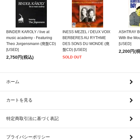
BINDER KAROLY / live at
INESS MEZEL / DEUX VOIX
ASHTRAY BO
music academy - Featuring
BERBERES AU RYTHME
With the M
Theo Jorgensmann (廃盤CD)
DES SONS DU MONDE (廃
[USED]
[USED]
盤CD) [USED]
2,200円(
2,750円(税込)
SOLD OUT
ホーム
カートを見る
特定商取引法に基づく表記
プライバシーポリシー