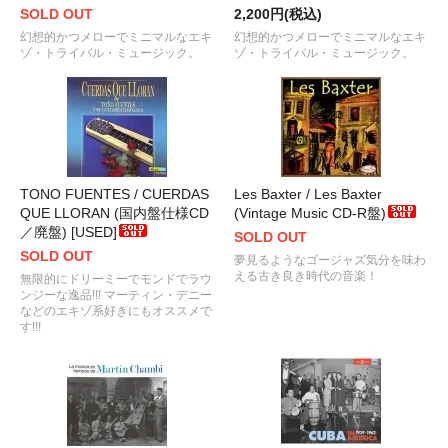
SOLD OUT
2,200円(税込)
幻想的かつメローでミニマルなエキ
幻想的かつメローでミニマルなエキ
ゾ・トライバル・ミュージック。
ゾ・トライバル・ミュージック。
TONO FUENTES / CUERDAS
Les Baxter / Les Baxter
QUE LLORAN (国内盤仕様CD
(Vintage Music CD-R盤)
／廃盤) [USED]
SOLD OUT
SOLD OUT
夢見るようなゴージャズ気分を味わ
える古き良き時代の音楽！
無限的にドリーミーでモンドでラウ
ンジーな逸品!!! マーティン・デニー
などのエキゾ系好きにもオススメで
す!!!