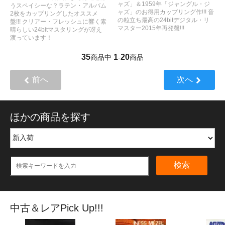
ャズ」＆1959年「ジャングル・ジ
うスペイシーな？ラテン・アルバム
ャズ」のお得用カップリング作!!! 音
2枚をカップリングしたオススメ
の粒立ち最高の24bitデジタル・リ
盤!!! クリアー・フレッシュに響く素
マスター2015年再発盤!!!
晴らしい24bitマスタリングが冴え
渡っています！
35
1
20
商品中
-
商品
前へ
次へ
ほかの商品を探す
検索
中古＆レアPick Up!!!