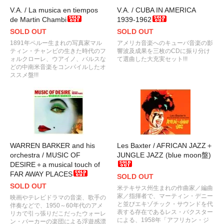
V.A. / La musica en tiempos
V.A. / CUBA IN AMERICA
de Martin Chambi
1939-1962
SOLD OUT
SOLD OUT
1891年ペルー生まれの写真家マル
アメリカ音楽へのキューバ音楽の影
ティン・チャンビの生きた時代のフ
響波及成果を三枚のCDに振り分け
ォルクローレ、ウアイノ、バルスな
て選曲した大充実セット!!!
どの中南米音楽をコンパイルしたオ
ススメ盤!!!
WARREN BARKER and his
Les Baxter / AFRICAN JAZZ＋
orchestra / MUSIC OF
JUNGLE JAZZ (blue moon盤)
DESIRE＋a musical touch of
FAR AWAY PLACES
SOLD OUT
SOLD OUT
米テキサス州生まれの作曲家／編曲
家／指揮者で、マーティン・デニー
映画やテレビドラマの音楽、歌手の
と並びエキゾチック・サウンドを代
伴奏などで、1950～60年代のアメ
表する存在であるレス・バクスター
リカで引っ張りだこだったウォーレ
による、1958年「アフリカン・ジ
ン・バーカーの楽団による浮遊感漂