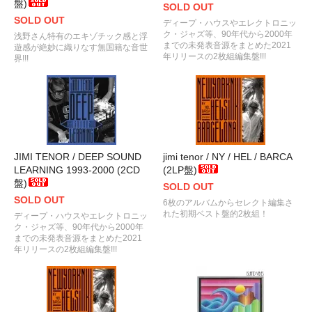
盤)
SOLD OUT
SOLD OUT
ディープ・ハウスやエレクトロニッ
ク・ジャズ等、90年代から2000年
浅野さん特有のエキゾチック感と浮
までの未発表音源をまとめた2021
遊感が絶妙に織りなす無国籍な音世
年リリースの2枚組編集盤!!!
界!!!
JIMI TENOR / DEEP SOUND
jimi tenor / NY / HEL / BARCA
LEARNING 1993-2000 (2CD
(2LP盤)
盤)
SOLD OUT
SOLD OUT
6枚のアルバムからセレクト編集さ
れた初期ベスト盤的2枚組！
ディープ・ハウスやエレクトロニッ
ク・ジャズ等、90年代から2000年
までの未発表音源をまとめた2021
年リリースの2枚組編集盤!!!