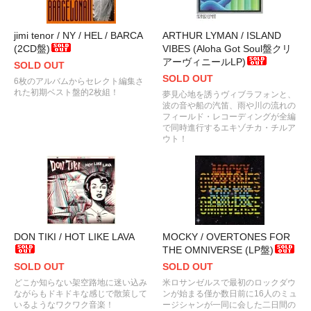
jimi tenor / NY / HEL / BARCA
ARTHUR LYMAN / ISLAND
(2CD盤)
VIBES (Aloha Got Soul盤クリ
アーヴィニールLP)
SOLD OUT
SOLD OUT
6枚のアルバムからセレクト編集さ
れた初期ベスト盤的2枚組！
夢見心地を誘うヴィブラフォンと、
波の音や船の汽笛、雨や川の流れの
フィールド・レコーディングが全編
で同時進行するエキゾチカ・チルア
ウト！
DON TIKI / HOT LIKE LAVA
MOCKY / OVERTONES FOR
THE OMNIVERSE (LP盤)
SOLD OUT
SOLD OUT
どこか知らない架空路地に迷い込み
米ロサンゼルスで最初のロックダウ
ながらもドキドキな感じで散策して
ンが始まる僅か数日前に16人のミュ
いるようなワクワク音楽！
ージシャンが一同に会した二日間の