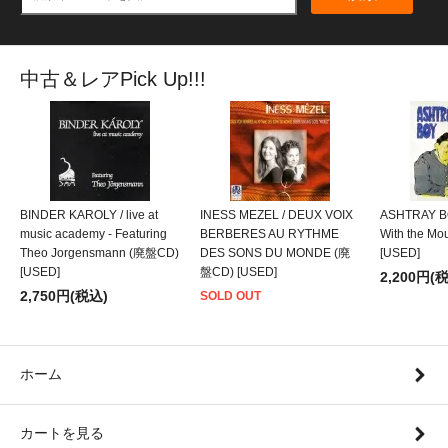
中古＆レアPick Up!!!
BINDER KAROLY / live at
INESS MEZEL / DEUX VOIX
ASHTRAY BO
music academy - Featuring
BERBERES AU RYTHME
With the M
Theo Jorgensmann (廃盤CD)
DES SONS DU MONDE (廃
[USED]
[USED]
盤CD) [USED]
2,200円(
2,750円(税込)
SOLD OUT
ホーム
カートを見る