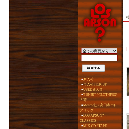
新入荷
再入荷PICK UP
USED新入荷
T-SHIRT / CLOTHES新
入荷
Mellow筋 / 高円寺バレ
アリック
LOS APSON?
CLASSICS
MIX CD / TAPE