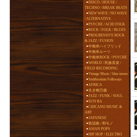
DISCO / HOUSE /
TECHNO / BREAK BEATS
NEW WAVE / NO WAVE
/ ALTERNATIVE
PSYCHE / ACID FOLK
ROCK / FOLK / BLUES
PROGRESSIVE ROCK
& JAZZ / FUSION
中南米ハイブリッド
中南米ルーツ
中南米ROCK / PSYCHE
WORLD / 民族音楽 /
FIELD RECORDING
Vintage Music / blue moon
Smithsonian Folkways
AFRICA
生き物万歳
JAZZ / FUNK / SOUL
SUN RA
CHICANO MUSIC &
ART
JAPANESE
歌謡曲 / 和モノ
ASIAN POPS
HIP HOP / ELECTRO