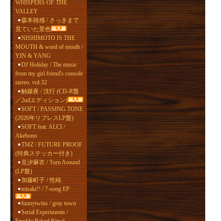
WHISPERS OF THE
VALLEY
森本雑感 / さっきまで
見ていた景色
NISHIMOTO IS THE
MOUTH & word of mouth /
YIN & YANG
DJ Holiday / The music
from my girl friend's console
stereo. vol.32
触媒夜 / 沈行 (CD-R盤
／2ndエディション)
SOFT / PASSING TONE
(2026年リプレスLP盤)
SOFT feat. ALCI /
Akebono
TMZ / FUTURE PROOF
(特典ステッカー付き)
見汐麻衣 / Turn Around
(LP盤)
加藤町子 / 性純
misaki!! / 7-song EP
funnytwins / gray town
Serial Experiments /