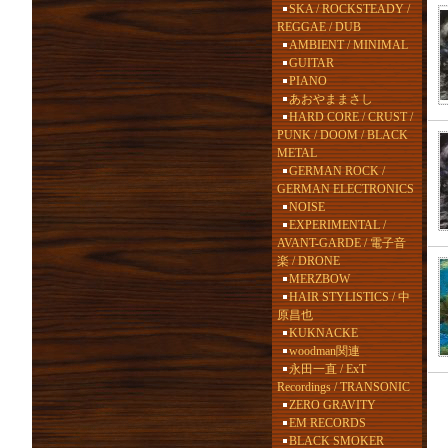
SKA / ROCKSTEADY /
REGGAE / DUB
AMBIENT / MINIMAL
GUITAR
PIANO
あおやままさし
HARD CORE / CRUST /
PUNK / DOOM / BLACK
METAL
GERMAN ROCK /
GERMAN ELECTRONICS
NOISE
EXPERIMENTAL /
AVANT-GARDE / 電子音
楽 / DRONE
MERZBOW
HAIR STYLISTICS / 中
原昌也
KUKNACKE
woodman関連
永田一直 / ExT
Recordings / TRANSONIC
ZERO GRAVITY
EM RECORDS
BLACK SMOKER