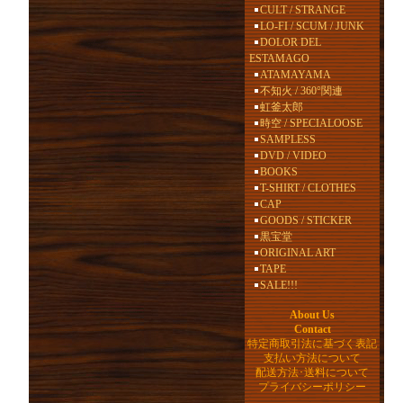
CULT / STRANGE
LO-FI / SCUM / JUNK
DOLOR DEL
ESTAMAGO
ATAMAYAMA
不知火 / 360°関連
虹釜太郎
時空 / SPECIALOOSE
SAMPLESS
DVD / VIDEO
BOOKS
T-SHIRT / CLOTHES
CAP
GOODS / STICKER
黒宝堂
ORIGINAL ART
TAPE
SALE!!!
About Us
Contact
特定商取引法に基づく表記
支払い方法について
配送方法･送料について
プライバシーポリシー