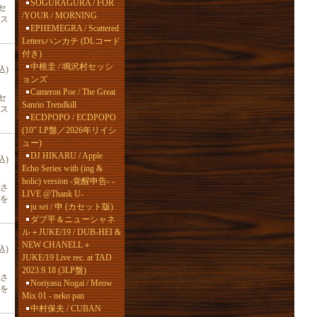
SOGURAGURA / FOR
セ
/YOUR / MORNING
ース
EPHEMEGRA / Scattered
Lettersハンカチ (DLコード
付き)
中根圭 / 鳴沢村セッシ
込)
ョンズ
Cameron Poe / The Great
セ
Sanrio Trendkill
ース
ECDPOPO / ECDPOPO
(10" LP盤／2026年リイシ
ュー)
DJ HIKARU / Apple
込)
Echo Series with (ing &
holic) version -覚醒申告- -
さ
LIVE @Thank U-
年を
ju sei / 申 (カセット版)
ダブ平＆ニューシャネ
ル＋JUKE/19 / DUB-HEI &
NEW CHANELL＋
込)
JUKE/19 Live rec. at TAD
2023.9.18 (3LP盤)
さ
Noriyasu Nogai / Meow
年を
Mix 01 - neko pan
中村保夫 / CUBAN