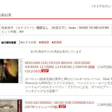
［
マイアカウン
検索結果
検索条件 [カテゴリー]：
指定なし
[検索文字]：
Series：MADE TO MEASURE
ヒット件数：
8
件
■おすすめ順
■価格順
■新着順
全 [8] 商品中 [1-8] 商品を表示しています
BENJAMIN LEW, STEVEN BROWN / DOUZIEME
JOURNEE: LE VERBE, LA PARURE, L'AMOUR (廃盤
2,342円(税
CD) [USED]
ヨーロッパ的未完成の美学に満ちたベルギーのレーベル、Made T
Measureから80年代にリリースされた、ベンジャミン・ルーと元
シードムーンのスティーブン・ブラウンによる、ヨーロピアン・
ァンタジックな小品集!!!
YASUAKI SHIMIZU / MUSIC FOR COMMERCIALS
2,380円(税
(2017年リイシューCD盤)