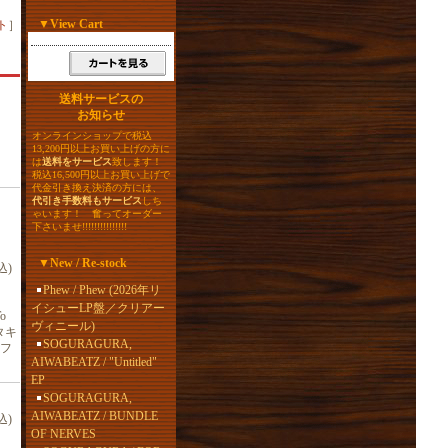
▼
View Cart
ト
］
送料サービスの
お知らせ
オンラインショップで税込
13,200円以上お買い上げの方に
は
送料をサービス
致します！
税込16,500円以上お買い上げで
代金引き換え決済の方には、
代引き手数料もサービス
しち
ゃいます！ 奮ってオーダー
下さいませ!!!!!!!!!!!!!!!
▼
New / Re-stock
込)
Phew / Phew (2026年リ
イシューLP盤／クリアー
o
ヴィニール)
タキ
SOGURAGURA,
フ
AIWABEATZ / "Untitled"
EP
SOGURAGURA,
AIWABEATZ / BUNDLE
込)
OF NERVES