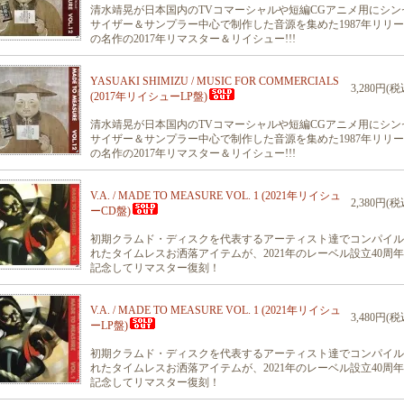
清水靖晃が日本国内のTVコマーシャルや短編CGアニメ用にシン
サイザー＆サンプラー中心で制作した音源を集めた1987年リリ
の名作の2017年リマスター＆リイシュー!!!
YASUAKI SHIMIZU / MUSIC FOR COMMERCIALS
3,280円(税
(2017年リイシューLP盤)
清水靖晃が日本国内のTVコマーシャルや短編CGアニメ用にシン
サイザー＆サンプラー中心で制作した音源を集めた1987年リリ
の名作の2017年リマスター＆リイシュー!!!
V.A. / MADE TO MEASURE VOL. 1 (2021年リイシュ
2,380円(税
ーCD盤)
初期クラムド・ディスクを代表するアーティスト達でコンパイル
れたタイムレスお洒落アイテムが、2021年のレーベル設立40周
記念してリマスター復刻！
V.A. / MADE TO MEASURE VOL. 1 (2021年リイシュ
3,480円(税
ーLP盤)
初期クラムド・ディスクを代表するアーティスト達でコンパイル
れたタイムレスお洒落アイテムが、2021年のレーベル設立40周
記念してリマスター復刻！