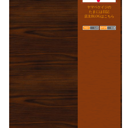
ヤマベケイジの
たまには日記
店主BLOGはこちら