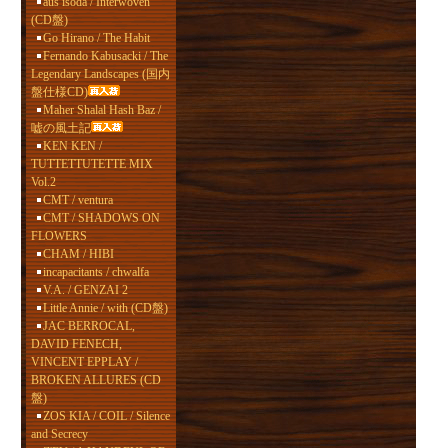
aus isoda / Interwoven
(CD盤)
Go Hirano / The Habit
Fernando Kabusacki / The
Legendary Landscapes (国内
盤仕様CD)
Maher Shalal Hash Baz /
嘘の風土記
KEN KEN /
TUTTETTUTETTE MIX
Vol.2
CMT / ventura
CMT / SHADOWS ON
FLOWERS
CHAM / HIBI
incapacitants / chwalfa
V.A. / GENZAI 2
Little Annie / with (CD盤)
JAC BERROCAL,
DAVID FENECH,
VINCENT EPPLAY /
BROKEN ALLURES (CD
盤)
ZOS KIA / COIL / Silence
and Secrecy