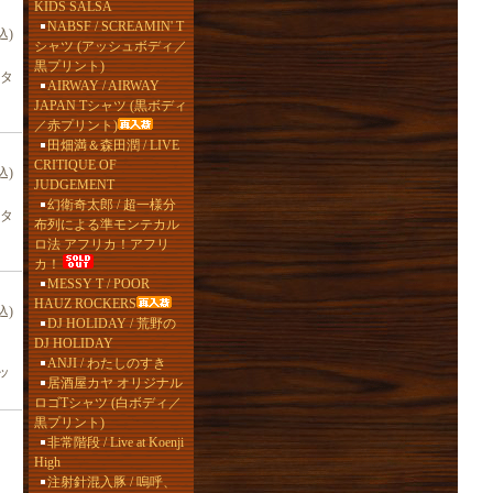
KIDS SALSA
NABSF / SCREAMIN' T
込)
シャツ (アッシュボディ／
黒プリント)
スタ
AIRWAY / AIRWAY
JAPAN Tシャツ (黒ボディ
／赤プリント)
田畑満＆森田潤 / LIVE
CRITIQUE OF
込)
JUDGEMENT
幻衛奇太郎 / 超一様分
スタ
布列による準モンテカル
ロ法 アフリカ！アフリ
カ！
MESSY T / POOR
HAUZ ROCKERS
込)
DJ HOLIDAY / 荒野の
DJ HOLIDAY
ANJI / わたしのすき
ッ
居酒屋カヤ オリジナル
ロゴTシャツ (白ボディ／
黒プリント)
非常階段 / Live at Koenji
High
注射針混入豚 / 嗚呼、