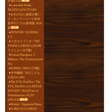
FOREVER
Controlled Death /
DEATH SANCTUARY
おれの心に絨毯を敷い
て - キングジョーと松永
良平のソウル多情旅 2026
春
DOWSER / SCHEMA
1+2
コサカイフミオ / THE
WARM GARDEN (2026年
リイシュー2LP盤)
Gensai Hasegawa, T.
Mikawa / The Unstructurized
Sea
KiMiMi / ИМА (LP盤)
空中睡眠 / 2025こども
の日Live Mix
The EViL HooDoo / The
EViL HooDoo in GARAGE
ROCKIN' CRAZE live at
Shimokitazawa SLiTS
1995.8/20
Molder / Equatorial Beans
LORELAI GUMENI /