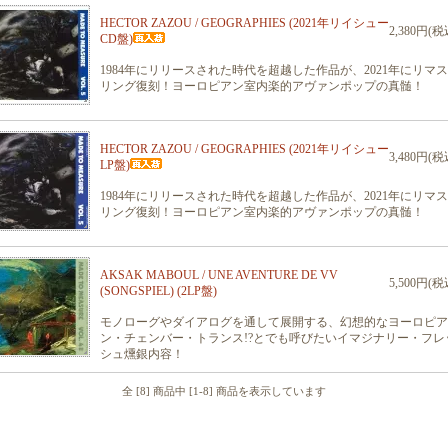
HECTOR ZAZOU / GEOGRAPHIES (2021年リイシュー
2,380円(税
CD盤)
1984年にリリースされた時代を超越した作品が、2021年にリマ
リング復刻！ヨーロピアン室内楽的アヴァンポップの真髄！
HECTOR ZAZOU / GEOGRAPHIES (2021年リイシュー
3,480円(税
LP盤)
1984年にリリースされた時代を超越した作品が、2021年にリマ
リング復刻！ヨーロピアン室内楽的アヴァンポップの真髄！
AKSAK MABOUL / UNE AVENTURE DE VV
5,500円(税
(SONGSPIEL) (2LP盤)
モノローグやダイアログを通して展開する、幻想的なヨーロピア
ン・チェンバー・トランス!?とでも呼びたいイマジナリー・フレ
シュ燻銀内容！
全 [8] 商品中 [1-8] 商品を表示しています