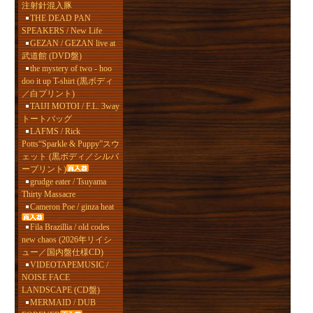
注射針混入豚
THE DEAD PAN
SPEAKERS / New Life
GEZAN / GEZAN live at
武道館 (DVD盤)
the mystery of two - hoo
doo it up T-shirt (黒ボディ
／白プリント)
TAIJI MOTOI / F.L. 3way
トートバッグ
LAFMS / Rick
Potts“Sparkle & Puppy”スウ
ェット (黒ボディ／シルバ
ープリント)
grudge eater / Tsuyama
Thirty Massacre
Cameron Poe / ginza heat
Fila Brazillia / old codes
new chaos (2026年リイシ
ュー／国内盤仕様CD)
VIDEOTAPEMUSIC /
NOISE FACE
LANDSCAPE (CD盤)
MERMAID / DUB