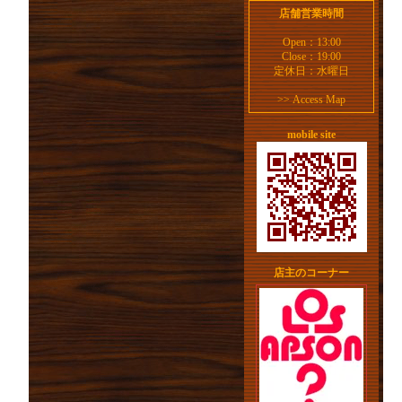
店舗営業時間
Open：13:00
Close：19:00
定休日：水曜日
>>
Access Map
mobile site
店主のコーナー