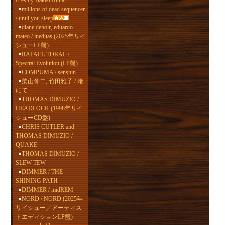
Freshly Baked Ritual
millions of dead sequencer
/ until you sleep
diane denoir, eduardo
mateo / ineditas (2025年リイ
シューLP盤)
RAFAEL TORAL /
Spectral Evolution (LP盤)
COMPUMA / senshin
柴山伸二, 竹田雅子 / 渚
にて
THOMAS DIMUZIO /
HEADLOCK (1998年リイ
シューCD盤)
CHRIS CUTLER and
THOMAS DIMUZIO /
QUAKE
THOMAS DIMUZIO /
SLEW TEW
DIMMER / THE
SHINING PATH
DIMMER / midREM
NORD / NORD (2025年
リイシュー／アーティス
トエディションLP盤)