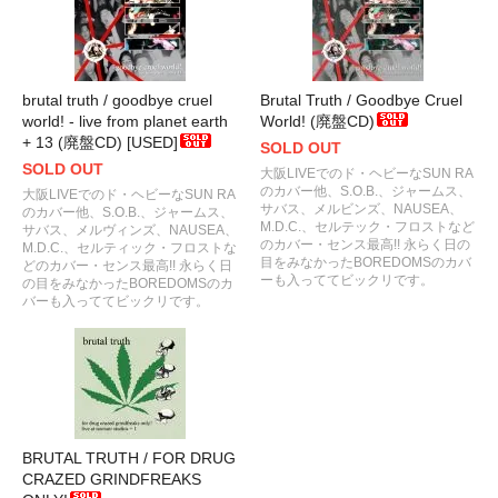
brutal truth / goodbye cruel
Brutal Truth / Goodbye Cruel
world! - live from planet earth
World! (廃盤CD)
+ 13 (廃盤CD) [USED]
SOLD OUT
SOLD OUT
大阪LIVEでのド・ヘビーなSUN RA
のカバー他、S.O.B.、ジャームス、
大阪LIVEでのド・ヘビーなSUN RA
サバス、メルビンズ、NAUSEA、
のカバー他、S.O.B.、ジャームス、
M.D.C.、セルテック・フロストなど
サバス、メルヴィンズ、NAUSEA、
のカバー・センス最高!! 永らく日の
M.D.C.、セルティック・フロストな
目をみなかったBOREDOMSのカバ
どのカバー・センス最高!! 永らく日
ーも入っててビックリです。
の目をみなかったBOREDOMSのカ
バーも入っててビックリです。
BRUTAL TRUTH / FOR DRUG
CRAZED GRINDFREAKS