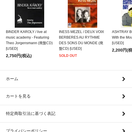
BINDER KAROLY / live at
INESS MEZEL / DEUX VOIX
ASHTRAY BO
music academy - Featuring
BERBERES AU RYTHME
With the M
Theo Jorgensmann (廃盤CD)
DES SONS DU MONDE (廃
[USED]
[USED]
盤CD) [USED]
2,200円(
2,750円(税込)
SOLD OUT
ホーム
カートを見る
特定商取引法に基づく表記
プライバシーポリシー