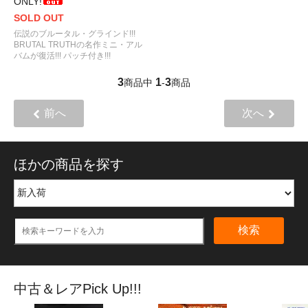
ONLY!
SOLD OUT
伝説のブルータル・グラインド!!!
BRUTAL TRUTHの名作ミニ・アル
バムが復活!!! パッチ付き!!!
3
1
3
商品中
-
商品
前へ
次へ
ほかの商品を探す
検索
中古＆レアPick Up!!!