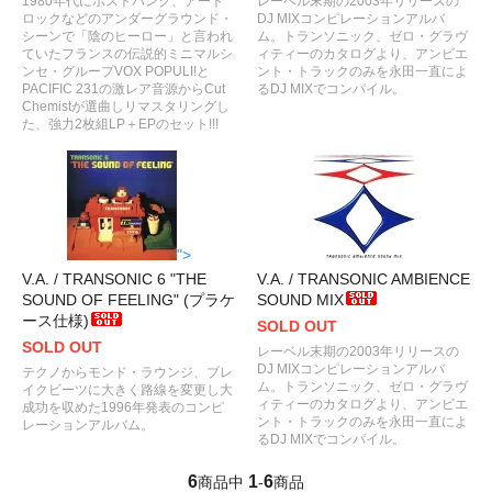
1980年代にポストパンク、アート
レーベル末期の2003年リリースの
ロックなどのアンダーグラウンド・
DJ MIXコンピレーションアルバ
シーンで「陰のヒーロー」と言われ
ム。トランソニック、ゼロ・グラヴ
ていたフランスの伝説的ミニマルシ
ィティーのカタログより、アンビエ
ンセ・グループVOX POPULI!と
ント・トラックのみを永田一直によ
PACIFIC 231の激レア音源からCut
るDJ MIXでコンパイル。
Chemistが選曲しリマスタリングし
た、強力2枚組LP＋EPのセット!!!
">
V.A. / TRANSONIC 6 "THE
V.A. / TRANSONIC AMBIENCE
SOUND OF FEELING" (プラケ
SOUND MIX
ース仕様)
SOLD OUT
SOLD OUT
レーベル末期の2003年リリースの
DJ MIXコンピレーションアルバ
テクノからモンド・ラウンジ、ブレ
ム。トランソニック、ゼロ・グラヴ
イクビーツに大きく路線を変更し大
ィティーのカタログより、アンビエ
成功を収めた1996年発表のコンピ
ント・トラックのみを永田一直によ
レーションアルバム。
るDJ MIXでコンパイル。
6
1
6
商品中
-
商品