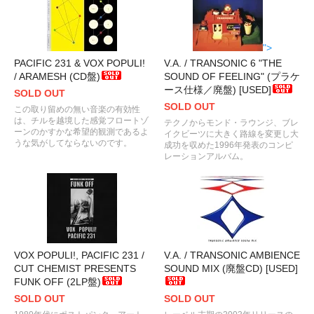
">
PACIFIC 231 & VOX POPULI!
V.A. / TRANSONIC 6 "THE
/ ARAMESH (CD盤)
SOUND OF FEELING" (プラケ
ース仕様／廃盤) [USED]
SOLD OUT
SOLD OUT
この取り留めの無い音楽の有効性
は、チルを越境した感覚フロートゾ
テクノからモンド・ラウンジ、ブレ
ーンのかすかな希望的観測であるよ
イクビーツに大きく路線を変更し大
うな気がしてならないのです。
成功を収めた1996年発表のコンピ
レーションアルバム。
VOX POPULI!, PACIFIC 231 /
V.A. / TRANSONIC AMBIENCE
CUT CHEMIST PRESENTS
SOUND MIX (廃盤CD) [USED]
FUNK OFF (2LP盤)
SOLD OUT
SOLD OUT