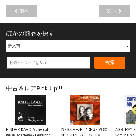
前へ
次へ
ほかの商品を探す
検索
中古＆レアPick Up!!!
BINDER KAROLY / live at
INESS MEZEL / DEUX VOIX
ASHTRAY BO
music academy - Featuring
BERBERES AU RYTHME
With the M