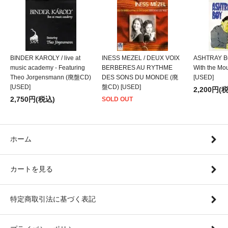
BINDER KAROLY / live at
INESS MEZEL / DEUX VOIX
ASHTRAY BO
music academy - Featuring
BERBERES AU RYTHME
With the M
Theo Jorgensmann (廃盤CD)
DES SONS DU MONDE (廃
[USED]
[USED]
盤CD) [USED]
2,200円(
2,750円(税込)
SOLD OUT
ホーム
カートを見る
特定商取引法に基づく表記