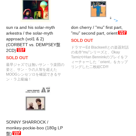
">
sun ra and his solar-myth
don cherry / "mu" first part,
arkestra / the solar-myth
"mu" second part, orient
approach (vol1 & 2)
SOLD OUT
(CORBETT vs. DEMPSEY盤
ドラマーEd Blackwellとの楽器対話
2CD)
の名作“mu”シリーズと、Okay
TamizやHan Benninkのプレイをフ
SOLD OUT
ィーチャーした「orient」をカップ
最早ジャズでは無いサン・ラ楽団の
リングした二枚組CD!!!
姿と、サン・ラの人智を超えた
MOOGシンセソロを確認できるサ
ン・ラ上級編！
SONNY SHARROCK /
monkey-pockie-boo (180g LP
盤)