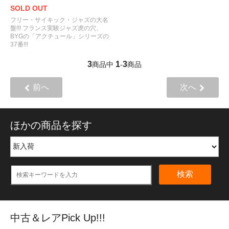
SOLD OUT
フリー・サイキック・ジャズの大名
盤!!! フランス実験ジャズ虎の穴、
BYGの「アクチュール」シリーズの
37番!!!
3
1
3
商品中
-
商品
前へ
次へ
ほかの商品を探す
検索
中古＆レアPick Up!!!