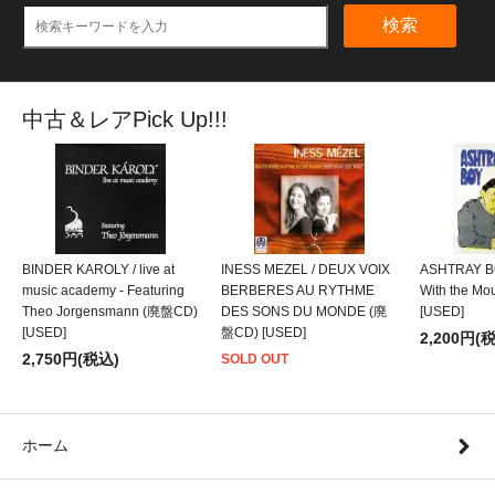
検索
中古＆レアPick Up!!!
BINDER KAROLY / live at
INESS MEZEL / DEUX VOIX
ASHTRAY BO
music academy - Featuring
BERBERES AU RYTHME
With the M
Theo Jorgensmann (廃盤CD)
DES SONS DU MONDE (廃
[USED]
[USED]
盤CD) [USED]
2,200円(
2,750円(税込)
SOLD OUT
ホーム