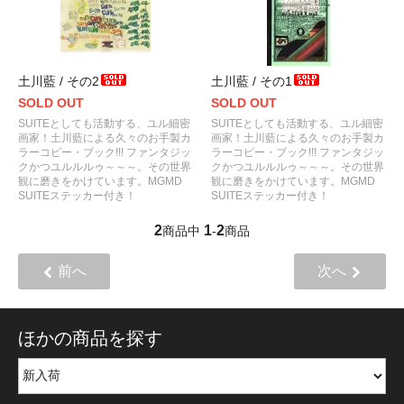
土川藍 / その2
土川藍 / その1
SOLD OUT
SOLD OUT
SUITEとしても活動する、ユル細密
SUITEとしても活動する、ユル細密
画家！土川藍による久々のお手製カ
画家！土川藍による久々のお手製カ
ラーコピー・ブック!!! ファンタジッ
ラーコピー・ブック!!! ファンタジッ
クかつユルルルゥ～～～。その世界
クかつユルルルゥ～～～。その世界
観に磨きをかけています。MGMD
観に磨きをかけています。MGMD
SUITEステッカー付き！
SUITEステッカー付き！
2
1
2
商品中
-
商品
前へ
次へ
ほかの商品を探す