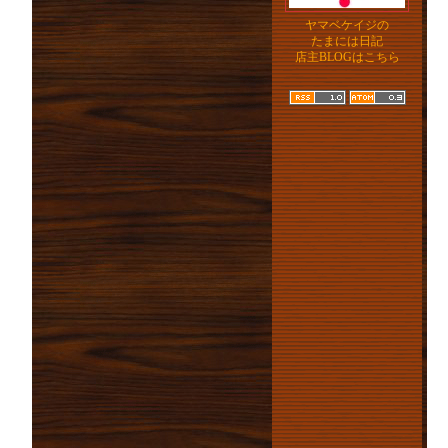
ヤマベケイジの
たまには日記
店主BLOGはこちら