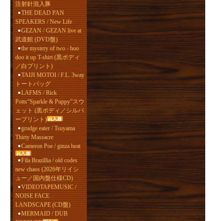
注射針混入豚
THE DEAD PAN
SPEAKERS / New Life
GEZAN / GEZAN live at
武道館 (DVD盤)
the mystery of two - hoo
doo it up T-shirt (黒ボディ
／白プリント)
TAIJI MOTOI / F.L. 3way
トートバッグ
LAFMS / Rick
Potts“Sparkle & Puppy”スウ
ェット (黒ボディ／シルバ
ープリント)
grudge eater / Tsuyama
Thirty Massacre
Cameron Poe / ginza heat
Fila Brazillia / old codes
new chaos (2026年リイシ
ュー／国内盤仕様CD)
VIDEOTAPEMUSIC /
NOISE FACE
LANDSCAPE (CD盤)
MERMAID / DUB