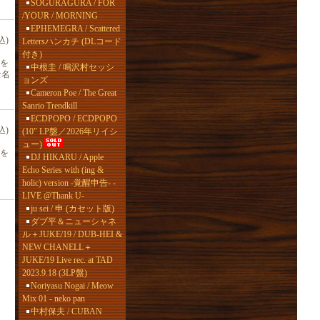
SOGURAGURA / FOR
/YOUR / MORNING
EPHEMEGRA / Scattered
込)
Lettersハンカチ (DLコード
付き)
を
中根圭 / 鳴沢村セッシ
な名
ョンズ
Cameron Poe / The Great
Sanrio Trendkill
ECDPOPO / ECDPOPO
込)
(10" LP盤／2026年リイシ
ュー)
を
DJ HIKARU / Apple
Echo Series with (ing &
holic) version -覚醒申告- -
LIVE @Thank U-
ju sei / 申 (カセット版)
ダブ平＆ニューシャネ
ル＋JUKE/19 / DUB-HEI &
NEW CHANELL＋
JUKE/19 Live rec. at TAD
2023.9.18 (3LP盤)
Noriyasu Nogai / Meow
Mix 01 - neko pan
中村保夫 / CUBAN