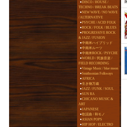
DISCO / HOUSE /
TECHNO / BREAK BEATS
NEW WAVE / NO WAVE
/ ALTERNATIVE
PSYCHE / ACID FOLK
ROCK / FOLK / BLUES
PROGRESSIVE ROCK
& JAZZ / FUSION
中南米ハイブリッド
中南米ルーツ
中南米ROCK / PSYCHE
WORLD / 民族音楽 /
FIELD RECORDING
Vintage Music / blue moon
Smithsonian Folkways
AFRICA
生き物万歳
JAZZ / FUNK / SOUL
SUN RA
CHICANO MUSIC &
ART
JAPANESE
歌謡曲 / 和モノ
ASIAN POPS
HIP HOP / ELECTRO