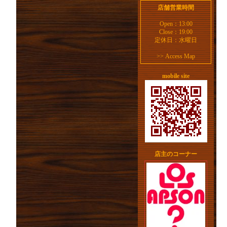
店舗営業時間
Open：13:00
Close：19:00
定休日：水曜日
>>
Access Map
mobile site
店主のコーナー