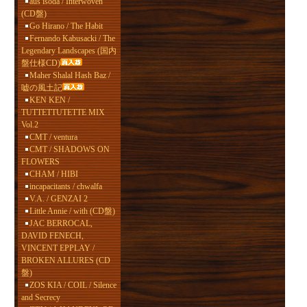
aus isoda / Interwoven
(CD盤)
Go Hirano / The Habit
Fernando Kabusacki / The
Legendary Landscapes (国内
盤仕様CD)
Maher Shalal Hash Baz /
嘘の風土記
KEN KEN /
TUTTETTUTETTE MIX
Vol.2
CMT / ventura
CMT / SHADOWS ON
FLOWERS
CHAM / HIBI
incapacitants / chwalfa
V.A. / GENZAI 2
Little Annie / with (CD盤)
JAC BERROCAL,
DAVID FENECH,
VINCENT EPPLAY /
BROKEN ALLURES (CD
盤)
ZOS KIA / COIL / Silence
and Secrecy