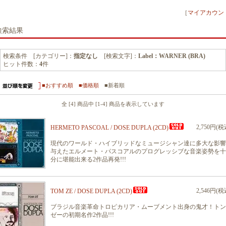
［
マイアカウン
検索結果
検索条件 [カテゴリー]：
指定なし
[検索文字]：
Label：WARNER (BRA)
ヒット件数：
4
件
■おすすめ順
■価格順
■新着順
全 [4] 商品中 [1-4] 商品を表示しています
2,750円(税
HERMETO PASCOAL / DOSE DUPLA (2CD)
現代のワールド・ハイブリッドなミュージシャン達に多大な影響
与えたエルメート・パスコアルのプログレッシブな音楽姿勢を十
分に堪能出来る2作品再発!!!
2,546円(税
TOM ZE / DOSE DUPLA (2CD)
ブラジル音楽革命トロピカリア・ムーブメント出身の鬼才！トン
ゼーの初期名作2作品!!!