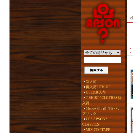
新入荷
再入荷PICK UP
USED新入荷
T-SHIRT / CLOTHES新
入荷
Mellow筋 / 高円寺バレ
アリック
LOS APSON?
CLASSICS
MIX CD / TAPE