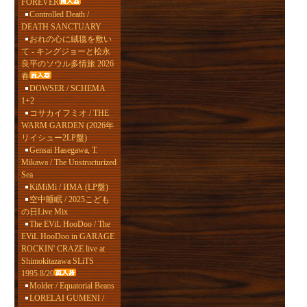
FOREVER
Controlled Death /
DEATH SANCTUARY
おれの心に絨毯を敷い
て - キングジョーと松永
良平のソウル多情旅 2026
春
DOWSER / SCHEMA
1+2
コサカイフミオ / THE
WARM GARDEN (2026年
リイシュー2LP盤)
Gensai Hasegawa, T.
Mikawa / The Unstructurized
Sea
KiMiMi / ИМА (LP盤)
空中睡眠 / 2025こども
の日Live Mix
The EViL HooDoo / The
EViL HooDoo in GARAGE
ROCKIN' CRAZE live at
Shimokitazawa SLiTS
1995.8/20
Molder / Equatorial Beans
LORELAI GUMENI /