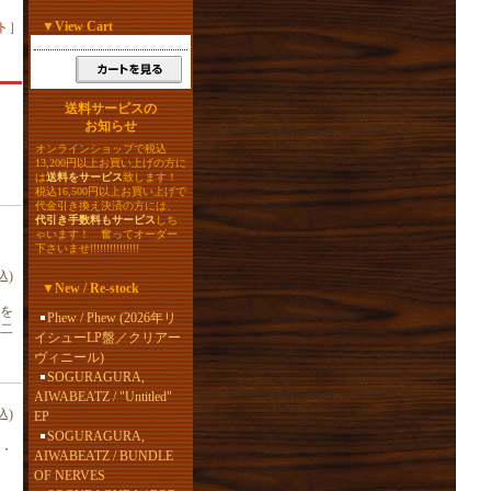
▼
View Cart
ト
］
送料サービスの
お知らせ
オンラインショップで税込
13,200円以上お買い上げの方に
は
送料をサービス
致します！
税込16,500円以上お買い上げで
代金引き換え決済の方には、
代引き手数料もサービス
しち
ゃいます！ 奮ってオーダー
下さいませ!!!!!!!!!!!!!!!
込)
▼
New / Re-stock
を
Phew / Phew (2026年リ
二
イシューLP盤／クリアー
ヴィニール)
SOGURAGURA,
AIWABEATZ / "Untitled"
込)
EP
SOGURAGURA,
・
AIWABEATZ / BUNDLE
OF NERVES