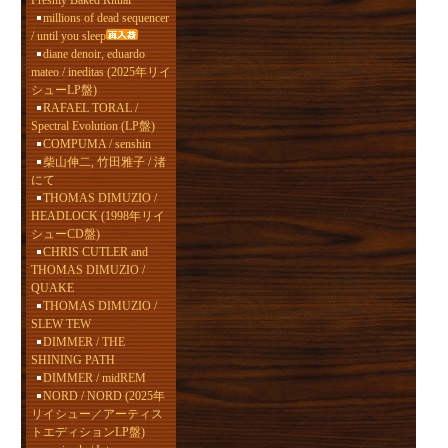
Freshly Baked Ritual
millions of dead sequencer
/ until you sleep
diane denoir, eduardo
mateo / ineditas (2025年リイ
シューLP盤)
RAFAEL TORAL /
Spectral Evolution (LP盤)
COMPUMA / senshin
柴山伸二, 竹田雅子 / 渚
にて
THOMAS DIMUZIO /
HEADLOCK (1998年リイ
シューCD盤)
CHRIS CUTLER and
THOMAS DIMUZIO /
QUAKE
THOMAS DIMUZIO /
SLEW TEW
DIMMER / THE
SHINING PATH
DIMMER / midREM
NORD / NORD (2025年
リイシュー／アーティス
トエディションLP盤)