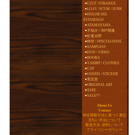
CULT / STRANGE
LO-FI / SCUM / JUNK
DOLOR DEL
ESTAMAGO
ATAMAYAMA
不知火 / 360°関連
虹釜太郎
時空 / SPECIALOOSE
SAMPLESS
DVD / VIDEO
BOOKS
T-SHIRT / CLOTHES
CAP
GOODS / STICKER
黒宝堂
ORIGINAL ART
TAPE
SALE!!!
About Us
Contact
特定商取引法に基づく表記
支払い方法について
配送方法･送料について
プライバシーポリシー