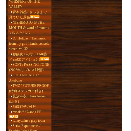
WHISPERS OF THE
VALLEY
森本雑感 / さっきまで
見ていた景色
NISHIMOTO IS THE
MOUTH & word of mouth /
YIN & YANG
DJ Holiday / The music
from my girl friend's console
stereo. vol.32
触媒夜 / 沈行 (CD-R盤
／2ndエディション)
SOFT / PASSING TONE
(2026年リプレスLP盤)
SOFT feat. ALCI /
Akebono
TMZ / FUTURE PROOF
(特典ステッカー付き)
見汐麻衣 / Turn Around
(LP盤)
加藤町子 / 性純
misaki!! / 7-song EP
funnytwins / gray town
Serial Experiments /