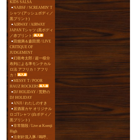
KIDS SALSA
NABSF / SCREAMIN' T
シャツ (アッシュボディ／
黒プリント)
AIRWAY / AIRWAY
JAPAN Tシャツ (黒ボディ
／赤プリント)
田畑満＆森田潤 / LIVE
CRITIQUE OF
JUDGEMENT
幻衛奇太郎 / 超一様分
布列による準モンテカル
ロ法 アフリカ！アフリ
カ！
MESSY T / POOR
HAUZ ROCKERS
DJ HOLIDAY / 荒野の
DJ HOLIDAY
ANJI / わたしのすき
居酒屋カヤ オリジナル
ロゴTシャツ (白ボディ／
黒プリント)
非常階段 / Live at Koenji
High
注射針混入豚 / 嗚呼、