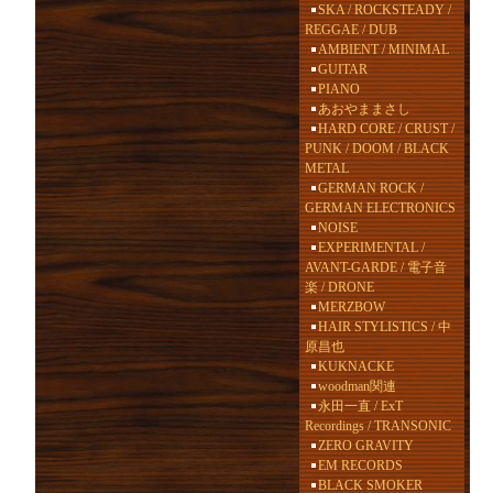
SKA / ROCKSTEADY /
REGGAE / DUB
AMBIENT / MINIMAL
GUITAR
PIANO
あおやままさし
HARD CORE / CRUST /
PUNK / DOOM / BLACK
METAL
GERMAN ROCK /
GERMAN ELECTRONICS
NOISE
EXPERIMENTAL /
AVANT-GARDE / 電子音
楽 / DRONE
MERZBOW
HAIR STYLISTICS / 中
原昌也
KUKNACKE
woodman関連
永田一直 / ExT
Recordings / TRANSONIC
ZERO GRAVITY
EM RECORDS
BLACK SMOKER