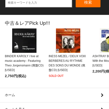
検索
中古＆レアPick Up!!!
BINDER KAROLY / live at
INESS MEZEL / DEUX VOIX
ASHTRAY BO
music academy - Featuring
BERBERES AU RYTHME
With the M
Theo Jorgensmann (廃盤CD)
DES SONS DU MONDE (廃
[USED]
[USED]
盤CD) [USED]
2,200円(
2,750円(税込)
SOLD OUT
ホーム