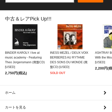
中古＆レアPick Up!!!
BINDER KAROLY / live at
INESS MEZEL / DEUX VOIX
ASHTRAY BO
music academy - Featuring
BERBERES AU RYTHME
With the M
Theo Jorgensmann (廃盤CD)
DES SONS DU MONDE (廃
[USED]
[USED]
盤CD) [USED]
2,200円(
2,750円(税込)
SOLD OUT
ホーム
カートを見る