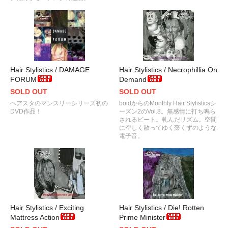
Hair Stylistics / DAMAGE
Hair Stylistics / Necrophillia On
FORUM
Demand
SOLD OUT
SOLD OUT
ヘアスタのマンスリーシリーズ初の
boidからのMonthly Hair Stylisticsシ
DVD作品！
ーズン2のVol.8。無感情に打ち鳴ら
されるビート。軋んだリズム。空間
に空しく散ってゆく藻くずのような
電子音。
Hair Stylistics / Exciting
Hair Stylistics / Die! Rotten
Mattress Action
Prime Minister