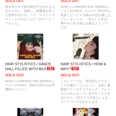
SOLD OUT
SOLD OUT
誰が作り手で誰が聴き手なのかさえ
boidからのMonthly Hair Stylisticsシ
分からない。倒錯し、距離感を失っ
ーズン2のVol.6。とにかく2014年も
た世界が広がる。ヘア・スタイリス
疾走したヘアスタ絡みの念を感じよ
ティックスのもうひとつのビート・
うとしましたが、一切ないですね。
アルバム。
爽やかに吹き抜ける風のよう（？）
です。
HAIR STYLISTICS / DANCE
HAIR STYLISTICS / HOW &
HALL FILLED WITH BILE
WHY?
SOLD OUT
SOLD OUT
boidからのMonthly Hair Stylisticsシ
このシリーズは、現代的なマスタリ
ーズン2のVol.5。初回入荷分のみ消
ングを施すことによって、完全に最
費税サービス！
新版テクノやオブスキュア・ブレイ
クスに仕上がっています!!! ジャケを
広げると、A3サイズの本人による
アートワークが広がります。