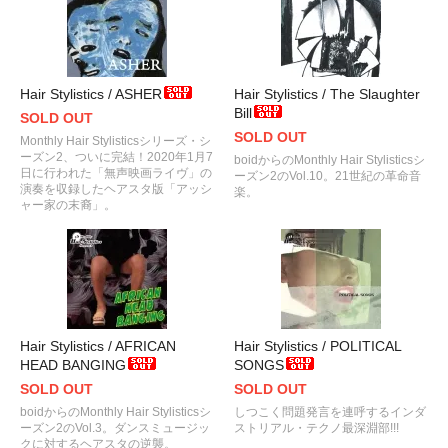
Hair Stylistics / ASHER
Hair Stylistics / The Slaughter
Bill
SOLD OUT
SOLD OUT
Monthly Hair Stylisticsシリーズ・シ
ーズン2、ついに完結！2020年1月7
boidからのMonthly Hair Stylisticsシ
日に行われた「無声映画ライヴ」の
ーズン2のVol.10。21世紀の革命音
演奏を収録したヘアスタ版「アッシ
楽。
ャー家の末裔」。
Hair Stylistics / AFRICAN
Hair Stylistics / POLITICAL
HEAD BANGING
SONGS
SOLD OUT
SOLD OUT
boidからのMonthly Hair Stylisticsシ
しつこく問題発言を連呼するインダ
ーズン2のVol.3。ダンスミュージッ
ストリアル・テクノ最深淵部!!!
クに対するヘアスタの逆襲。