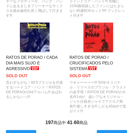
チーなメロディーが、パンク・バン
ラインドコア・バンド!!! 究極に
ドにあるまじきフリーキーなサック
1036曲収録したファンにはたまら
スを絡め歯切れ良く飛ばして行きま
ない特盛BOXセット!!!!! ブックレッ
す!!!
ト付き!!!
RATOS DE PORAO / CADA
RATOS DE PORAO /
DIA MAIS SUJO E
CRUCIFICADOS PELO
AGRESSIVO
SISTEMA
SOLD OUT
SOLD OUT
言わずもがな！80'Sブラジルを代表
ウギャーーーー!!! '83年オリジナ
するハードコア・バンド！RATOS
ル・リリースのブラジル・クラスト
DE PORAOの3rdアルバム!!! あばれ
の金字塔！RATOS DE PORAOの大
るしかないっ!!!
名作1stが、超レアなオリジナル・
ジャケ仕様赤ジャケでアナログ再
発!!! 嬉しすぎる!!! しかも45rpmで音
がイイ!!!
197
41
60
商品中
-
商品