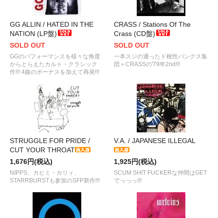
GG ALLIN / HATED IN THE
CRASS / Stations Of The
NATION (LP盤)
Crass (CD盤)
SOLD OUT
SOLD OUT
GGのパフォーマンスを様々な角度
一本スジの通ったド根性パンクス集
からとらえたカルト・クラシック
団＝CRASSの'79年2nd!!!
作!!! 4曲のボーナスを加えて再発!!!
STRUGGLE FOR PRIDE /
V.A. / JAPANESE ILLEGAL
CUT YOUR THROAT
1,676円(税込)
1,925円(税込)
NIPPS、カヒミ・カリィ、
SCUM SHIT FUCKERな仲間はGET
STARRBURSTも参加のSFP新作!!!
でっっっ!!!