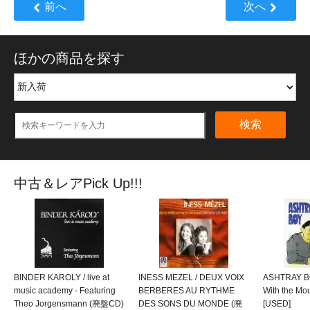
前へ
次へ
ほかの商品を探す
検索
中古＆レアPick Up!!!
BINDER KAROLY / live at
INESS MEZEL / DEUX VOIX
ASHTRAY BO
music academy - Featuring
BERBERES AU RYTHME
With the M
Theo Jorgensmann (廃盤CD)
DES SONS DU MONDE (廃
[USED]