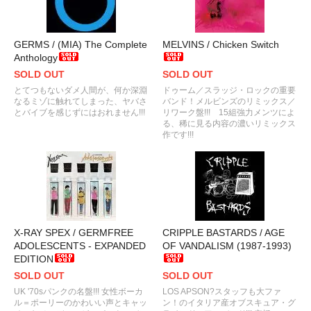
GERMS / (MIA) The Complete
MELVINS / Chicken Switch
Anthology
SOLD OUT
SOLD OUT
とてつもないダメ人間が、何か深淵
ドゥーム／スラッジ・ロックの重要
なるミゾに触れてしまった、ヤバさ
バンド！メルビンズのリミックス／
とバイブを感じずにはおれません!!!
リワーク盤!!! 15組強力メンツによ
る、稀に見る内容の濃いリミックス
作です!!!
X-RAY SPEX / GERMFREE
CRIPPLE BASTARDS / AGE
ADOLESCENTS - EXPANDED
OF VANDALISM (1987-1993)
EDITION
SOLD OUT
SOLD OUT
UK '70sパンクの名盤!!! 女性ボーカ
LOS APSON?スタッフも大ファ
ル＝ポーリーのかわいい声とキャッ
ン！のイタリア産オブスキュア・グ