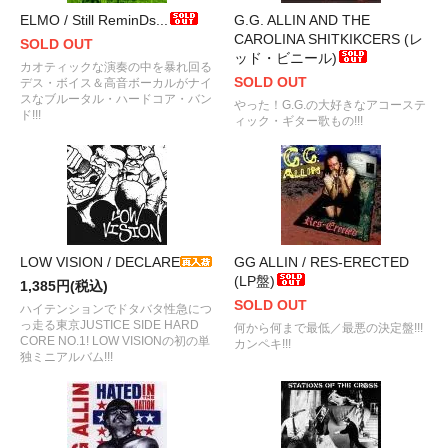
ELMO / Still ReminDs...
G.G. ALLIN AND THE
CAROLINA SHITKIKCERS (レ
SOLD OUT
ッド・ビニール)
カオティックな演奏の中を暴れ回る
SOLD OUT
デス・ボイス＆高音ボーカルがナイ
スなブルータル・ハードコア・バン
やった！G.G.の大好きなアコーステ
ド!!!
ィック・ギター歌もの!!!
LOW VISION / DECLARE
GG ALLIN / RES-ERECTED
(LP盤)
1,385円(税込)
SOLD OUT
ハイテンションでドタバタ性急につ
っ走る東京JUSTICE SIDE HARD
何から何まで最低／最悪の決定盤!!!
CORE NO.1! LOW VISIONの初の単
カンペキ!!!
独ミニアルバム!!!