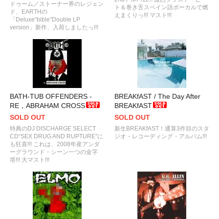
ドゥーム／ストーナー界のレジェン
ト＆巻き舌スペイン語ボーカルで燃
ド、EARTHの
えまくりっ!!! マスト!!!
「Deluxe“bible”Double LP
version」新作、入荷しましたっ!!!
BATH-TUB OFFENDERS -
BREAKfAST / The Day After
RE，ABRAHAM CROSS
BREAKfAST
SOLD OUT
SOLD OUT
特典のDJ DISCHARGE SELECT
新生BREAKfAST！通算3作目のスタ
CD“SEX DRUG AND RUPTURE”に
ジオ・レコーディング・アルバム!!!
も狂喜!!! これは、2008年産アンダ
ーグラウンド・シーン一つの金字
塔!!! 大マスト!!!