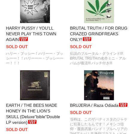
HARRY PUSSY / YOU'LL
BRUTAL TRUTH / FOR DRUG
NEVER PLAY THIS TOWN
CRAZED GRINDFREAKS
AGAIN
ONLY!
SOLD OUT
SOLD OUT
ハリー・プッシー！ハリーー・プッ
伝説のブルータル・グラインド!!!
シーー！！ハリーーー・プッシーー
BRUTAL TRUTHの名作ミニ・アル
ー！！！
バムが復活!!! パッチ付き!!!
EARTH / THE BEES MADE
BRUJERIA / Raza Odiada
HONEY IN THE LION'S
SOLD OUT
SKULL (Deluxe“bible”Double
当時は、このザパティスタのジャケ
LP version)
に狂喜したもんです！メキシコ信
仰・覆面武装バンド！ブルへリアの
SOLD OUT
2ndアルバム!!! 激烈ブラスト・ビー