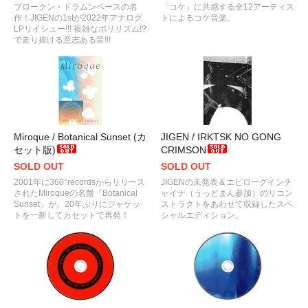
ブロークン・ドラムンベースの名
「コケ」に共感する全12アーティス
作！JIGENの1stが2022年アナログ
トによるコケ音楽。
LPリイシュー!!! 複雑なポリリズム!?
で走り抜ける意志ある音!!!
Miroque / Botanical Sunset (カ
JIGEN / IRKTSK NO GONG
セット版)
CRIMSON
SOLD OUT
SOLD OUT
2001年に360°recordsからリリース
JIGENの未発表＆エピローグインチ
されたMiroqueの名盤「Botanical
ャイナ（うっどまん参加）のリコン
Sunset」が、20年ぶりにジャケッ
ストラクトをあわせて収録したスペ
トを一新してカセットで再発！
シャルエディション。