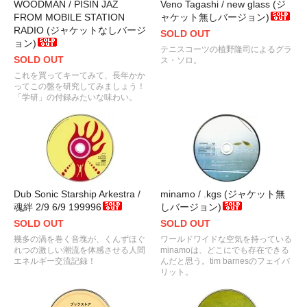
WOODMAN / PISIN JAZ
Veno Tagashi / new glass (ジ
FROM MOBILE STATION
ャケット無しバージョン)
RADIO (ジャケットなしバージ
SOLD OUT
ョン)
テニスコーツの植野隆司によるグラ
SOLD OUT
ス・ソロ。
これを買ってキーてみて、長年かか
ってこの盤を研究してみましょう！
「学研」の付録みたいな味わい。
Dub Sonic Starship Arkestra /
minamo / .kgs (ジャケット無
魂絆 2/9 6/9 199996
しバージョン)
SOLD OUT
SOLD OUT
幾多の渦を巻く音塊が、くんずほぐ
ワールドワイドな空気を持っている
れつの激しい潮流を体感させる人間
minamoは、どこにでも存在できる
エネルギー交流記録！
んだと思う。tim barnesのフェイバ
リット。