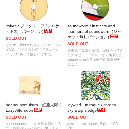
itoken / ブックストア (ジャケ
soundworm / instincts and
ット無しバージョン)
manners of soundworm (ジャ
ケット無しバージョン)
SOLD OUT
SOLD OUT
なんか、録れかたがすごくオモシロ
イCD。マイク録音のナイスな所が
過去10年に渡り採取・記録されてき
いっぱいあって嬉しいですね。
た膨大なテープ群の中から編纂した
soundwormの自由研究の成果が今
ここに。
bonnounomukuro＋虹釜太郎 /
joywind＋miroque / corona＋
Lazy Afternoon
sky warp sledge
SOLD OUT
SOLD OUT
bonnounomukuroと虹釜太郎の二人
joywind＋miroqueの共作レアCD-
による共同レーベルICE RICEより
R!!!