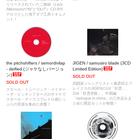
リリースされていた二枚組（Lazy
Afternoonの"IN"と"OUT"）CD-R!!!
デロリとした地下ダブ工房ドキュメ
ント！
the pitchshifters / semordnilap
JIGEN / samusiro blade (3CD
- deified (ジャケなしバージョ
Limited Edition)
ン)
SOLD OUT
SOLD OUT
武闘派ジャングリスト＝風雲武士ブ
レイクスのJIGENの1st「狂雲」、
スモール・ミュージック・メイカー
2nd「狂雲求敗」、中国編
＝ザ・ピッチシフターズのサイケで
「epilogue in china」の三作品をま
スモール・ディスコでレトロ感たっ
とめた限定セットが発掘！
ぷりの音源を集めた赤盤！