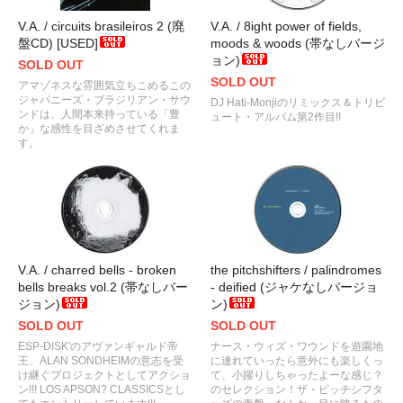
V.A. / circuits brasileiros 2 (廃
V.A. / 8ight power of fields,
盤CD) [USED]
moods & woods (帯なしバージ
ョン)
SOLD OUT
SOLD OUT
アマゾネスな雰囲気立ちこめるこの
ジャパニーズ・ブラジリアン・サウ
DJ Hati-Monjiのリミックス＆トリビ
ンドは、人間本来持っている「豊
ュート・アルバム第2作目!!
か」な感性を目ざめさせてくれま
す。
V.A. / charred bells - broken
the pitchshifters / palindromes
bells breaks vol.2 (帯なしバー
- deified (ジャケなしバージョ
ジョン)
ン)
SOLD OUT
SOLD OUT
ESP-DISK'のアヴァンギャルド帝
ナース・ウィズ・ワウンドを遊園地
王、ALAN SONDHEIMの意志を受
に連れていったら意外にも楽しくっ
け継ぐプロジェクトとしてアクショ
て、小躍りしちゃったよーな感じ？
ン!!! LOS APSON? CLASSICSとし
のセレクション！ザ・ピッチシフタ