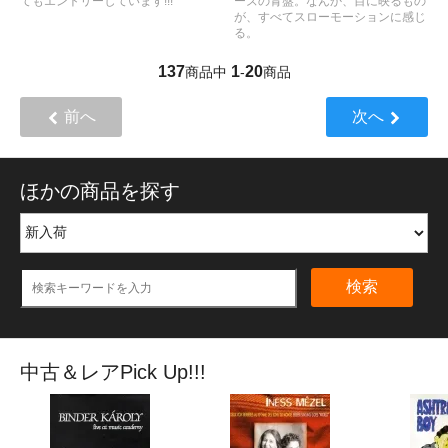
てもエントリーしています!!!
ーズの青盤。なんか、目に映るもの
が、すべてスローモーションに感じ
る。
137
1
20
商品中
-
商品
前へ
次へ
ほかの商品を探す
検索
中古＆レアPick Up!!!