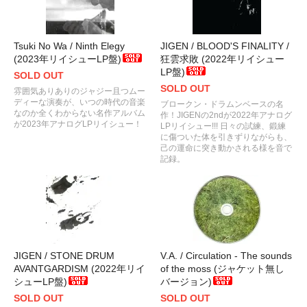
Tsuki No Wa / Ninth Elegy
JIGEN / BLOOD'S FINALITY /
(2023年リイシューLP盤)
狂雲求敗 (2022年リイシュー
LP盤)
SOLD OUT
SOLD OUT
雰囲気ありありのジャジー且つムー
ディーな演奏が、いつの時代の音楽
ブロークン・ドラムンベースの名
なのか全くわからない名作アルバム
作！JIGENの2ndが2022年アナログ
が2023年アナログLPリイシュー！
LPリイシュー!!! 日々の試練、鍛練
に傷ついた体を引きずりながらも、
己の運命に突き動かされる様を音で
記録。
JIGEN / STONE DRUM
V.A. / Circulation - The sounds
AVANTGARDISM (2022年リイ
of the moss (ジャケット無し
シューLP盤)
バージョン)
SOLD OUT
SOLD OUT